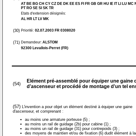
AT BE BG CH CY CZ DE DK EE ES FI FR GB GR HU IE IT LI LU MC 
PT RO SE SI SK TR
Etats d'extension désignés:
AL HR LT LV MK
(30)
Priorité:
02.07.2003
FR 0308020
(71)
Demandeur:
ALSTOM
92300 Levallois-Perret (FR)
Elément pré-assemblé pour équiper une gaine d
(54)
d'ascenseur et procédé de montage d'un tel e
(57)
L'invention a pour objet un élément destiné à équiper une gaine
d'ascenseur, et comprenant :
au moins une armature porteuse (5) ;
au moins un rail de guidage (2b) pour cabine (1) ;
au moins un rail de guidage (31) pour contrepoids (3) ;
des moyens de maintien et/ou de fixation (6) dudit élément à la