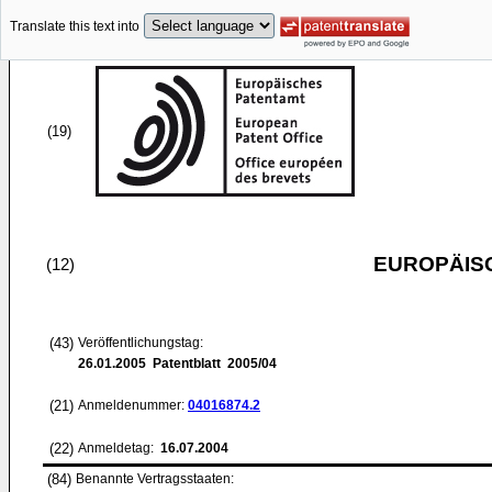
Translate this text into
(19)
EUROPÄIS
(12)
(43)
Veröffentlichungstag:
26.01.2005
Patentblatt 2005/04
(21)
Anmeldenummer:
04016874.2
(22)
Anmeldetag:
16.07.2004
(84)
Benannte Vertragsstaaten: