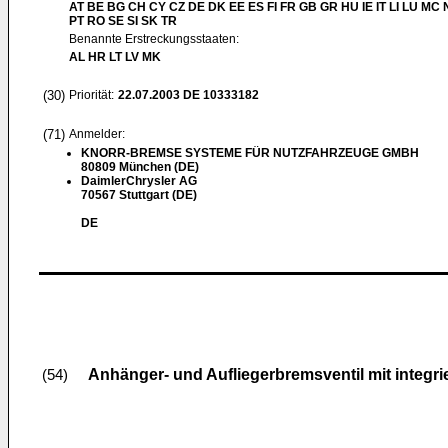
AT BE BG CH CY CZ DE DK EE ES FI FR GB GR HU IE IT LI LU MC 
PT RO SE SI SK TR
Benannte Erstreckungsstaaten:
AL HR LT LV MK
(30)
Priorität:
22.07.2003
DE 10333182
(71)
Anmelder:
KNORR-BREMSE SYSTEME FÜR NUTZFAHRZEUGE GMBH
80809 München (DE)
DaimlerChrysler AG
70567 Stuttgart (DE)
DE
Anhänger- und Aufliegerbremsventil mit integri
(54)