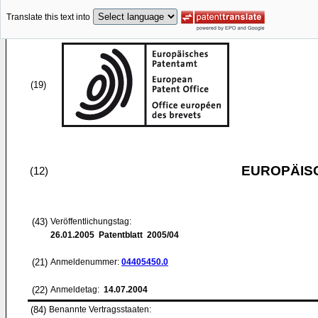
Translate this text into
(19)
EUROPÄIS
(12)
(43)
Veröffentlichungstag:
26.01.2005
Patentblatt 2005/04
(21)
Anmeldenummer:
04405450.0
(22)
Anmeldetag:
14.07.2004
(84)
Benannte Vertragsstaaten: