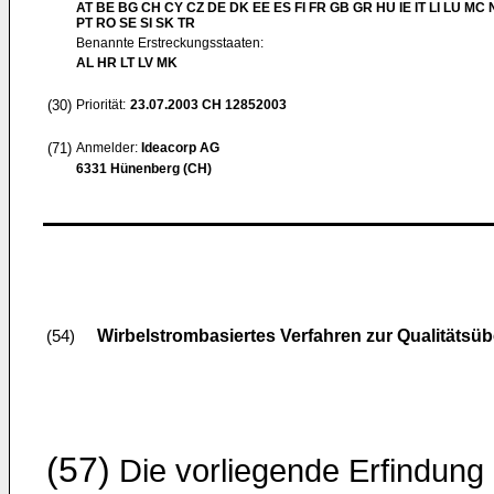
AT BE BG CH CY CZ DE DK EE ES FI FR GB GR HU IE IT LI LU MC 
PT RO SE SI SK TR
Benannte Erstreckungsstaaten:
AL HR LT LV MK
(30)
Priorität:
23.07.2003
CH 12852003
(71)
Anmelder:
Ideacorp AG
6331 Hünenberg (CH)
Wirbelstrombasiertes Verfahren zur Qualitätsü
(54)
(57)
Die vorliegende Erfindung