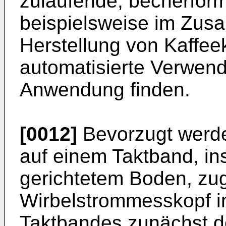
zulaufende, becherförm
beispielsweise im Zus
Herstellung von Kaffeek
automatisierte Verwen
Anwendung finden.
[0012]
Bevorzugt werde
auf einem Taktband, i
gerichtetem Boden, zug
Wirbelstrommesskopf in
Taktbandes zunächst de