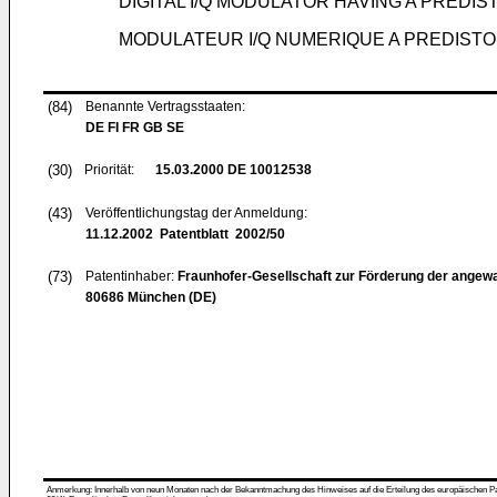
DIGITAL I/Q MODULATOR HAVING A PREDI
MODULATEUR I/Q NUMERIQUE A PREDIST
(84)
Benannte Vertragsstaaten:
DE FI FR GB SE
(30)
Priorität:
15.03.2000
DE 10012538
(43)
Veröffentlichungstag der Anmeldung:
11.12.2002
Patentblatt 2002/50
(73)
Patentinhaber:
Fraunhofer-Gesellschaft zur Förderung der angew
80686 München (DE)
Anmerkung: Innerhalb von neun Monaten nach der Bekanntmachung des Hinweises auf die Erteilung des europäischen Patent