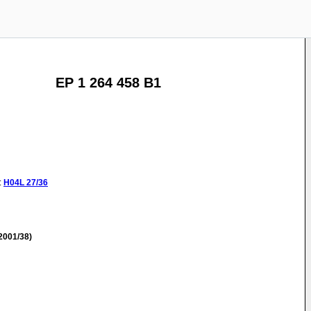
EP 1 264 458 B1
:
H04L
27/36
2001/38)