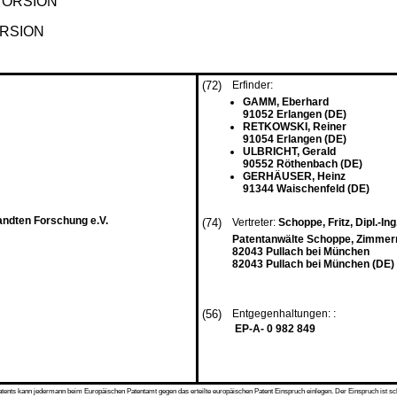
STORSION
ORSION
(72)
Erfinder:
GAMM, Eberhard
91052 Erlangen (DE)
RETKOWSKI, Reiner
91054 Erlangen (DE)
ULBRICHT, Gerald
90552 Röthenbach (DE)
GERHÄUSER, Heinz
91344 Waischenfeld (DE)
andten Forschung e.V.
(74)
Vertreter:
Schoppe, Fritz, Dipl.-Ing
Patentanwälte Schoppe, Zimmerm
82043 Pullach bei München
82043 Pullach bei München (DE)
(56)
Entgegenhaltungen: :
EP-A- 0 982 849
s kann jedermann beim Europäischen Patentamt gegen das erteilte europäischen Patent Einspruch einlegen. Der Einspruch ist schriftli