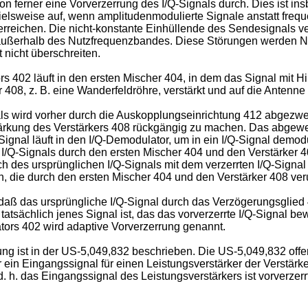
ion ferner eine Vorverzerrung des I/Q-Signals durch. Dies ist 
spielsweise auf, wenn amplitudenmodulierte Signale anstatt fr
erreichen. Die nicht-konstante Einhüllende des Sendesignals ve
n außerhalb des Nutzfrequenzbandes. Diese Störungen werden
nicht überschreiten.
 402 läuft in den ersten Mischer 404, in dem das Signal mit Hi
 408, z. B. eine Wanderfeldröhre, verstärkt und auf die Antenn
ls wird vorher durch die Auskopplungseinrichtung 412 abgezwei
rkung des Verstärkers 408 rückgängig zu machen. Das abgeweig
nal läuft in den I/Q-Demodulator, um in ein I/Q-Signal demoduli
 I/Q-Signals durch den ersten Mischer 404 und den Verstärker 40
ich des ursprünglichen I/Q-Signals mit dem verzerrten I/Q-Signal
, die durch den ersten Mischer 404 und den Verstärker 408 ve
 daß das ursprüngliche I/Q-Signal durch das Verzögerungsglied 
l tatsächlich jenes Signal ist, das das vorverzerrte I/Q-Signal b
tors 402 wird adaptive Vorverzerrung genannt.
ung ist in der US-5,049,832 beschrieben. Die US-5,049,832 offen
r ein Eingangssignal für einen Leistungsverstärker der Verstä
d. h. das Eingangssignal des Leistungsverstärkers ist vorverzer