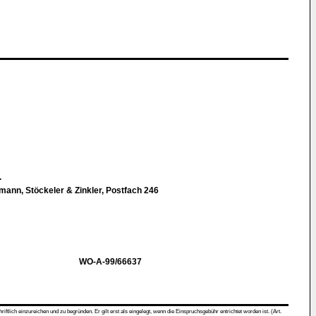
.
ann, Stöckeler & Zinkler, Postfach 246
WO-A-99/66637
ch einzureichen und zu begründen. Er gilt erst als eingelegt, wenn die Einspruchsgebühr entrichtet worden ist. (Art.