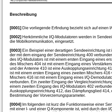
99(1) Europäisches Patentübereinkommen).
Beschreibung
[0001]
Die vorliegende Erfindung bezieht sich auf einen I
[0002]
Herkömmliche I/Q-Modulatoren werden in Sendeeinri
die Mobilkommunikation, eingesetzt.
[0003]
Ein Beispiel einer derartigen Sendeeinrichtung ist
der mit dem eingang der Sendeeinrichtung 400 verbunden 
des I/Q-Modulators ist mit einem ersten Eingang eines er
des Mischers 404 ist mit einem Eingang eines Verstärker
und der Antenne 410 ist eine Auskopplungseinrichtung 4
ist mit einem ersten Eingang eines zweiten Mischers 416
Mischers 416 ist mit einem Eingang eines I/Q-Demodulato
verbunden. Ein zweiter Eingang der Vergleichseinrichtun
einem zweiten Eingang des I/Q-Modulators 402 verbunden
Auskopplungseinrichtung 412, das Dämpfungsglied 414, de
Bestimmung der Vorverzerrungsparameter.
[0004]
Im folgenden ist kurz die Funktionsweise einer Se
mit einer I- und einer Q-Komponente ist, wird durch den 