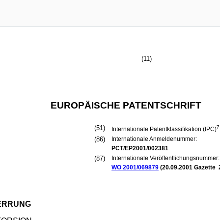
(11)
EUROPÄISCHE PATENTSCHRIFT
(51)
7
Internationale Patentklassifikation (IPC)
(86)
Internationale Anmeldenummer:
PCT/EP2001/002381
(87)
Internationale Veröffentlichungsnummer:
WO 2001/069879
(
20.09.2001
Gazette 
ZERRUNG