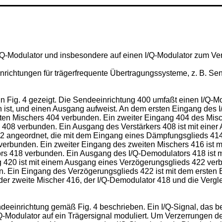
/Q-Modulator und insbesondere auf einen I/Q-Modulator zum Vera
chtungen für trägerfrequente Übertragungssysteme, z. B. Sende
 in Fig. 4 gezeigt. Die Sendeeinrichtung 400 umfaßt einen I/Q-M
ist, und einen Ausgang aufweist. An dem ersten Eingang des I/
sten Mischers 404 verbunden. Ein zweiter Eingang 404 des Misc
s 408 verbunden. Ein Ausgang des Verstärkers 408 ist mit ein
12 angeordnet, die mit dem Eingang eines Dämpfungsglieds 41
 verbunden. Ein zweiter Eingang des zweiten Mischers 416 ist 
rs 418 verbunden. Ein Ausgang des I/Q-Demodulators 418 ist m
g 420 ist mit einem Ausgang eines Verzögerungsglieds 422 verb
. Ein Eingang des Verzögerungsglieds 422 ist mit dem ersten 
r zweite Mischer 416, der I/Q-Demodulator 418 und die Vergle
ndeeinrichtung gemäß Fig. 4 beschrieben. Ein I/Q-Signal, das 
I/Q-Modulator auf ein Trägersignal moduliert. Um Verzerrungen 