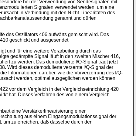
insbesondere bei der Verwendung von Sendesignalen mit
equenzmodulierten Signalen verwendet werden, um eine
rursacht in Verbindung mit den Nicht-Linearitäten des
 Nachbarkanalaussendung genannt und dürfen
lfe des Oszillators 406 aufwärts gemischt wird. Das
e 410 geschickt und ausgesendet.
gt und für eine weitere Verarbeitung durch das
te gedämpfte Signal läuft in den zweiten Mischer 416,
ert zu werden. Das demodulierte I/Q-Signal trägt jetzt
8. Wird dieses demodulierte verzerrte I/Q-Signal der
 die Informationen darüber, wie die Vorverzerrung des I/Q-
rursacht werden, optimal ausgeglichen werden können.
422 vor dem Vergleich in der Vergleichseinrichtung 420
ewirkt hat. Dieses Verfahren des von einem Vergleich
bart eine Verstärkerlinearisierung einer
rkerschaltung aus einem Eingangsmodulationssignal der
rt, um zu erreichen, daß dasselbe durch den