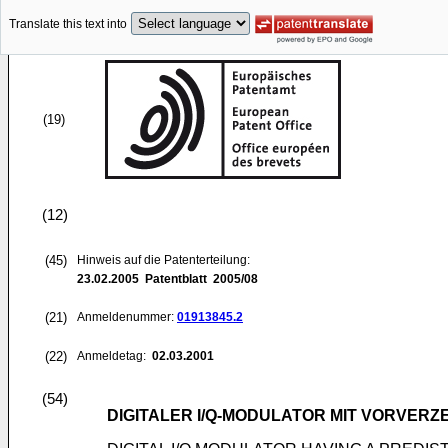
Translate this text into
(19)
(12)
(45)
Hinweis auf die Patenterteilung:
23.02.2005
Patentblatt 2005/08
(21)
Anmeldenummer:
01913845.2
(22)
Anmeldetag:
02.03.2001
(54)
DIGITALER I/Q-MODULATOR MIT VORVER