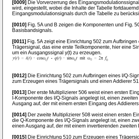
[0009]
Die Vorverzerrung des Eingangsmodulationssignals
wird, eingestellt, wobei die Inhalte der Tabelle fortdauer
Eingangsmodulationsignals durch die Tabelle zu berücksi
[0010]
Fig. 5A und B zeigen die Komponenten und Fig. 5C
Basisbandsignals.
[0011]
Fig. 5A zeigt eine Einrichtung 502 zum Aufbringen
Trägersignal, das eine erste Teilkomponente, hier eine 
um ein Ausgangssignal y(t) zu erzeugen.
[0012]
Die Einrichtung 502 zum Aufbringen eines I/Q-Signal
zum Erzeugen eines Trägersignals und einen Addierer 51
[0013]
Der erste Multiplizierer 506 weist einen ersten Ein
I-Komponente des I/Q-Signals angelegt ist, einen zweite
Ausgang auf, der mit einem ersten Eingang des Addierers
[0014]
Der zweite Multiplizierer 508 weist einen ersten E
die Q-Komponente des I/Q-Signals angelegt ist, einen zw
einen Ausgang auf, der mit einem invertierenden zweiten
[0015]
Die Einrichtung 510 zum Erzeugen eines Trägersign