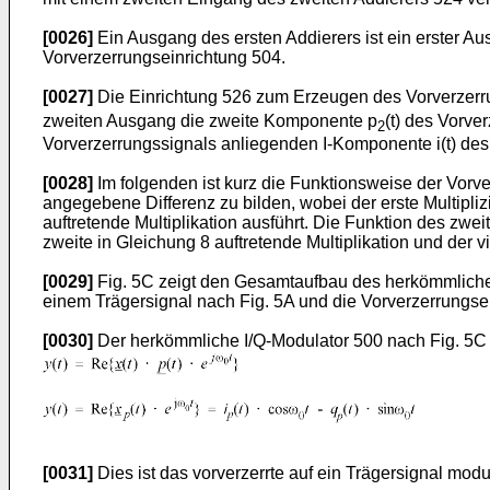
[0026]
Ein Ausgang des ersten Addierers ist ein erster A
Vorverzerrungseinrichtung 504.
[0027]
Die Einrichtung 526 zum Erzeugen des Vorverzerru
zweiten Ausgang die zweite Komponente p
(t) des Vorve
2
Vorverzerrungssignals anliegenden I-Komponente i(t) des
[0028]
Im folgenden ist kurz die Funktionsweise der Vorve
angegebene Differenz zu bilden, wobei der erste Multiplizi
auftretende Multiplikation ausführt. Die Funktion des zwe
zweite in Gleichung 8 auftretende Multiplikation und der vie
[0029]
Fig. 5C zeigt den Gesamtaufbau des herkömmlichen 
einem Trägersignal nach Fig. 5A und die Vorverzerrungsei
[0030]
Der herkömmliche I/Q-Modulator 500 nach Fig. 5C li
[0031]
Dies ist das vorverzerrte auf ein Trägersignal modul