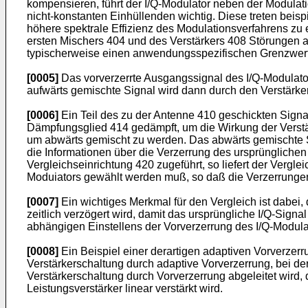
kompensieren, führt der I/Q-Modulator neben der Modulat
nicht-konstanten Einhüllenden wichtig. Diese treten bei
höhere spektrale Effizienz des Modulationsverfahrens zu 
ersten Mischers 404 und des Verstärkers 408 Störunge
typischerweise einen anwendungsspezifischen Grenzwert 
[0005]
Das vorverzerrte Ausgangssignal des I/Q-Modulators
aufwärts gemischte Signal wird dann durch den Verstärker
[0006]
Ein Teil des zu der Antenne 410 geschickten Signa
Dämpfungsglied 414 gedämpft, um die Wirkung der Verstä
um abwärts gemischt zu werden. Das abwärts gemischte Sig
die Informationen über die Verzerrung des ursprünglichen
Vergleichseinrichtung 420 zugeführt, so liefert der Vergle
Moduiators gewählt werden muß, so daß die Verzerrungen
[0007]
Ein wichtiges Merkmal für den Vergleich ist dabei,
zeitlich verzögert wird, damit das ursprüngliche I/Q-Signa
abhängigen Einstellens der Vorverzerrung des I/Q-Modula
[0008]
Ein Beispiel einer derartigen adaptiven Vorverzerr
Verstärkerschaltung durch adaptive Vorverzerrung, bei de
Verstärkerschaltung durch Vorverzerrung abgeleitet wird, 
Leistungsverstärker linear verstärkt wird.