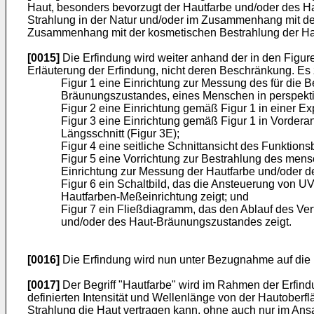
Haut, besonders bevorzugt der Hautfarbe und/oder des 
Strahlung in der Natur und/oder im Zusammenhang mit de
Zusammenhang mit der kosmetischen Bestrahlung der Hau
[0015]
Die Erfindung wird weiter anhand der in den Figur
Erläuterung der Erfindung, nicht deren Beschränkung. Es 
Figur 1 eine Einrichtung zur Messung des für die
Bräunungszustandes, eines Menschen in perspektiv
Figur 2 eine Einrichtung gemäß Figur 1 in einer Ex
Figur 3 eine Einrichtung gemäß Figur 1 in Vorderansi
Längsschnitt (Figur 3E);
Figur 4 eine seitliche Schnittansicht des Funktion
Figur 5 eine Vorrichtung zur Bestrahlung des men
Einrichtung zur Messung der Hautfarbe und/oder 
Figur 6 ein Schaltbild, das die Ansteuerung von 
Hautfarben-Meßeinrichtung zeigt; und
Figur 7 ein Fließdiagramm, das den Ablauf des Ver
und/oder des Haut-Bräunungszustandes zeigt.
[0016]
Die Erfindung wird nun unter Bezugnahme auf die 
[0017]
Der Begriff "Hautfarbe" wird im Rahmen der Erfindu
definierten Intensität und Wellenlänge von der Hautoberflä
Strahlung die Haut vertragen kann, ohne auch nur im Ansat