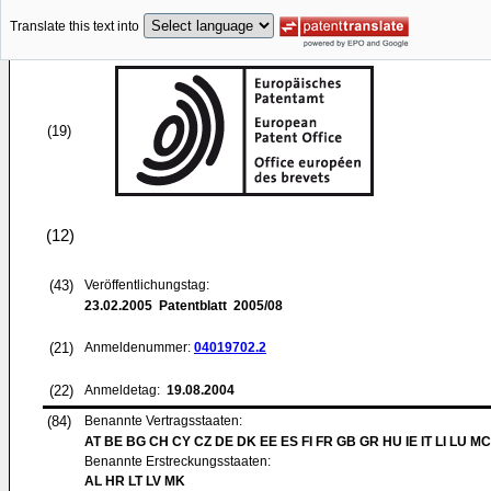
Translate this text into
(19)
(12)
(43)
Veröffentlichungstag:
23.02.2005
Patentblatt 2005/08
(21)
Anmeldenummer:
04019702.2
(22)
Anmeldetag:
19.08.2004
(84)
Benannte Vertragsstaaten:
AT BE BG CH CY CZ DE DK EE ES FI FR GB GR HU IE IT LI LU MC
Benannte Erstreckungsstaaten:
AL HR LT LV MK