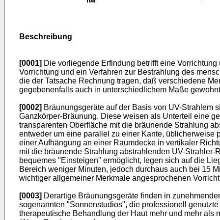
Beschreibung
[0001]
Die vorliegende Erfindung betrifft eine Vorrichtung
Vorrichtung und ein Verfahren zur Bestrahlung des mensc
die der Tatsache Rechnung tragen, daß verschiedene Me
gegebenenfalls auch in unterschiedlichem Maße gewohnt s
[0002]
Bräunungsgeräte auf der Basis von UV-Strahlem si
Ganzkörper-Bräunung. Diese weisen als Unterteil eine geg
transparenten Oberfläche mit die bräunende Strahlung abs
entweder um eine parallel zu einer Kante, üblicherweise 
einer Aufhängung an einer Raumdecke in vertikaler Richtun
mit die bräunende Strahlung abstrahlenden UV-Strahler-R
bequemes "Einsteigen" ermöglicht, legen sich auf die Lie
Bereich weniger Minuten, jedoch durchaus auch bei 15 Mi
wichtiger allgemeiner Merkmale angesprochenen Vorrichtu
[0003]
Derartige Bräunungsgeräte finden in zunehmende
sogenannten "Sonnenstudios", die professionell genutzte 
therapeutische Behandlung der Haut mehr und mehr als 