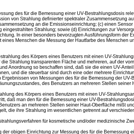
r Messung des für die Bemessung einer UV-Bestrahlungsdosis re
sion von Strahlung definierter spektraler Zusammensetzung auf
usammensetzung an die Emissionseinrichtung; (c) einen Sensor 
ng eingestrahlten Strahlung; sowie (d) Einrichtungen zur Versor
chtung. In einer besonders bevorzugten Ausführungsform der 
aut eines Menschen die Messung der Hautfarbe des Menschen 
r Bestrahlung des Körpers eines Benutzers mit einen UV-Strahlu
r die Strahlung transparenten Fläche und mehreren, auf der vo
 und Anordnung so beschaffen sind, daß sie die einen UV-Antei
nen, und die steuerbar sind durch eine oder mehrere Einrichtu
ch Ergebnissen von Messungen des für die Bemessung der UV-Be
äunungszustandes, des Benutzers an mehreren Stellen seiner Ha
strahlung des Körpers eines Benutzers mit einen UV-Strahlungs
itt, daß man den für die Bemessung einer UV-Bestrahlungsdos
Benutzers an mehreren Stellen seiner Haut-Oberfläche mißt u
lt, die ihre Strahlung im wesentlichen getrennt auf verschiede
Bestrahlungsverfahren für kosmetische und/oder medizinische Zw
ung der obigen Einrichtung zur Messung des für die Bemessung 