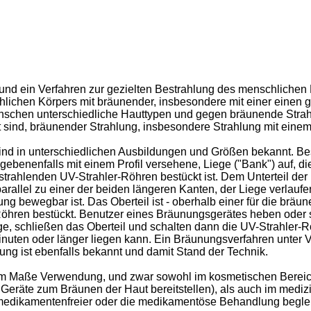
 und ein Verfahren zur gezielten Bestrahlung des menschlichen K
hlichen Körpers mit bräunender, insbesondere mit einer einen g
nschen unterschiedliche Hauttypen und gegen bräunende Strah
ind, bräunender Strahlung, insbesondere Strahlung mit einem 
nd in unterschiedlichen Ausbildungen und Größen bekannt. Bes
ebenenfalls mit einem Profil versehene, Liege ("Bank") auf, di
trahlenden UV-Strahler-Röhren bestückt ist. Dem Unterteil der
parallel zu einer der beiden längeren Kanten, der Liege verlau
g bewegbar ist. Das Oberteil ist - oberhalb einer für die bräu
öhren bestückt. Benutzer eines Bräunungsgerätes heben oder sc
ge, schließen das Oberteil und schalten dann die UV-Strahler-R
nuten oder länger liegen kann. Ein Bräunungsverfahren unter 
ng ist ebenfalls bekannt und damit Stand der Technik.
m Maße Verwendung, und zwar sowohl im kosmetischen Bereich
Geräte zum Bräunen der Haut bereitstellen), als auch im medizi
medikamentenfreier oder die medikamentöse Behandlung beglei