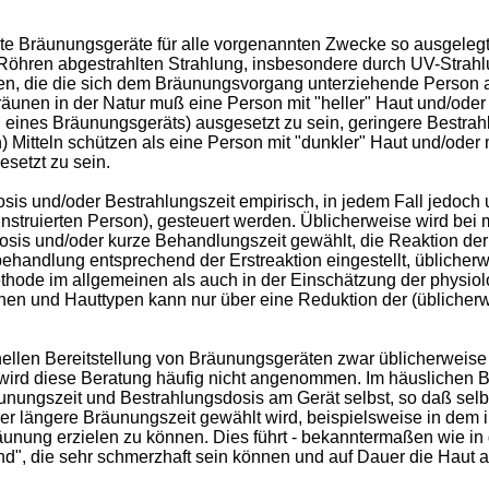
te Bräunungsgeräte für alle vorgenannten Zwecke so ausgelegt
Röhren abgestrahlten Strahlung, insbesondere durch UV-Strah
die die sich dem Bräunungsvorgang unterziehende Person auc
unen in der Natur muß eine Person mit "heller" Haut und/ode
. eines Bräunungsgeräts) ausgesetzt zu sein, geringere Bestr
en) Mitteln schützen als eine Person mit "dunkler" Haut und/od
setzt zu sein.
s und/oder Bestrahlungszeit empirisch, in jedem Fall jedoch u
 instruierten Person), gesteuert werden. Üblicherweise wird be
sis und/oder kurze Behandlungszeit gewählt, die Reaktion der H
nbehandlung entsprechend der Erstreaktion eingestellt, üblicher
thode im allgemeinen als auch in der Einschätzung der physio
en und Hauttypen kann nur über eine Reduktion der (üblicherw
ellen Bereitstellung von Bräunungsgeräten zwar üblicherweise P
ird diese Beratung häufig nicht angenommen. Im häuslichen Ber
nungszeit und Bestrahlungsdosis am Gerät selbst, so daß selbs
is oder längere Bräunungszeit gewählt wird, beispielsweise in de
räunung erzielen zu können. Dies führt - bekanntermaßen wie in 
d", die sehr schmerzhaft sein können und auf Dauer die Haut 