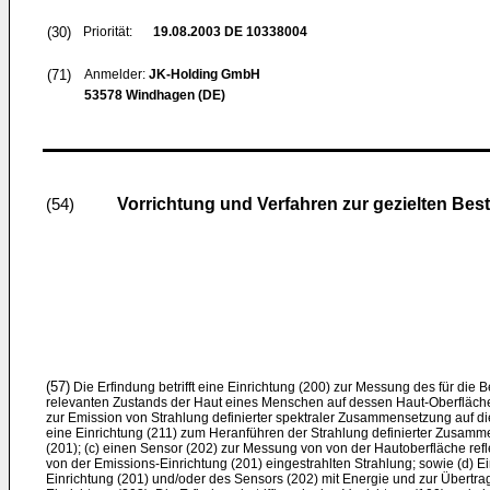
(30)
Priorität:
19.08.2003
DE 10338004
(71)
Anmelder:
JK-Holding GmbH
53578 Windhagen (DE)
Vorrichtung und Verfahren zur gezielten Be
(54)
(57)
Die Erfindung betrifft eine Einrichtung (200) zur Messung des für di
relevanten Zustands der Haut eines Menschen auf dessen Haut-Oberfläche
zur Emission von Strahlung definierter spektraler Zusammensetzung auf di
eine Einrichtung (211) zum Heranführen der Strahlung definierter Zusamm
(201); (c) einen Sensor (202) zur Messung von von der Hautoberfläche reflek
von der Emissions-Einrichtung (201) eingestrahlten Strahlung; sowie (d) E
Einrichtung (201) und/oder des Sensors (202) mit Energie und zur Übertr