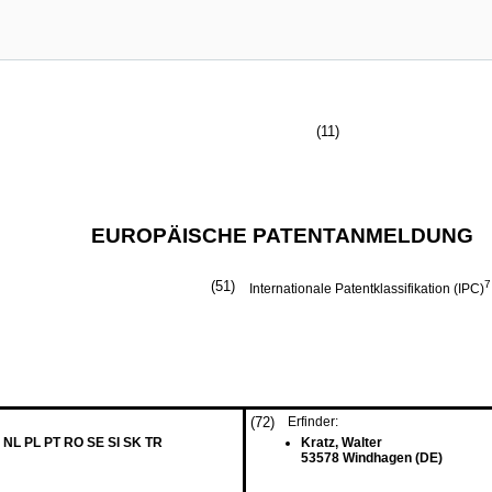
(11)
EUROPÄISCHE PATENTANMELDUNG
(51)
7
Internationale Patentklassifikation (IPC)
(72)
Erfinder:
 NL PL PT RO SE SI SK TR
Kratz, Walter
53578 Windhagen (DE)