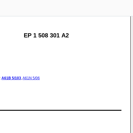
EP 1 508 301 A2
:
A61B
5/103
,
A61N
5/06