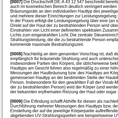
[0007]
Die Druckschrift DE-A 43 12 547 beschreibt bereit
auch im kosmetischen Bereich deutlich verringert werden
Bräunungsräts an den individuellen Hauttyp des jeweilige
und mehrere dieser Einrichtungen zur Leistungsregelung s
In der Praxis erfolgt die Leistungsregelung über eine (an 
Direkt auf der Haut der zu bestrahlenden Person wird übe
Einstrahlen von Licht einer definierten spektralen Zusamm
Lichts zum eingestrahlten Licht. Die zentrale Steuereinr
Strahlungsleistung, die die zu bestrahlende Person empfa
kommende maximale Bestrahlungszeit.
[0008]
Nachteilig an dem genannten Vorschlag ist, daß de
empfänglich für bräunende Strahlung und auch unterschie
insbesondere Partien des Körpers, die üblicherweise bek
Hauttyps am Gesicht führen also regelmäßig zu einer höh
Messungen der Hautbräunung bzw. des Hauttyps am Körper
gemessenen Hauttyp an der bestimmten Stelle der Hautobe
Person. Insbesondere für den gewählten Fall der Vorab-M
der zu bestrahlenden Person) wird der Körper (und werden
der bekannten erythemalen Reizung der Haut oder sogar 
[0009]
Die Erfindung schafft Abhilfe für diesen als nac
Durchführung mehrerer Messungen des Hauttyps bzw. des 
Einstellung der auf die jeweilige Körperpartie auftreff
abgebenden UV-Strahlungsquellen wie beispielsweise UV-