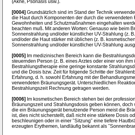
(Akne, Psoriasis usw.).
[0004]
Grundsätzlich sind im Stand der Technik verwende
die Haut durch Komponenten der durch die verwendeten 
Gewohnheiten und Schutzmaßnahmen eingehalten werden, 
beachten muß. Mit anderen Worten: Genauso wie beim Brä
Sonnenstrahlung und/oder künstlicher UV-Strahlung (z. B
und/oder die Haut stärker mit üblichen (z. B. kosmetisch
Sonnenstrahlung und/oder künstlicher UV-Strahlung ausge
[0005]
Im medizinischen Bereich kann die Bestrahlungsdosi
steuernden Person (z. B. eines Arztes oder einer von ihm
Bestrahlungstherapie eine geringe konstante Strahlungsdo
und die Dosis bzw. Zeit für folgende Schritte der Strahle
Erfahrung, d. h. sowohl Erfahrung mit der Behandlungsme
verwendeten Bräunungsgerät. Unterschiedlichen Reaktion
Bestrahlungszeit Rechnung getragen werden.
[0006]
Im kosmetischen Bereich stehen bei der profession
Bräunungszeit und Strahlungsdosis geben können, doch w
die ein Bräunungsgerät benutzende Person meist die Bräu
ist, dies nicht sicherstellt, daß nicht eine stärkere Dos
beschleunigen oder in einer "Sitzung" eine tiefere Hautb
erzeugten Erythemen, landläufig bekannt als "Sonnenbran