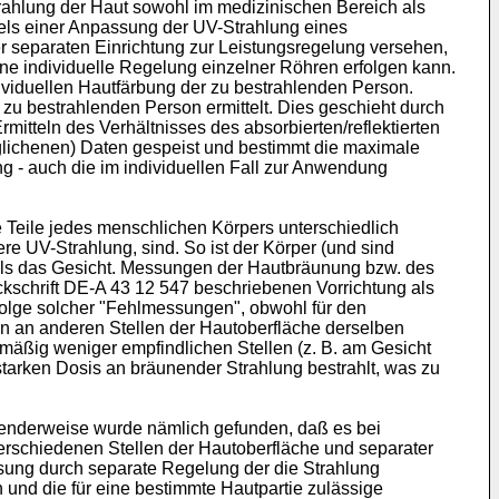
trahlung der Haut sowohl im medizinischen Bereich als
tels einer Anpassung der UV-Strahlung eines
er separaten Einrichtung zur Leistungsregelung versehen,
ine individuelle Regelung einzelner Röhren erfolgen kann.
ndividuellen Hautfärbung der zu bestrahlenden Person.
 zu bestrahlenden Person ermittelt. Dies geschieht durch
mitteln des Verhältnisses des absorbierten/reflektierten
geglichenen) Daten gespeist und bestimmt die maximale
g - auch die im individuellen Fall zur Anwendung
 Teile jedes menschlichen Körpers unterschiedlich
e UV-Strahlung, sind. So ist der Körper (und sind
 als das Gesicht. Messungen der Hautbräunung bzw. des
kschrift DE-A 43 12 547 beschriebenen Vorrichtung als
olge solcher "Fehlmessungen", obwohl für den
en an anderen Stellen der Hautoberfläche derselben
mäßig weniger empfindlichen Stellen (z. B. am Gesicht
starken Dosis an bräunender Strahlung bestrahlt, was zu
henderweise wurde nämlich gefunden, daß es bei
rschiedenen Stellen der Hautoberfläche und separater
ssung durch separate Regelung der die Strahlung
und die für eine bestimmte Hautpartie zulässige