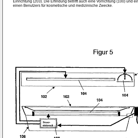
Einrichtung (203). Die Erfindung betrifft auch eine Vorrichtung (100) und 
einen Benutzers für kosmetische und medizinische Zwecke.