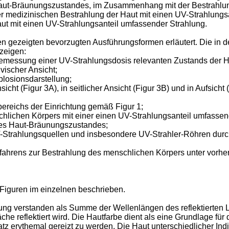
Haut-Bräunungszustandes, im Zusammenhang mit der Bestrahlun
r medizinischen Bestrahlung der Haut mit einen UV-Strahlungs
t mit einen UV-Strahlungsanteil umfassender Strahlung.
en gezeigten bevorzugten Ausführungsformen erläutert. Die in
zeigen:
 Bemessung einer UV-Strahlungsdosis relevanten Zustands der H
ischer Ansicht;
plosionsdarstellung;
cht (Figur 3A), in seitlicher Ansicht (Figur 3B) und in Aufsicht 
sbereichs der Einrichtung gemäß Figur 1;
schlichen Körpers mit einer einen UV-Strahlungsanteil umfasse
des Haut-Bräunungszustandes;
UV-Strahlungsquellen und insbesondere UV-Strahler-Röhren dur
fahrens zur Bestrahlung des menschlichen Körpers unter vorheri
Figuren im einzelnen beschrieben.
ng verstanden als Summe der Wellenlängen des reflektierten Lic
che reflektiert wird. Die Hautfarbe dient als eine Grundlage für 
z erythemal gereizt zu werden. Die Haut unterschiedlicher Indi