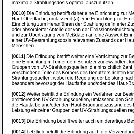
maximale Strahlungsdosis optimal auszunutzen.
[0010]
Die Erfindung betrifft daher eine Einrichtung zu
Haut-Oberfläche, umfassend (a) eine Einrichtung zur Emis
Einrichtung zum Heranführen der Strahlung definierter Z
oder absorbierter Anteile der von der Emissionseinrichtu
und zur Übertragung von Meßdaten an eine Auswert-Einri
einer UV-Bestrahlungsdosis relevanten Zustands der H
Menschen.
[0011]
Die Erfindung betrifft weiter eine Vorrichtung zu
eine Einrichtung mit einer dem Benutzer zugewandten, fü
Gruppen von UV-Strahlungsquellen, die hinsichtlich Zahl
verschiedene Teile des Körpers des Benutzers richten kön
Strahlungsquellen, wobei die Regelung der Leistung na
besonders bevorzugt der Hautfarbe und/oder des Haut-Br
[0012]
Weiter betrifft die Erfindung ein Verfahren zur Be
emittierenden UV-Strahlungsquellen, umfassend den Schr
die Hautfarbe und/oder den Haut-Bräunungszustand des 
Leistung einzelner Gruppen der UV-Strahlungsquellen rege
[0013]
Die Erfindung betrifft weiter auch ein derartiges 
[0014]
Letztlich betrifft die Erfindung auch die Verwend