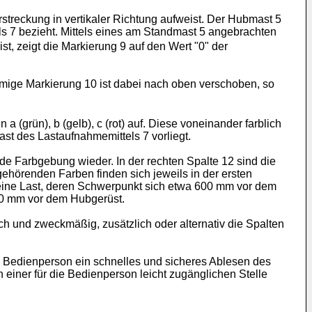
treckung in vertikaler Richtung aufweist. Der Hubmast 5
s 7 bezieht. Mittels eines am Standmast 5 angebrachten
st, zeigt die Markierung 9 auf den Wert "0" der
rmige Markierung 10 ist dabei nach oben verschoben, so
 (grün), b (gelb), c (rot) auf. Diese voneinander farblich
st des Lastaufnahmemittels 7 vorliegt.
de Farbgebung wieder. In der rechten Spalte 12 sind die
hörenden Farben finden sich jeweils in der ersten
f eine Last, deren Schwerpunkt sich etwa 600 mm vor dem
400 mm vor dem Hubgerüst.
lich und zweckmäßig, zusätzlich oder alternativ die Spalten
 Bedienperson ein schnelles und sicheres Ablesen des
einer für die Bedienperson leicht zugänglichen Stelle