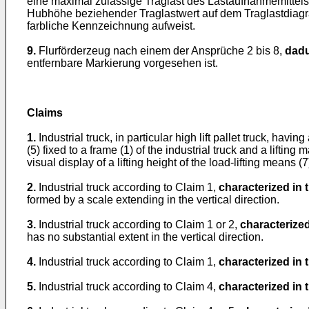
eine maximal zulässige Traglast des Lastaufnahmemittels 
Hubhöhe beziehender Traglastwert auf dem Traglastdiagr
farbliche Kennzeichnung aufweist.
9.
Flurförderzeug nach einem der Ansprüche 2 bis 8,
dadu
entfernbare Markierung vorgesehen ist.
Claims
1.
Industrial truck, in particular high lift pallet truck, ha
(5) fixed to a frame (1) of the industrial truck and a liftin
visual display of a lifting height of the load-lifting means (7
2.
Industrial truck according to Claim 1,
characterized in 
formed by a scale extending in the vertical direction.
3.
Industrial truck according to Claim 1 or 2,
characterized
has no substantial extent in the vertical direction.
4.
Industrial truck according to Claim 1,
characterized in 
5.
Industrial truck according to Claim 4,
characterized in 