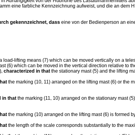
in Abhängigkeit von der Hubhöhe des Lastaufnahmemittels ables
amm eine farbliche Kennzeichnung aufweist, und die an dem H
rch gekennzeichnet, dass
eine von der Bedienperson an einer
ving a load-lifting means (7) which can be moved vertically on a te
g mast (6) which can be moved in the vertical direction relative to 
),
characterized in that
the stationary mast (5) and the lifting m
that
the marking (10, 11) arranged on the lifting mast (6) or the m
 in that
the marking (11, 10) arranged on the stationary mast (5) 
that
the marking (10) arranged on the lifting mast (6) is formed by
that
the length of the scale corresponds substantially to the max