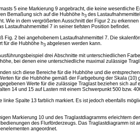
sts 5 eine Markierung 9 angebracht, die keine wesentliche Ers
eren Bemaßung sich auf die Hubhöhe h
des Lastaufnahmemittel
3
t. Wie in dem vergrößerten Ausschnitt der Figur 2 zu erkennen i
 Lastaufnahmemittel 7 in seiner tiefsten Position befindet.
äß Fig. 2 bei angehobenem Lastaufnahmemittel 7. Die skalenfö
rt für die Hubhöhe h
abgelesen werden kann.
3
führungsbeispiel drei Abschnitte mit unterschiedlichen Farben a
he, bei denen eine unterschiedliche maximal zulässige Tragla
finden sich diese Bereiche für die Hubhöhe und die entsprechen
erten für die Hubhöhe gemäß der Farbgebung der Skala (10) ge
angegebenen Werte für die zulässige Traglast beziehen sich au
Spalten 14 und 15 auf Lasten mit einem Schwerpunkt 500 bzw. 
e linke Spalte 13 farblich markiert. Es ist jedoch ebenfalls mög
gen Markierung 10 und des Traglastdiagramms erleichtern der
bedienungen des Flurförderzeugs. Das Traglastdiagramm ist an 
dienelementen angeordnet.