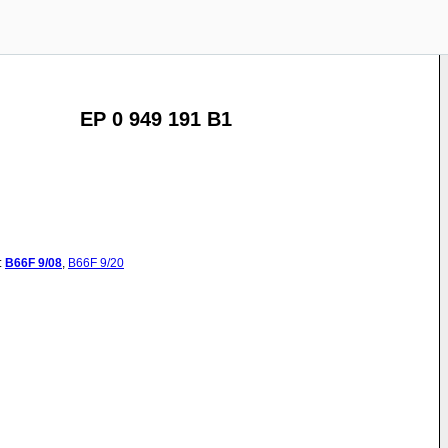
EP 0 949 191 B1
:
B66F
9/08
,
B66F
9/20