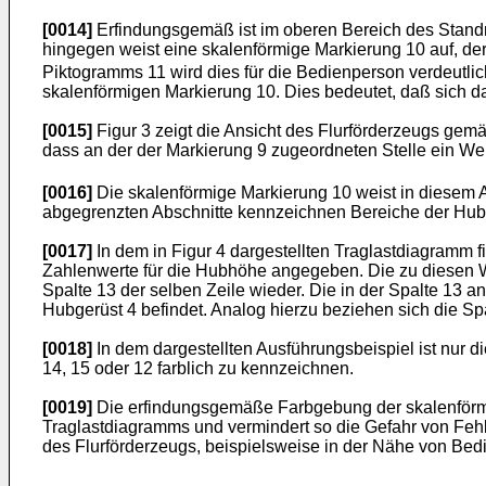
[0014]
Erfindungsgemäß ist im oberen Bereich des Standma
hingegen weist eine skalenförmige Markierung 10 auf, d
Piktogramms 11 wird dies für die Bedienperson verdeutlich
skalenförmigen Markierung 10. Dies bedeutet, daß sich das
[0015]
Figur 3 zeigt die Ansicht des Flurförderzeugs gem
dass an der der Markierung 9 zugeordneten Stelle ein We
[0016]
Die skalenförmige Markierung 10 weist in diesem Aus
abgegrenzten Abschnitte kennzeichnen Bereiche der Hubhö
[0017]
In dem in Figur 4 dargestellten Traglastdiagramm 
Zahlenwerte für die Hubhöhe angegeben. Die zu diesen W
Spalte 13 der selben Zeile wieder. Die in der Spalte 13 
Hubgerüst 4 befindet. Analog hierzu beziehen sich die 
[0018]
In dem dargestellten Ausführungsbeispiel ist nur di
14, 15 oder 12 farblich zu kennzeichnen.
[0019]
Die erfindungsgemäße Farbgebung der skalenförmi
Traglastdiagramms und vermindert so die Gefahr von Fehl
des Flurförderzeugs, beispielsweise in der Nähe von Be