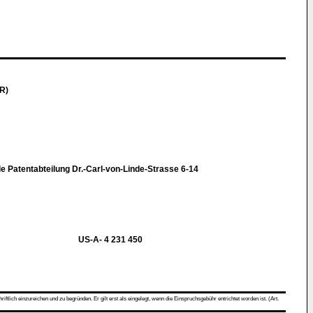
R)
le Patentabteilung Dr.-Carl-von-Linde-Strasse 6-14
US-A- 4 231 450
ch einzureichen und zu begründen. Er gilt erst als eingelegt, wenn die Einspruchsgebühr entrichtet worden ist. (Art.