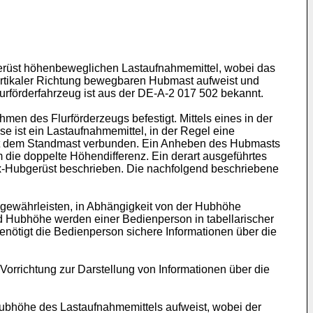
gerüst höhenbeweglichen Lastaufnahmemittel, wobei das
ertikaler Richtung bewegbaren Hubmast aufweist und
lurförderfahrzeug ist aus der DE-A-2 017 502 bekannt.
n des Flurförderzeugs befestigt. Mittels eines in der
 ist ein Lastaufnahmemittel, in der Regel eine
it dem Standmast verbunden. Ein Anheben des Hubmasts
 die doppelte Höhendifferenz. Ein derart ausgeführtes
lex-Hubgerüst beschrieben. Die nachfolgend beschriebene
 gewährleisten, in Abhängigkeit von der Hubhöhe
 Hubhöhe werden einer Bedienperson in tabellarischer
nötigt die Bedienperson sichere Informationen über die
Vorrichtung zur Darstellung von Informationen über die
Hubhöhe des Lastaufnahmemittels aufweist, wobei der