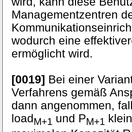
wird, kann diese Benut
Managementzentren de
Kommunikationseinricht
wodurch eine effektive
ermöglicht wird.
[0019]
Bei einer Varia
Verfahrens gemäß Ansp
dann angenommen, fal
load
und P
klein
M+1
M+1