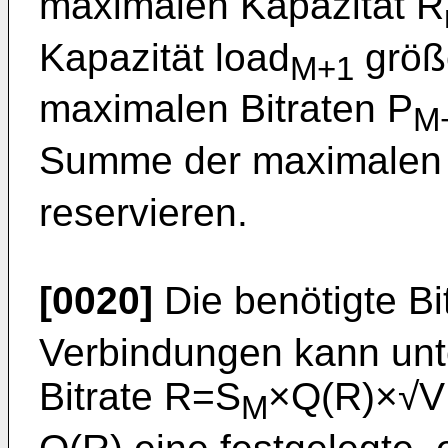
maximalen Kapazität R
Kapazität load
größ
M+1
maximalen Bitraten P
M
Summe der maximalen 
reservieren.
[0020]
Die benötigte Bi
Verbindungen kann unte
Bitrate R=S
×Q(R)×√V 
M