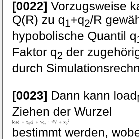
[0022]
Vorzugsweise ka
Q(R) zu q
+q
/R gewäh
1
2
hypobolische Quantil q
Faktor q
der zugehöri
2
durch Simulationsrech
[0023]
Dann kann load
Ziehen der Wurzel
bestimmt werden, wobei