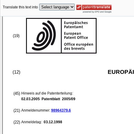
Translate this text into
(19)
EUROPÄI
(12)
(45)
Hinweis auf die Patenterteilung:
02.03.2005
Patentblatt 2005/09
(21)
Anmeldenummer:
98964379.6
(22)
Anmeldetag:
03.12.1998