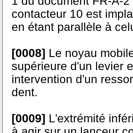
1 du document FR-A-2 7
contacteur 10 est impl
en étant parallèle à celu
[0008]
Le noyau mobile 
supérieure d'un levier 
intervention d'un ressor
dent.
[0009]
L'extrémité infér
à agir sur un lanceur 