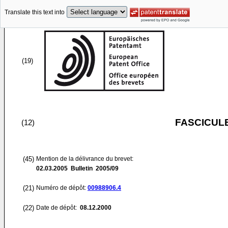
Translate this text into
(19)
FASCICUL
(12)
(45)
Mention de la délivrance du brevet:
02.03.2005
Bulletin 2005/09
(21)
Numéro de dépôt:
00988906.4
(22)
Date de dépôt:
08.12.2000