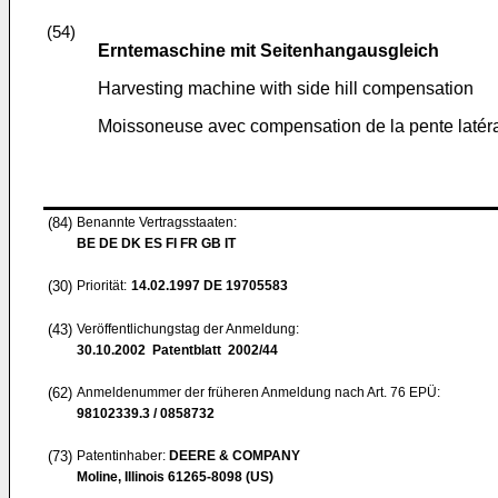
(54)
Erntemaschine mit Seitenhangausgleich
Harvesting machine with side hill compensation
Moissoneuse avec compensation de la pente latér
(84)
Benannte Vertragsstaaten:
BE DE DK ES FI FR GB IT
(30)
Priorität:
14.02.1997
DE 19705583
(43)
Veröffentlichungstag der Anmeldung:
30.10.2002
Patentblatt 2002/44
(62)
Anmeldenummer der früheren Anmeldung nach Art. 76 EPÜ:
98102339.3 / 0858732
(73)
Patentinhaber:
DEERE & COMPANY
Moline, Illinois 61265-8098 (US)