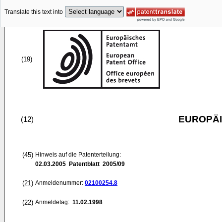
Translate this text into
(19)
EUROPÄI
(12)
(45)
Hinweis auf die Patenterteilung:
02.03.2005
Patentblatt 2005/09
(21)
Anmeldenummer:
02100254.8
(22)
Anmeldetag:
11.02.1998