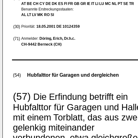
AT BE CH CY DE DK ES FI FR GB GR IE IT LI LU MC NL PT SE TR
Benannte Erstreckungsstaaten:
AL LT LV MK RO SI
(30)
Priorität:
18.05.2001
DE 10124359
(71)
Anmelder:
Döring, Erich, Dr.h.c.
CH-9442 Berneck (CH)
Hubfalttor für Garagen und dergleichen
(54)
(57)
Die Erfindung betrifft ein
Hubfalttor für Garagen und Hal
mit einem Torblatt, das aus zwe
gelenkig miteinander
verbundenen, etwa gleichgroß