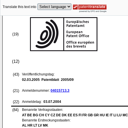
Translate this text into
(19)
(12)
(43)
Veröffentlichungstag:
02.03.2005
Patentblatt 2005/09
(21)
Anmeldenummer:
04015713.3
(22)
Anmeldetag:
03.07.2004
(84)
Benannte Vertragsstaaten:
AT BE BG CH CY CZ DE DK EE ES FI FR GB GR HU IE IT LI LU MC
Benannte Erstreckungsstaaten:
AL HR LT LV MK