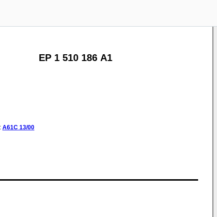
EP 1 510 186 A1
:
A61C
13/00