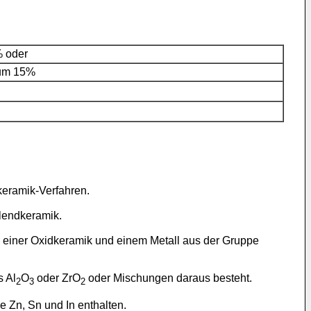
% oder
ium 15%
keramik-Verfahren.
lendkeramik.
 einer Oxidkeramik und einem Metall aus der Gruppe
s Al
O
oder ZrO
oder Mischungen daraus besteht.
2
3
2
 Zn, Sn und In enthalten.