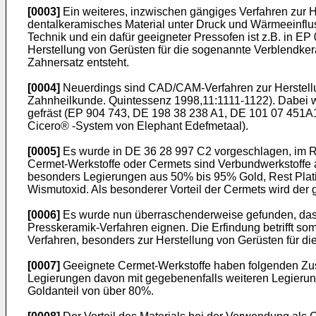
[0003]
Ein weiteres, inzwischen gängiges Verfahren zur H
dentalkeramisches Material unter Druck und Wärmeeinflus
Technik und ein dafür geeigneter Pressofen ist z.B. in 
Herstellung von Gerüsten für die sogenannte Verblendkera
Zahnersatz entsteht.
[0004]
Neuerdings sind CAD/CAM-Verfahren zur Herstellu
Zahnheilkunde. Quintessenz 1998,11:1111-1122). Dabei w
gefräst (EP 904 743, DE 198 38 238 A1, DE 101 07 4
Cicero® -System von Elephant Edefmetaal).
[0005]
Es wurde in DE 36 28 997 C2 vorgeschlagen, im 
Cermet-Werkstoffe oder Cermets sind Verbundwerkstoffe au
besonders Legierungen aus 50% bis 95% Gold, Rest Platin
Wismutoxid. Als besonderer Vorteil der Cermets wird der g
[0006]
Es wurde nun überraschenderweise gefunden, dass
Presskeramik-Verfahren eignen. Die Erfindung betrifft 
Verfahren, besonders zur Herstellung von Gerüsten für di
[0007]
Geeignete Cermet-Werkstoffe haben folgenden Zusam
Legierungen davon mit gegebenenfalls weiteren Legierun
Goldanteil von über 80%.