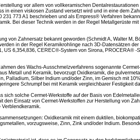
erstellung vor allem von vollkeramischen Dentalrestaurationen 
s in einen viskosen Zustand versetzt wird und in eine dem Za
EP 0 231 773 A1 beschrieben und als Empress® Verfahren bekann
mik. Bei dieser Technik werden in der Regel Metallgerüste mit
ng von Zahnersatz bekannt geworden (Schmidt A, Walter M, B
erden in der Regel Keramikrohlinge nach 3D-Datensätzen der 
51A1, US 6,354,836, CEREC®-System von Sirona, PROCERA® -
Rahmen des Wachs-Ausschmelzverfahrens sogenannte Cermet-We
s Metall und Keramik, bevorzugt Oxidkeramik, die pulvermetall
, Palladium, Silber Indium und/oder Zinn, im Gemisch mit 10%
eringere Schrumpf bei mit Keramik vergleichbarer Festigkeit dar
 sich solche Cermet-Werkstoffe auf der Basis von Edelmetalle
somit den Einsatz von Cermet-Werkstoffen zur Herstellung von 
e Verblendkeramik.
mensetzungen: Oxidkeramik mit einem duktilen, biokompatiblen
gsmetallen, vorzugsweise, Zinn, Zink und/oder Indium. Besond