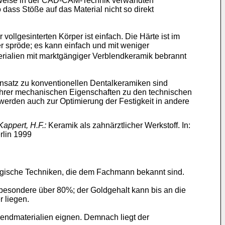
erweise in der CAD-CAM-Technik verwandten
 dass Stöße auf das Material nicht so direkt
llgesinterten Körper ist einfach. Die Härte ist im
er spröde; es kann einfach und mit weniger
aterialien mit marktgängiger Verblendkeramik bebrannt
atz zu konventionellen Dentalkeramiken sind
d ihrer mechanischen Eigenschaften zu den technischen
erden auch zur Optimierung der Festigkeit in andere
Kappert, H.F.:
Keramik als zahnärztlicher Werkstoff. In:
erlin 1999
urgische Techniken, die dem Fachmann bekannt sind.
besondere über 80%; der Goldgehalt kann bis an die
r liegen.
lendmaterialien eignen. Demnach liegt der