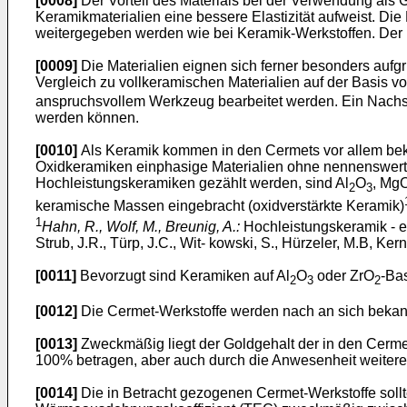
[0008]
Der Vorteil des Materials bei der Verwendung als
Keramikmaterialien eine bessere Elastizität aufweist. Die 
weitergegeben werden wie bei Keramik-Werkstoffen. Der K
[0009]
Die Materialien eignen sich ferner besonders aufgr
Vergleich zu vollkeramischen Materialien auf der Basis vo
anspruchsvollem Werkzeug bearbeitet werden. Ein Nachsinte
werden können.
[0010]
Als Keramik kommen in den Cermets vor allem be
Oxidkeramiken einphasige Materialien ohne nennenswerte 
Hochleistungskeramiken gezählt werden, sind Al
O
, MgO
2
3
keramische Massen eingebracht (oxidverstärkte Keramik)
1
Hahn, R., Wolf, M., Breunig, A.:
Hochleistungskeramik - ei
Strub, J.R., Türp, J.C., Wit- kowski, S., Hürzeler, M.B, Ker
[0011]
Bevorzugt sind Keramiken auf Al
O
oder ZrO
-Bas
2
3
2
[0012]
Die Cermet-Werkstoffe werden nach an sich bekann
[0013]
Zweckmäßig liegt der Goldgehalt der in den Cerme
100% betragen, aber auch durch die Anwesenheit weiterer 
[0014]
Die in Betracht gezogenen Cermet-Werkstoffe sollt