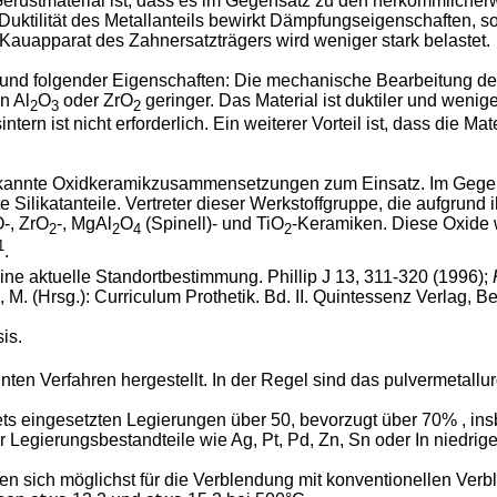
 Gerüstmaterial ist, dass es im Gegensatz zu den herkömmlich
Duktilität des Metallanteils bewirkt Dämpfungseigenschaften, so
auapparat des Zahnersatzträgers wird weniger stark belastet.
und folgender Eigenschaften: Die mechanische Bearbeitung der vo
n Al
O
oder ZrO
geringer. Das Material ist duktiler und wenig
2
3
2
rn ist nicht erforderlich. Ein weiterer Vorteil ist, dass die M
kannte Oxidkeramikzusammensetzungen zum Einsatz. Im Gegens
Silikatanteile. Vertreter dieser Werkstoffgruppe, die aufgrun
-, ZrO
-, MgAl
O
(Spinell)- und TiO
-Keramiken. Diese Oxide w
2
2
4
2
1
.
ne aktuelle Standortbestimmung. Phillip J 13, 311-320 (1996);
n, M. (Hrsg.): Curriculum Prothetik. Bd. II. Quintessenz Verlag, B
is.
ten Verfahren hergestellt. In der Regel sind das pulvermetall
ts eingesetzten Legierungen über 50, bevorzugt über 70% , ins
Legierungsbestandteile wie Ag, Pt, Pd, Zn, Sn oder In niedrige
en sich möglichst für die Verblendung mit konventionellen Verb