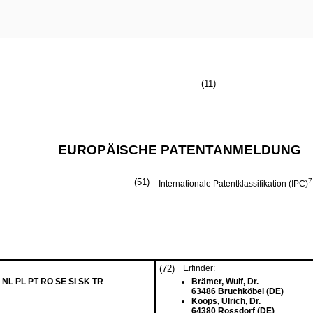
(11)
EUROPÄISCHE PATENTANMELDUNG
(51)
7
Internationale Patentklassifikation (IPC)
(72)
Erfinder:
 NL PL PT RO SE SI SK TR
Brämer, Wulf, Dr.
63486 Bruchköbel (DE)
Koops, Ulrich, Dr.
64380 Rossdorf (DE)