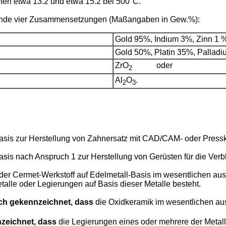
n etwa 13.2 und etwa 15.2 bei 500°C.
lgende vier Zusammensetzungen (Maßangaben in Gew.%):
Gold 95%, Indium 3%, Zinn 1 
Gold 50%, Platin 35%, Pallad
ZrO
oder
2
Al
O
.
2
3
asis zur Herstellung von Zahnersatz mit CAD/CAM- oder Press
sis nach Anspruch 1 zur Herstellung von Gerüsten für die Verb
er Cermet-Werkstoff auf Edelmetall-Basis im wesentlichen aus
talle oder Legierungen auf Basis dieser Metalle besteht.
ch gekennzeichnet, dass
die Oxidkeramik im wesentlichen au
zeichnet, dass
die Legierungen eines oder mehrere der Metalle