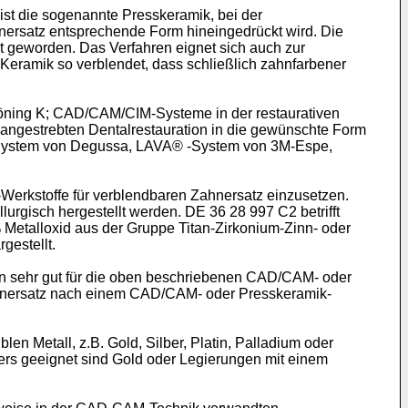
ist die sogenannte Presskeramik, bei der
hnersatz entsprechende Form hineingedrückt wird. Die
t geworden. Das Verfahren eignet sich auch zur
 Keramik so verblendet, dass schließlich zahnfarbener
öning K; CAD/CAM/CIM-Systeme in der restaurativen
angestrebten Dentalrestauration in die gewünschte Form
System von Degussa, LAVA® -System von 3M-Espe,
rkstoffe für verblendbaren Zahnersatz einzusetzen.
urgisch hergestellt werden. DE 36 28 997 C2 betrifft
 Metalloxid aus der Gruppe Titan-Zirkonium-Zinn- oder
gestellt.
n sehr gut für die oben beschriebenen CAD/CAM- oder
Zahnersatz nach einem CAD/CAM- oder Presskeramik-
 Metall, z.B. Gold, Silber, Platin, Palladium oder
ers geeignet sind Gold oder Legierungen mit einem