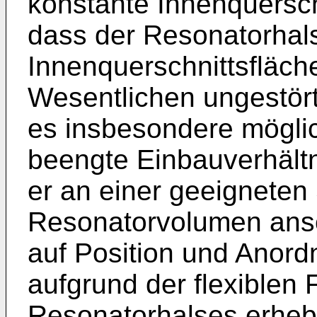
konstante Innenquerschn
dass der Resonatorhals 
Innenquerschnittsfläch
Wesentlichen ungestört 
es insbesondere mögli
beengte Einbauverhält
er an einer geeigneten 
Resonatorvolumen ansch
auf Position und Anordn
aufgrund der flexible
Resonatorhalses erhebl