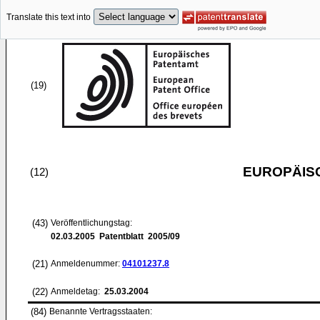
Translate this text into
(19)
EUROPÄIS
(12)
(43)
Veröffentlichungstag:
02.03.2005
Patentblatt 2005/09
(21)
Anmeldenummer:
04101237.8
(22)
Anmeldetag:
25.03.2004
(84)
Benannte Vertragsstaaten: