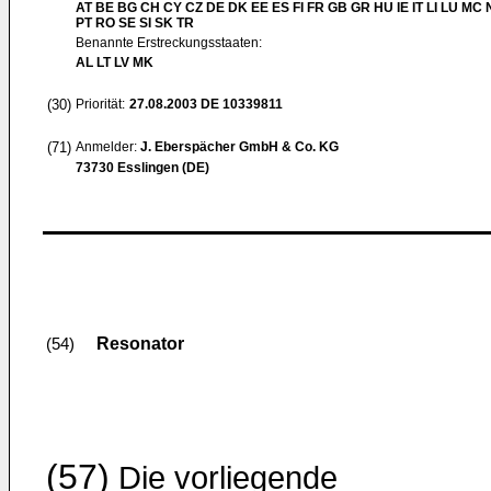
AT BE BG CH CY CZ DE DK EE ES FI FR GB GR HU IE IT LI LU MC 
PT RO SE SI SK TR
Benannte Erstreckungsstaaten:
AL LT LV MK
(30)
Priorität:
27.08.2003
DE 10339811
(71)
Anmelder:
J. Eberspächer GmbH & Co. KG
73730 Esslingen (DE)
Resonator
(54)
(57)
Die vorliegende