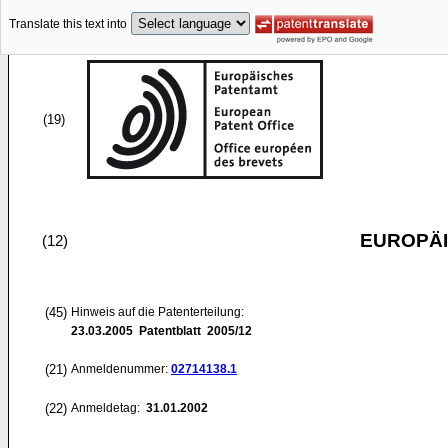
Translate this text into
(19)
EUROPÄI
(12)
(45)
Hinweis auf die Patenterteilung:
23.03.2005
Patentblatt 2005/12
(21)
Anmeldenummer:
02714138.1
(22)
Anmeldetag:
31.01.2002