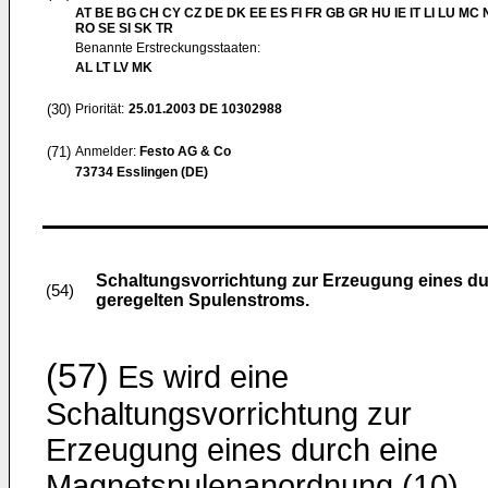
AT BE BG CH CY CZ DE DK EE ES FI FR GB GR HU IE IT LI LU MC 
RO SE SI SK TR
Benannte Erstreckungsstaaten:
AL LT LV MK
(30)
Priorität:
25.01.2003
DE 10302988
(71)
Anmelder:
Festo AG & Co
73734 Esslingen (DE)
Schaltungsvorrichtung zur Erzeugung eines d
(54)
geregelten Spulenstroms.
(57)
Es wird eine
Schaltungsvorrichtung zur
Erzeugung eines durch eine
Magnetspulenanordnung (10)