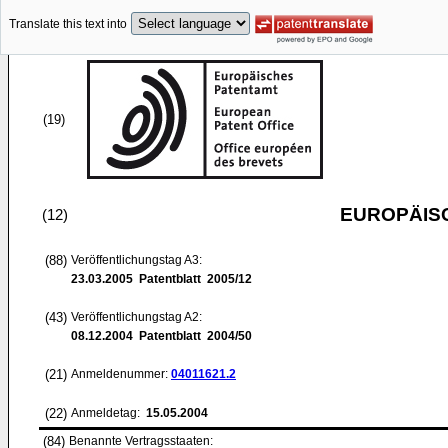
Translate this text into
(19)
EUROPÄIS
(12)
(88)
Veröffentlichungstag A3:
23.03.2005
Patentblatt 2005/12
(43)
Veröffentlichungstag A2:
08.12.2004
Patentblatt 2004/50
(21)
Anmeldenummer:
04011621.2
(22)
Anmeldetag:
15.05.2004
(84)
Benannte Vertragsstaaten: