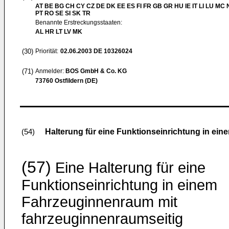
AT BE BG CH CY CZ DE DK EE ES FI FR GB GR HU IE IT LI LU MC 
PT RO SE SI SK TR
Benannte Erstreckungsstaaten:
AL HR LT LV MK
(30)
Priorität:
02.06.2003
DE 10326024
(71)
Anmelder:
BOS GmbH & Co. KG
73760 Ostfildern (DE)
Halterung für eine Funktionseinrichtung in e
(54)
(57)
Eine Halterung für eine
Funktionseinrichtung in einem
Fahrzeuginnenraum mit
fahrzeuginnenraumseitig