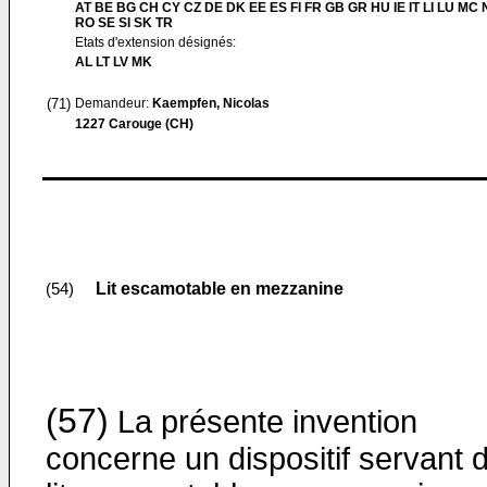
AT BE BG CH CY CZ DE DK EE ES FI FR GB GR HU IE IT LI LU MC 
RO SE SI SK TR
Etats d'extension désignés:
AL LT LV MK
(71)
Demandeur:
Kaempfen, Nicolas
1227 Carouge (CH)
Lit escamotable en mezzanine
(54)
(57)
La présente invention
concerne un dispositif servant 