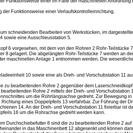
 der Funktionsweise einer im Falle der maschinellen Anordnung
g der Funktionsweise einer Verlaufskontrolleinrichtung.
um schneidenden Bearbeiten von Werkstücken, im dargestellten
 4 sowie eine Ausschleusstation 5.
kopf 6 vorgesehen, mit dem von den Rohren 2 Rohr-Teilstücke 7
er 8 gelagert. Die abgelängten Rohr-Teilstücke 7 werden an de
 der maschinellen Anlage 1 entnommen werden. Die wesentlich
ladeeinheit 10 sowie eine als Dreh- und Vorschubstation 11 au
ie zu bearbeitenden Rohre 2 gegenüber dem Laserschneidkopf 6 
 bearbeitenden Rohre 2 mittels der Dreh- und Vorschubstation
ennschnittes um die Rohrlängsachse gedreht. Zur Bewegung in R
 Richtung eines Doppelpfeils 13 verfahrbar. Zur Führung der D
enen 14. An der Dreh- und Vorschubstation 11 fixierbar ist das
elpfeils 16 um die Rohrachse gedreht werden kann.
 Durchschiebefutter 8 sind die zu bearbeitenden Rohre 2 auf R
heinander in das Maschinenbett 12 abgesenkt und können dann