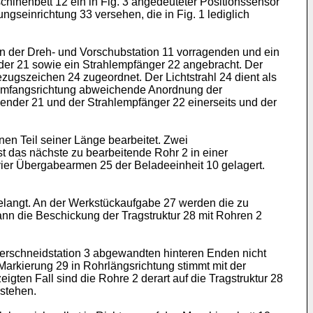
hinenbett 12 ein in Fig. 3 angedeuteter Positionssensor
ngseinrichtung 33 versehen, die in Fig. 1 lediglich
on der Dreh- und Vorschubstation 11 vorragenden und ein
der 21 sowie ein Strahlempfänger 22 angebracht. Der
ezugszeichen 24 zugeordnet. Der Lichtstrahl 24 dient als
hrumfangsrichtung abweichende Anordnung der
sender 21 und der Strahlempfänger 22 einerseits und der
en Teil seiner Länge bearbeitet. Zwei
t das nächste zu bearbeitende Rohr 2 in einer
 vier Übergabearmen 25 der Beladeeinheit 10 gelagert.
gelangt. An der Werkstückaufgabe 27 werden die zu
ann die Beschickung der Tragstruktur 28 mit Rohren 2
aserschneidstation 3 abgewandten hinteren Enden nicht
Markierung 29 in Rohrlängsrichtung stimmt mit der
ten Fall sind die Rohre 2 derart auf die Tragstruktur 28
rstehen.