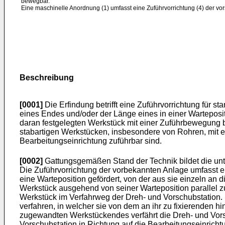
bewegbar.
Eine maschinelle Anordnung (1) umfasst eine Zuführvorrichtung (4) der vo
Beschreibung
[0001]
Die Erfindung betrifft eine Zuführvorrichtung für 
eines Endes und/oder der Länge eines in einer Warteposi
daran festgelegten Werkstück mit einer Zuführbewegung b
stabartigen Werkstücken, insbesondere von Rohren, mit ei
Bearbeitungseinrichtung zuführbar sind.
[0002]
Gattungsgemäßen Stand der Technik bildet die u
Die Zuführvorrichtung der vorbekannten Anlage umfasst e
eine Warteposition gefördert, von der aus sie einzeln an
Werkstück ausgehend von seiner Warteposition parallel zu
Werkstück im Verfahrweg der Dreh- und Vorschubstation. 
verfahren, in welcher sie von dem an ihr zu fixierenden
zugewandten Werkstückendes verfährt die Dreh- und Vors
Vorschubstation in Richtung auf die Bearbeitungseinricht