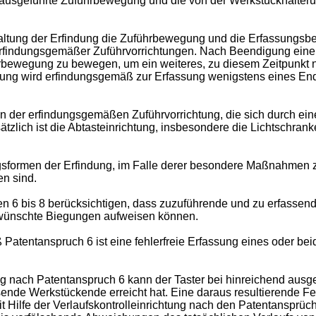
ausgeführte Zuführbewegung und die von der Werkstückhalterun
altung der Erfindung die Zuführbewegung und die Erfassungsb
ieb erfindungsgemäßer Zuführvorrichtungen. Nach Beendigung ei
rbewegung zu bewegen, um ein weiteres, zu diesem Zeitpunkt no
g wird erfindungsgemäß zur Erfassung wenigstens eines Ende
 der erfindungsgemäßen Zuführvorrichtung, die sich durch ein
zlich ist die Abtasteinrichtung, insbesondere die Lichtschra
sformen der Erfindung, im Falle derer besondere Maßnahmen zu
n sind.
6 bis 8 berücksichtigen, dass zuzuführende und zu erfassende 
rwünschte Biegungen aufweisen können.
atentanspruch 6 ist eine fehlerfreie Erfassung eines oder be
ng nach Patentanspruch 6 kann der Taster bei hinreichend au
sende Werkstückende erreicht hat. Eine daraus resultierende 
 Hilfe der Verlaufskontrolleinrichtung nach den Patentansprüch