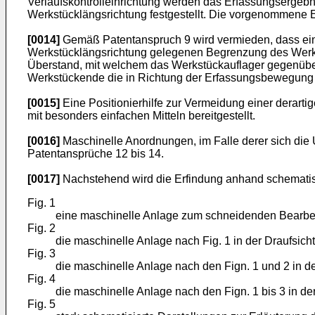
Verlaufskontrolleinrichtung werden das Erfassungsergebn
Werkstücklängsrichtung festgestellt. Die vorgenommene E
[0014]
Gemäß Patentanspruch 9 wird vermieden, dass ein 
Werkstücklängsrichtung gelegenen Begrenzung des Werkstü
Überstand, mit welchem das Werkstückauflager gegenüber
Werkstückende die in Richtung der Erfassungsbewegung 
[0015]
Eine Positionierhilfe zur Vermeidung einer derart
mit besonders einfachen Mitteln bereitgestellt.
[0016]
Maschinelle Anordnungen, im Falle derer sich di
Patentansprüche 12 bis 14.
[0017]
Nachstehend wird die Erfindung anhand schematisc
Fig. 1
eine maschinelle Anlage zum schneidenden Bearbei
Fig. 2
die maschinelle Anlage nach Fig. 1 in der Draufsicht
Fig. 3
die maschinelle Anlage nach den Fign. 1 und 2 in de
Fig. 4
die maschinelle Anlage nach den Fign. 1 bis 3 in de
Fig. 5