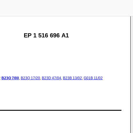
EP 1 516 696 A1
:
B23Q
7/00
,
B23Q
17/20
,
B23D
47/04
,
B23B
13/02
,
G01B
11/02