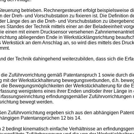
teuerung betrieben. Rechnergesteuert erfolgt beispielsweise d
der Dreh- und Vorschubstation zu fixieren ist. Die Definition 
 der Länge des an die Dreh- und Vorschubstation zu übergebe
des Standes der Technik mittels einer an der Beladeeinheit vo
ie einen mit einem Drucksensor versehenen Zahnriemenantrieb.
richtung abliegenden Ende in Werkstücklängsrichtung beaufs
erkstück an dem Anschlag an, so wird dies mittels des Druckse
immt.
tand der Technik dahingehend weiterzubilden, dass sich die Er
 die Zuführvorrichtung gemäß Patentanspruch 1 sowie durch d
ung mit der Werkstückhalterung bewegungsverbunden, d.h. beweg
h die Bewegungsmöglichkeiten der Werkstückhalterung für die E
assung wenigstens eines ihrer Enden und/oder ihrer Länge in e
fassungseinrichtung erfindungsgemäßer Zuführvorrichtungen mi
gsrichtung bewegt werden.
n Zuführvorrichtung ergeben sich aus den abhängigen Patent
ängigen Patentansprüchen 12 bis 14.
 bedingt kinematisch einfache Verhältnisse an erfindungsgem