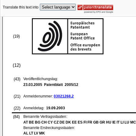
Translate this text into
(19)
(12)
(43)
Veröffentlichungstag:
23.03.2005
Patentblatt 2005/12
(21)
Anmeldenummer:
03021268.2
(22)
Anmeldetag:
19.09.2003
(84)
Benannte Vertragsstaaten:
AT BE BG CH CY CZ DE DK EE ES FI FR GB GR HU IE IT LI LU MC
Benannte Erstreckungsstaaten:
AL LT LV MK