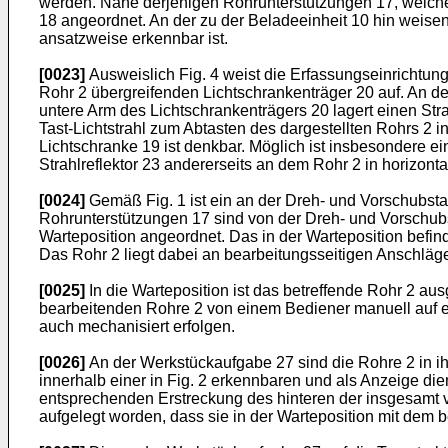
werden. Nahe derjenigen Rohrunterstützungen 17, welche 
18 angeordnet. An der zu der Beladeeinheit 10 hin weisend
ansatzweise erkennbar ist.
[0023]
Ausweislich Fig. 4 weist die Erfassungseinrichtun
Rohr 2 übergreifenden Lichtschrankenträger 20 auf. An d
untere Arm des Lichtschrankenträgers 20 lagert einen Stra
Tast-Lichtstrahl zum Abtasten des dargestellten Rohrs 
Lichtschranke 19 ist denkbar. Möglich ist insbesondere e
Strahlreflektor 23 andererseits an dem Rohr 2 in horizont
[0024]
Gemäß Fig. 1 ist ein an der Dreh- und Vorschubsta
Rohrunterstützungen 17 sind von der Dreh- und Vorschubst
Warteposition angeordnet. Das in der Warteposition befin
Das Rohr 2 liegt dabei an bearbeitungsseitigen Anschläg
[0025]
In die Warteposition ist das betreffende Rohr 2 a
bearbeitenden Rohre 2 von einem Bediener manuell auf ein
auch mechanisiert erfolgen.
[0026]
An der Werkstückaufgabe 27 sind die Rohre 2 in ih
innerhalb einer in Fig. 2 erkennbaren und als Anzeige d
entsprechenden Erstreckung des hinteren der insgesamt vi
aufgelegt worden, dass sie in der Warteposition mit dem