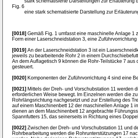
stark schematisierte Darstellungen zur Erläuterung
Fig. 6
eine stark schematisierte Darstellung zur Erläuterun
[0018]
Gemäß Fig. 1 umfasst eine maschinelle Anlage 1 z
Form einer Laserschneidstation 3, eine Zuführvorrichtung
[0019]
An der Laserschneidstation 3 ist ein Laserschneid
jeweils zu bearbeitende Rohr 2 in einem Durchschiebefutt
An dem Auflagetisch 9 können die Rohr-Teilstücke 7 aus
gesteuert.
[0020]
Komponenten der Zuführvorrichtung 4 sind eine Be
[0021]
Mittels der Dreh- und Vorschubstation 11 werden d
erforderlichen Weise bewegt. Im Einzelnen werden die zu
Rohrlängsrichtung nachgesetzt und zur Erstellung des Tr
auf einem Maschinenbett 12 der maschinellen Anlage 1 in
dienen an dem Maschinenbett 12 angebrachte Führungsschi
Spannfutters 15, das seinerseits in Richtung eines Dopp
[0022]
Zwischen der Dreh- und Vorschubstation 11 und dem
Rohrbearbeitung werden die Rohrunterstützungen 17 nac