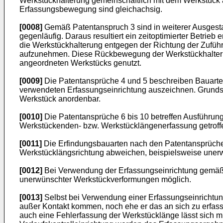
Werkstückhalterung gemeinschaftlich mit dem Werkstück 
Erfassungsbewegung sind gleichachsig.
[0008]
Gemäß Patentanspruch 3 sind in weiterer Ausgest
gegenläufig. Daraus resultiert ein zeitoptimierter Betr
die Werkstückhalterung entgegen der Richtung der Zufüh
aufzunehmen. Diese Rückbewegung der Werkstückhalterun
angeordneten Werkstücks genutzt.
[0009]
Die Patentansprüche 4 und 5 beschreiben Bauarten
verwendeten Erfassungseinrichtung auszeichnen. Grundsät
Werkstück anordenbar.
[0010]
Die Patentansprüche 6 bis 10 betreffen Ausführung
Werkstückenden- bzw. Werkstücklängenerfassung getroffe
[0011]
Die Erfindungsbauarten nach den Patentansprüchen 
Werkstücklängsrichtung abweichen, beispielsweise une
[0012]
Bei Verwendung der Erfassungseinrichtung gemäß P
unerwünschter Werkstückverformungen möglich.
[0013]
Selbst bei Verwendung einer Erfassungseinrichtu
außer Kontakt kommen, noch ehe er das an sich zu erfas
auch eine Fehlerfassung der Werkstücklänge lässt sich mit