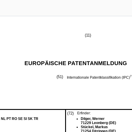
(11)
EUROPÄISCHE PATENTANMELDUNG
(51)
7
Internationale Patentklassifikation (IPC)
(72)
Erfinder:
 NL PT RO SE SI SK TR
Dilger, Werner
71229 Leonberg (DE)
Stückel, Markus
71254 Ditzingen (DE)