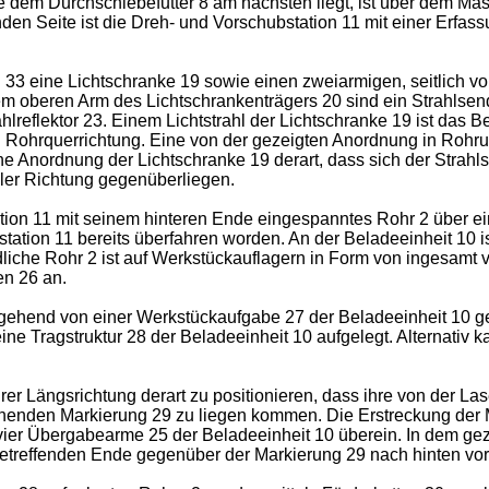
dem Durchschiebefutter 8 am nächsten liegt, ist über dem Masc
en Seite ist die Dreh- und Vorschubstation 11 mit einer Erfassu
g 33 eine Lichtschranke 19 sowie einen zweiarmigen, seitlich v
em oberen Arm des Lichtschrankenträgers 20 sind ein Strahlsen
hlreflektor 23. Einem Lichtstrahl der Lichtschranke 19 ist das B
2 in Rohrquerrichtung. Eine von der gezeigten Anordnung in Ro
ine Anordnung der Lichtschranke 19 derart, dass sich der Strahl
aler Richtung gegenüberliegen.
tion 11 mit seinem hinteren Ende eingespanntes Rohr 2 über ein
ation 11 bereits überfahren worden. An der Beladeeinheit 10 is
dliche Rohr 2 ist auf Werkstückauflagern in Form von ingesamt
en 26 an.
usgehend von einer Werkstückaufgabe 27 der Beladeeinheit 10 
e Tragstruktur 28 der Beladeeinheit 10 aufgelegt. Alternativ k
rer Längsrichtung derart zu positionieren, dass ihre von der L
ienenden Markierung 29 zu liegen kommen. Die Erstreckung der 
er Übergabearme 25 der Beladeeinheit 10 überein. In dem gezeig
 betreffenden Ende gegenüber der Markierung 29 nach hinten vo