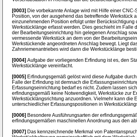
[0003]
Die vorbekannte Anlage wird mit Hilfe einer CNC-S
Position, von der ausgehend das betreffende Werkstück an 
einzunehmenden Position erfolgt unter Berücksichtigung
Werkstücklänge erfasst werden. Dies geschieht im Falle 
der Bearbeitungseinrichtung hin gelegenen Anschlag sow
vermessende Werkstück an dem von der Bearbeitungsein
Werkstückende angeordneten Anschlag bewegt. Liegt das W
Zahnriemenantriebes wird dann die Werkstücklänge best
[0004]
Aufgabe der vorliegenden Erfindung ist es, den S
Werkstücklänge vereinfacht.
[0005]
Erfindungsgemäß gelöst wird diese Aufgabe durch
Falle der Erfindung ist demnach die Erfassungseinricht
Erfassungseinrichtung bedarf es nicht. Zudem lassen sic
erfindungsgemäß keine Notwendigkeit, Werkstücke zur Erf
Werkstücklängsrichtung anzuordnen. Vielmehr kann die Er
unterschiedlicher Erfassungspositionen in Werkstücklän
[0006]
Besondere Ausführungsarten der erfindungsgemäße
erfindungsgemäßen maschinellen Anordnung aus den abh
[0007]
Das kennzeichnende Merkmal von Patentanspruch 2