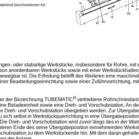
rstehend beschriebenen Art.
stangen- oder stabartige Werkstücke, insbesondere für Rohre, mi
tion anordenbaren Werkstücks sowie mit einer Werkstückhalter
ewegbar ist. Die Erfindung betrifft des Weiteren eine maschi
ner Bearbeitungseinrichtung sowie einer Zuführvorrichtung, mi
R
nter der Bezeichnung TUBEMATIC
vertriebene Rohrschneidanl
ine Beladeeinheit sowie eine Dreh- und Vorschubstation. An d
 die Dreh- und Vorschubstation übergeben werden. Zur Übergabe
 sich selbst in Werkstückquerrichtung in eine Übergabeposition
Die Dreh- und Vorschubstation wird zuvor längs des in der War
 hinteren Ende des seine Übergabeposition einnehmenden Werkstü
chubstation zu dem Werkstückende hin. Mit dem daran gehalte
ung der Anlage.