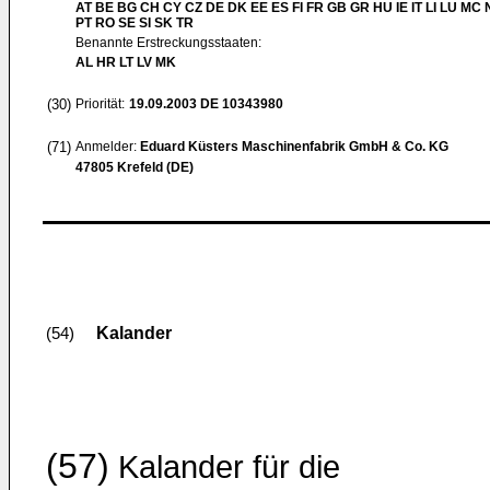
AT BE BG CH CY CZ DE DK EE ES FI FR GB GR HU IE IT LI LU MC 
PT RO SE SI SK TR
Benannte Erstreckungsstaaten:
AL HR LT LV MK
(30)
Priorität:
19.09.2003
DE 10343980
(71)
Anmelder:
Eduard Küsters Maschinenfabrik GmbH & Co. KG
47805 Krefeld (DE)
Kalander
(54)
(57)
Kalander für die