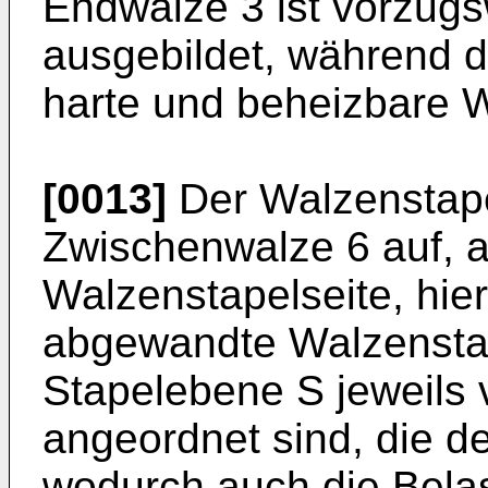
Endwalze 3 ist vorzug
ausgebildet, während d
harte und beheizbare W
[0013]
Der Walzenstape
Zwischenwalze 6 auf, 
Walzenstapelseite, hie
abgewandte Walzenstap
Stapelebene S jeweils 
angeordnet sind, die d
wodurch auch die Bela