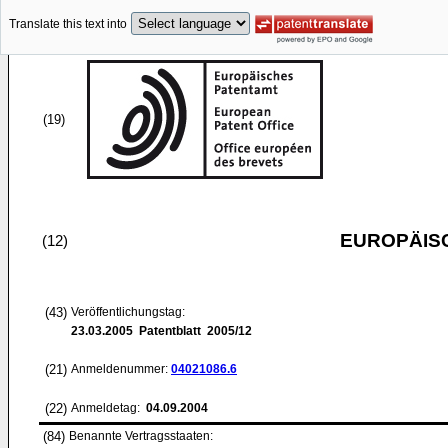
Translate this text into
(19)
EUROPÄIS
(12)
(43)
Veröffentlichungstag:
23.03.2005
Patentblatt 2005/12
(21)
Anmeldenummer:
04021086.6
(22)
Anmeldetag:
04.09.2004
(84)
Benannte Vertragsstaaten: