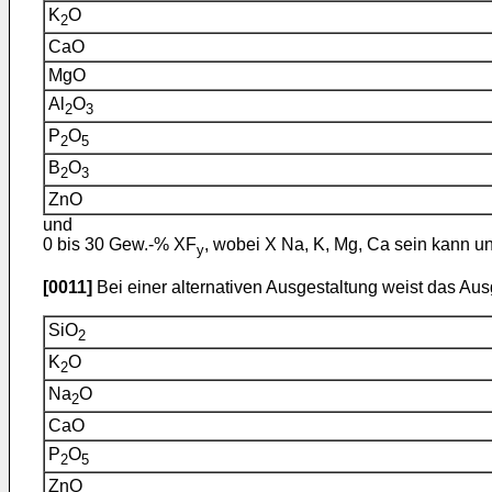
K
O
2
CaO
MgO
Al
O
2
3
P
O
2
5
B
O
2
3
ZnO
und
0 bis 30 Gew.-% XF
, wobei X Na, K, Mg, Ca sein kann u
y
[0011]
Bei einer alternativen Ausgestaltung weist das Au
SiO
2
K
O
2
Na
O
2
CaO
P
O
2
5
ZnO