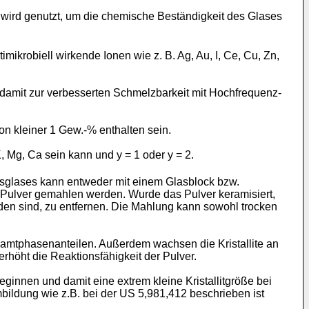
wird genutzt, um die chemische Beständigkeit des Glases
ikrobiell wirkende Ionen wie z. B. Ag, Au, I, Ce, Cu, Zn,
d damit zur verbesserten Schmelzbarkeit mit Hochfrequenz-
on kleiner 1 Gew.-% enthalten sein.
, Mg, Ca sein kann und y = 1 oder y = 2.
sglases kann entweder mit einem Glasblock bzw.
 Pulver gemahlen werden. Wurde das Pulver keramisiert,
en sind, zu entfernen. Die Mahlung kann sowohl trocken
esamtphasenanteilen. Außerdem wachsen die Kristallite an
rhöht die Reaktionsfähigkeit der Pulver.
ginnen und damit eine extrem kleine Kristallitgröße bei
bildung wie z.B. bei der US 5,981,412 beschrieben ist