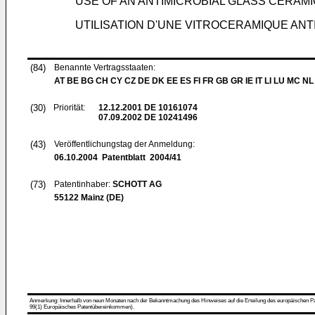
USE OF AN ANTIMICROBIAL GLASS CERAM
UTILISATION D'UNE VITROCERAMIQUE ANT
(84)
Benannte Vertragsstaaten:
AT BE BG CH CY CZ DE DK EE ES FI FR GB GR IE IT LI LU MC NL
(30)
Priorität:
12.12.2001
DE 10161074
07.09.2002
DE 10241496
(43)
Veröffentlichungstag der Anmeldung:
06.10.2004
Patentblatt 2004/41
(73)
Patentinhaber:
SCHOTT AG
55122 Mainz (DE)
Anmerkung: Innerhalb von neun Monaten nach der Bekanntmachung des Hinweises auf die Erteilung des europäischen Patent
99(1) Europäisches Patentübereinkommen).