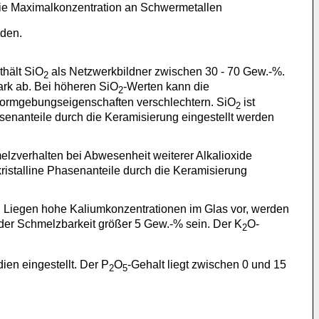
ie Maximalkonzentration an Schwermetallen
rden.
thält SiO
als Netzwerkbildner zwischen 30 - 70 Gew.-%.
2
ark ab. Bei höheren SiO
-Werten kann die
2
ißformgebungseigenschaften verschlechtern. SiO
ist
2
senanteile durch die Keramisierung eingestellt werden
elzverhalten bei Abwesenheit weiterer Alkalioxide
kristalline Phasenanteile durch die Keramisierung
 Liegen hohe Kaliumkonzentrationen im Glas vor, werden
 der Schmelzbarkeit größer 5 Gew.-% sein. Der K
O-
2
en eingestellt. Der P
O
-Gehalt liegt zwischen 0 und 15
2
5