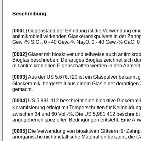
Beschreibung
[0001]
Gegenstand der Erfindung ist die Verwendung eine
antimikrobiell wirkenden Glaskeramikpulvers in der Zahnp
Gew.-% SiO
, 0 - 40 Gew.-% Na
O, 0 - 40 Gew.-% CaO, 0
2
2
[0002]
Gläser mit bioaktiver und teilweise auch antimikrob
Bioglas beschrieben. Derartiges Bioglas zeichnet sich dur
mit antimikrobiellen Eigenschaften werden in den Anme
[0003]
Aus der US 5,676,720 ist ein Glaspulver bekannt
Glaskeramik, hergestellt aus einem Glas einer derartigen
gemacht.
[0004]
US 5,981,412 beschreibt eine bioaktive Biokerami
Keramisierung erfolgt mit Temperschritten für Keimbildun
zwischen 34 und 60 Vol.-%. Die US 5,981,412 beschreibt n
angegebenen speziellen Bedingungen entsteht. Eine Anwe
[0005]
Die Verwendung von bioaktiven Gläsern für Zahnpa
anorganische nichtmetallische Materialien bekannt, die