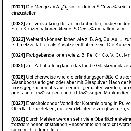
[0021]
Die Menge an Al
O
sollte kleiner 5 Gew.-% sein,
2
3
einzustellen.
[0022]
Zur Verstärkung der antimikrobiellen, insbesondere 
Sn in Konzentrationen kleiner 5 Gew.-% enthalten sein.
[0023]
Weiterhin können Ionen wie z. B. Ag, Cu, Au, Li zu
Schmelzverfahren als Zusätze enthalten sein. Die Konzentr
[0024]
Farbgebende Ionen wie z. B. Fe, Cr, Co, V, Cu, Mn,
[0025]
Zur Zahnhärtung kann das für die Glaskeramik ve
[0026]
Üblicherweise wird die erfindungsgemäße Glasker
Glasribbons erfolgen oder aber mit Glaspulver. Nach de
muss gegebenenfalls auch erneut gemahlen werden, um Ag
oder auch in wässrigen und nicht-wässrigen Mahlmedien 
[0027]
Entscheidender Vorteil der Keramisierung in Pulver
Oberflächendefekten, die beim Mahlen erzeugt werden, von
[0028]
Durch Mahlen werden sehr viele Oberflächenkeime er
trotzdem hohen kristallinen Phasenanteilen erreicht wer
somit nicht erforderlich.