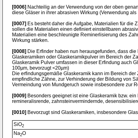
[0006]
Nachteilig an der Verwendung von der oben genannt
diese Gläser in ihrer abrasiven Wirkung (Verwendung als Pol
[0007]
Es besteht daher die Aufgabe, Materialien für die
sollen die Materialien einen definiert einstellbaren abras
Materialien eine beschleunigte Reminerlisierung des Z
Wirkung stärken.
[0008]
Die Erfinder haben nun herausgefunden, dass die
Glaskeramiken oder Glaskeramikpulver im Bereich der Z
Glaskeramik Pulver umfassen in dieser Erfindung auch 
100µm, bevorzugt <20µm)
Die erfindungsgemäße Glaskeramik kann im Bereich der Za
empfindliche Zähne, zur Verhinderung der Bildung von Sä
Vermeindung von Mundgeruch sowie insbesondere zur Rem
[0009]
Besonders geeignet ist eine Glaskeramik bzw. ein
remineralisrende, zahnsteinvermindernde, desensibilisie
[0010]
Bevorzugt sind Glaskeramiken, insbesondere Glas
SiO
2
Na
O
2