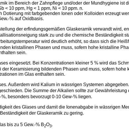
k im Bereich der Zahnpflege und/oder der Mundhygiene ist d
Sb < 10 ppm, Hg < 1 ppm, Ni < 10 ppm. n.
h Dotierung mit farbgebenden Ionen oder Kolloiden erzeugt we
Gew.-% auf Oxidbasis.
stellung der erfindungsgemäßen Glaskeramik verwandt wird, en
allisationsneigung stark zu und die chemische Beständigkeit st
rarbeitungstemperatur wird deutlich erhöht, so dass sich die He
nden kristallinen Phasen und muss, sofern hohe kristalline Pha
thalten sein.
ses eingesetzt. Bei Konzentrationen kleiner 5 % wird das Schm
 bei der Keramisierung bildenden Phasen und muss, sofern hohe 
rationen im Glas enthalten sein.
ases. Außerdem wird Kalium in wässrigen Systemen abgegeben.
geschieden. Die Summe der Alkalien sollte zur Gewährleistung
-%, besonders bevorzugt 0-10 Gew-% liegen.
igkeit des Glases und damit die Ionenabgabe in wässrigen Medi
 Beständigkeit der Glaskeramik zu gering.
las bis zu 5 Gew.-% B
O
.
2
3