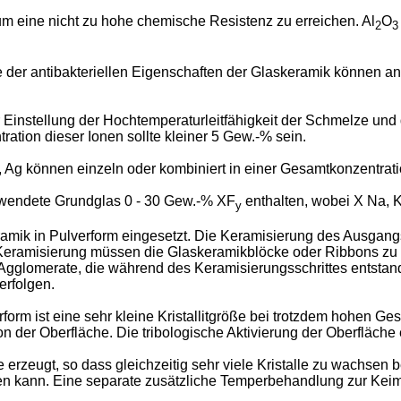
 um eine nicht zu hohe chemische Resistenz zu erreichen. Al
O
2
3
der antibakteriellen Eigenschaften der Glaskeramik können antim
r Einstellung der Hochtemperaturleitfähigkeit der Schmelze un
ation dieser Ionen sollte kleiner 5 Gew.-% sein.
 Ag können einzeln oder kombiniert in einer Gesamtkonzentrati
rwendete Grundglas 0 - 30 Gew.-% XF
enthalten, wobei X Na, K
y
amik in Pulverform eingesetzt. Die Keramisierung des Ausgang
r Keramisierung müssen die Glaskeramikblöcke oder Ribbons zu
glomerate, die während des Keramisierungsschrittes entstand
erfolgen.
form ist eine sehr kleine Kristallitgröße bei trotzdem hohen G
 der Oberfläche. Die tribologische Aktivierung der Oberfläche e
zeugt, so dass gleichzeitig sehr viele Kristalle zu wachsen be
den kann. Eine separate zusätzliche Temperbehandlung zur Keim