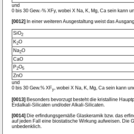
und
0 bis 30 Gew.-% XFy, wobei X Na, K, Mg, Ca sein kann und
[0012]
In einer weiteren Ausgestaltung weist das Ausga
SiO
2
K
O
2
Na
O
2
CaO
P
O
2
5
ZnO
und
0 bis 30 Gew.% XF
, wobei X Na, K, Mg, Ca sein kann un
y
[0013]
Besonders bevorzugt besteht die kristalline Haupt
Erdalkali-Silicaten und/oder Alkali-Silicaten.
[0014]
Die erfindungsgemäße Glaskeramik bzw. das erfind
auf jeden Fall eine biostatische Wirkung aufweisen. Die
unbedenklich.