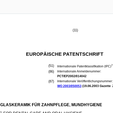
(11)
EUROPÄISCHE PATENTSCHRIFT
(51)
7
Internationale Patentklassifikation (IPC)
(86)
Internationale Anmeldenummer:
PCT/EP2002/014042
(87)
Internationale Veröffentlichungsnummer:
WO 2003/050053
(
19.06.2003
Gazette 
 GLASKERAMIK FÜR ZAHNPFLEGE, MUNDHYGIENE