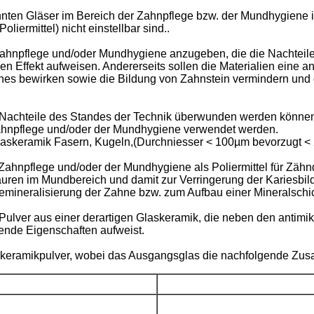
en Gläser im Bereich der Zahnpflege bzw. der Mundhygiene ist,
iermittel) nicht einstellbar sind..
 Zahnpflege und/oder Mundhygiene anzugeben, die die Nachteil
iven Effekt aufweisen. Andererseits sollen die Materialien eine 
ahnes bewirken sowie die Bildung von Zahnstein vermindern u
 Nachteile des Standes der Technik überwunden werden können,
ahnpflege und/oder der Mundhygiene verwendet werden.
Glaskeramik Fasern, Kugeln,(Durchniesser < 100µm bevorzugt 
hnpflege und/oder der Mundhygiene als Poliermittel für Zähnde,
uren im Mundbereich und damit zur Verringerung der Kariesbild
ineralisierung der Zahne bzw. zum Aufbau einer Mineralschic
 Pulver aus einer derartigen Glaskeramik, die neben den anti
rende Eigenschaften aufweist.
keramikpulver, wobei das Ausgangsglas die nachfolgende Zus