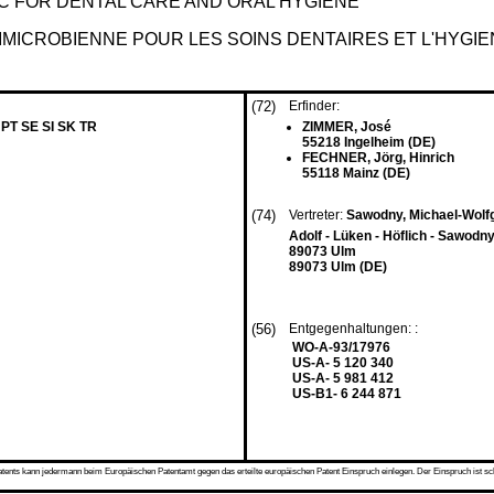
IC FOR DENTAL CARE AND ORAL HYGIENE
IMICROBIENNE POUR LES SOINS DENTAIRES ET L'HYGI
(72)
Erfinder:
 PT SE SI SK TR
ZIMMER, José
55218 Ingelheim (DE)
FECHNER, Jörg, Hinrich
55118 Mainz (DE)
(74)
Vertreter:
Sawodny, Michael-Wolfg
Adolf - Lüken - Höflich - Sawodn
89073 Ulm
89073 Ulm (DE)
(56)
Entgegenhaltungen: :
WO-A-93/17976
US-A- 5 120 340
US-A- 5 981 412
US-B1- 6 244 871
s kann jedermann beim Europäischen Patentamt gegen das erteilte europäischen Patent Einspruch einlegen. Der Einspruch ist schriftli