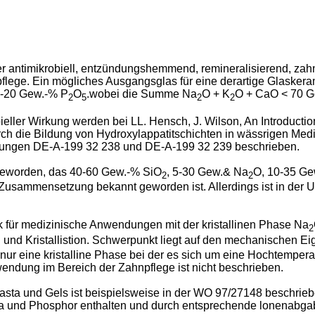
r antimikrobiell, entzündungshemmend, remineralisierend, zah
flege. Ein mögliches Ausgangsglas für eine derartige Glaskera
 -20 Gew.-% P
O
.wobei die Summe Na
O + K
O + CaO < 70 
2
5
2
2
ieller Wirkung werden bei LL. Hensch, J. Wilson, An Introduction
ch die Bildung von Hydroxylappatitschichten in wässrigen Medie
ldungen DE-A-199 32 238 und DE-A-199 32 239 beschrieben.
 geworden, das 40-60 Gew.-% SiO
, 5-30 Gew.& Na
O, 10-35 G
2
2
 Zusammensetzung bekannt geworden ist. Allerdings ist in der 
k für medizinische Anwendungen mit der kristallinen Phase Na
2
g und Kristallistion. Schwerpunkt liegt auf den mechanischen Ei
ur eine kristalline Phase bei der es sich um eine Hochtemperatu
ndung im Bereich der Zahnpflege ist nicht beschrieben.
sta und Gels ist beispielsweise in der WO 97/27148 beschrieb
 Ca und Phosphor enthalten und durch entsprechende lonenabgab