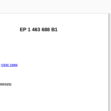
EP 1 463 688 B1
:
C03C
10/04
2003/25)