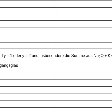
nd y = 1 oder y = 2 und insbesondere die Summe aus Na
O + K
2
sgangsglas