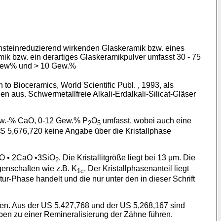
nsteinreduzierend wirkenden Glaskeramik bzw. eines
mik bzw. ein derartiges Glaskeramikpulver umfasst 30 - 75
Gew% und > 10 Gew.%
 to Bioceramics, World Scientific Publ. , 1993, als
n aus. Schwermetallfreie Alkali-Erdalkali-Silicat-Gläser
ew.-% CaO, 0-12 Gew.% P
O
umfasst, wobei auch eine
2
5
US 5,676,720 keine Angabe über die Kristallphase
O • 2CaO •3SiO
. Die Kristallitgröße liegt bei 13 µm. Die
2
genschaften wie z.B. K
. Der Kristallphasenanteil liegt
1c
r-Phase handelt und die nur unter den in dieser Schrift
en. Aus der US 5,427,768 und der US 5,268,167 sind
en zu einer Remineralisierung der Zähne führen.