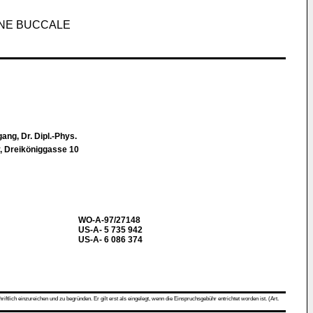
ENE BUCCALE
ang, Dr. Dipl.-Phys.
y, Dreiköniggasse 10
WO-A-97/27148
US-A- 5 735 942
US-A- 6 086 374
ch einzureichen und zu begründen. Er gilt erst als eingelegt, wenn die Einspruchsgebühr entrichtet worden ist. (Art.