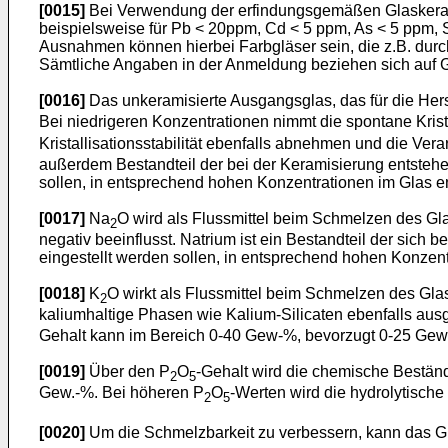
[0015]
Bei Verwendung der erfindungsgemäßen Glaskerami
beispielsweise für Pb < 20ppm, Cd < 5 ppm, As < 5 ppm, 
Ausnahmen können hierbei Farbgläser sein, die z.B. durc
Sämtliche Angaben in der Anmeldung beziehen sich auf 
[0016]
Das unkeramisierte Ausgangsglas, das für die Her
Bei niedrigeren Konzentrationen nimmt die spontane Krist
Kristallisationsstabilität ebenfalls abnehmen und die Ve
außerdem Bestandteil der bei der Keramisierung entstehe
sollen, in entsprechend hohen Konzentrationen im Glas en
[0017]
Na
O wird als Flussmittel beim Schmelzen des Gla
2
negativ beeinflusst. Natrium ist ein Bestandteil der sich
eingestellt werden sollen, in entsprechend hohen Konzent
[0018]
K
O wirkt als Flussmittel beim Schmelzen des Gl
2
kaliumhaltige Phasen wie Kalium-Silicaten ebenfalls aus
Gehalt kann im Bereich 0-40 Gew-%, bevorzugt 0-25 Gew
[0019]
Über den P
O
-Gehalt wird die chemische Beständ
2
5
Gew.-%. Bei höheren P
O
-Werten wird die hydrolytische
2
5
[0020]
Um die Schmelzbarkeit zu verbessern, kann das G