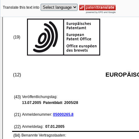
Translate this text into
(19)
EUROPÄIS
(12)
(43)
Veröffentlichungstag:
13.07.2005
Patentblatt 2005/28
(21)
Anmeldenummer:
05000265.8
(22)
Anmeldetag:
07.01.2005
(84)
Benannte Vertragsstaaten: