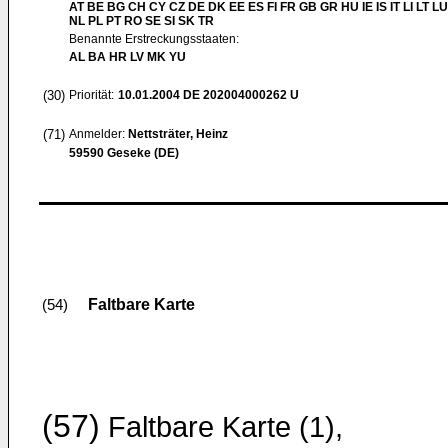
AT BE BG CH CY CZ DE DK EE ES FI FR GB GR HU IE IS IT LI LT L
NL PL PT RO SE SI SK TR
Benannte Erstreckungsstaaten:
AL BA HR LV MK YU
(30)
Priorität:
10.01.2004
DE 202004000262 U
(71)
Anmelder:
Nettsträter, Heinz
59590 Geseke (DE)
Faltbare Karte
(54)
(57)
Faltbare Karte (1),