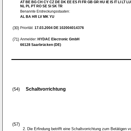
AT BE BG CH CY CZ DE DK EE ES FI FR GB GR HU IE IS IT LI LT L
NL PL PT RO SE SI SK TR
Benannte Erstreckungsstaaten:
AL BA HR LV MK YU
(30)
Priorität:
17.03.2004
DE 102004014376
(71)
Anmelder:
HYDAC Electronic GmbH
66128 Saarbrücken (DE)
Schaltvorrichtung
(54)
(57)
2. Die Erfindung betrifft eine Schaltvorrichtung zum Betätigen v