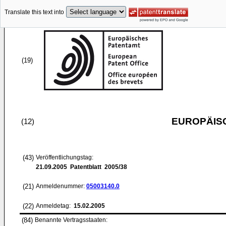
Translate this text into
(19)
EUROPÄIS
(12)
(43)
Veröffentlichungstag:
21.09.2005
Patentblatt 2005/38
(21)
Anmeldenummer:
05003140.0
(22)
Anmeldetag:
15.02.2005
(84)
Benannte Vertragsstaaten: