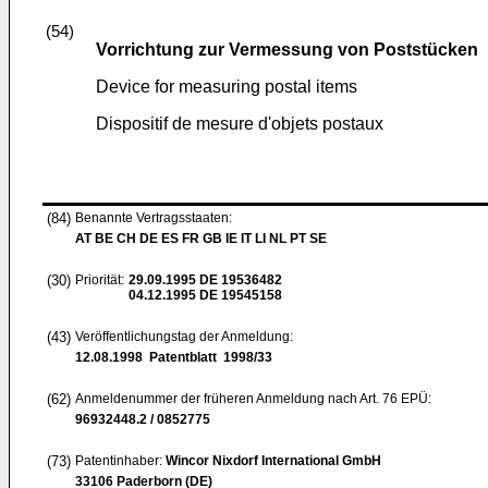
(54)
Vorrichtung zur Vermessung von Poststücken
Device for measuring postal items
Dispositif de mesure d'objets postaux
(84)
Benannte Vertragsstaaten:
AT BE CH DE ES FR GB IE IT LI NL PT SE
(30)
Priorität:
29.09.1995
DE 19536482
04.12.1995
DE 19545158
(43)
Veröffentlichungstag der Anmeldung:
12.08.1998
Patentblatt 1998/33
(62)
Anmeldenummer der früheren Anmeldung nach Art. 76 EPÜ:
96932448.2 / 0852775
(73)
Patentinhaber:
Wincor Nixdorf International GmbH
33106 Paderborn (DE)