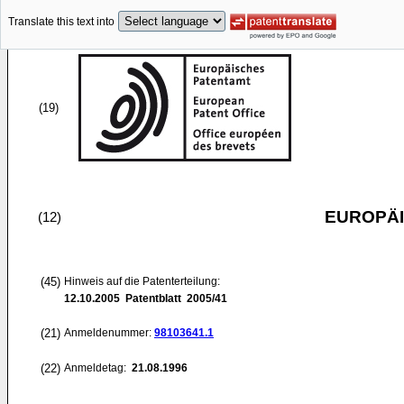
Translate this text into
(19)
EUROPÄI
(12)
(45)
Hinweis auf die Patenterteilung:
12.10.2005
Patentblatt 2005/41
(21)
Anmeldenummer:
98103641.1
(22)
Anmeldetag:
21.08.1996