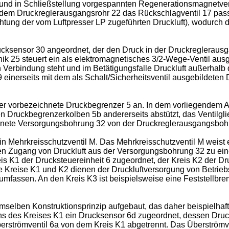
 und in Schließstellung vorgespannten Regenerationsmagnetvent
s dem Druckreglerausgangsrohr 22 das Rückschlagventil 17 pas
htung der vom Luftpresser LP zugeführten Druckluft), wodurch d
ucksensor 30 angeordnet, der den Druck in der Druckregleraus
onik 25 steuert ein als elektromagnetisches 3/2-Wege-Ventil aus
Verbindung steht und im Betätigungsfalle Druckluft außerhalb 
9 einerseits mit dem als Schalt/Sicherheitsventil ausgebildete
r vorbezeichnete Druckbegrenzer 5 an. In dem vorliegendem Au
 Druckbegrenzerkolben 5b andererseits abstützt, das Ventilgli
dnete Versorgungsbohrung 32 von der Druckreglerausgangsboh
Mehrkreisschutzventil M. Das Mehrkreisschutzventil M weist ei
den Zugang von Druckluft aus der Versorgungsbohrung 32 zu ei
is K1 der Drucksteuereinheit 6 zugeordnet, der Kreis K2 der Dr
 Kreise K1 und K2 dienen der Druckluftversorgung von Betriebsb
e umfassen. An den Kreis K3 ist beispielsweise eine Feststel
selben Konstruktionsprinzip aufgebaut, das daher beispielhaft 
ens des Kreises K1 ein Drucksensor 6d zugeordnet, dessen Druc
berströmventil 6a von dem Kreis K1 abgetrennt. Das Überströmve