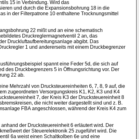
ils 15 in Verbindung. Wird das
sieren und durch die Expansionsbohrung 18 in die
as in der Filterpatrone 10 enthaltene Trocknungsmittel
gangsbohrung 22 mißt und an eine schematisch
gebildetes Druckreglermagnetventil 2 an, das
der Druckluftaufbereitungsanlage abgibt. Das
n Druckregler 1 und andererseits mit einem Druckbegrenzer
sführungsbeispiel spannt eine Feder 5d, die sich auf
ed des Druckbegrenzers 5 in Öffnungsrichtung vor. Der
rung 22 ab.
ne Mehrzahl von Drucksteuereinheiten 6, 7, 8, 9 auf, die
nem zugeordneten Versorgungskreis K1, K2, K3 und K4
ucksteuereinheit 7, der Kreis K3 der Drucksteuereinheit 8
remskreisen, die nicht weiter dargestellt sind und z. B.
lbremsanlage FBA angeschlossen, während der Kreis K4 zum
anhand der Drucksteuereinheit 6 erläutert wird. Der
kmeßwert der Steuerelektronik 25 zugeführt wird. Die
ntil 6a weist einen Schaltkolben 6e und eine