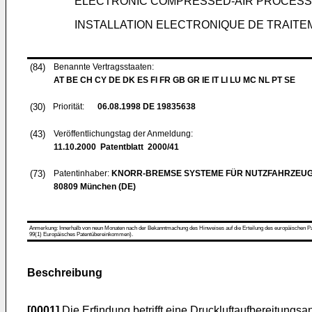
ELECTRONIC COMPRESSED-AIR PROCESS
INSTALLATION ELECTRONIQUE DE TRAITE
(84)
Benannte Vertragsstaaten:
AT BE CH CY DE DK ES FI FR GB GR IE IT LI LU MC NL PT SE
(30)
Priorität:
06.08.1998
DE 19835638
(43)
Veröffentlichungstag der Anmeldung:
11.10.2000
Patentblatt 2000/41
(73)
Patentinhaber:
KNORR-BREMSE SYSTEME FÜR NUTZFAHRZEU
80809 München (DE)
Anmerkung: Innerhalb von neun Monaten nach der Bekanntmachung des Hinweises auf die Erteilung des europäischen Patent
99(1) Europäisches Patentübereinkommen).
Beschreibung
[0001]
Die Erfindung betrifft eine Druckluftaufbereitun