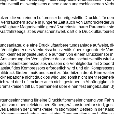
schutzventil mit wenigstens einem daran angeschlossenen Verbr
tzen die von einem Luftpresser bereitgestellte Druckluft für d
 Verbrauchern sowie in jüngerer Zeit auch von Luftdruckfederu
etätigbare Magnetventile gemäß voreinstellbarer Parameter steue
aftfahrzeugs ist es wünschenswert, daß die Druckluftaufbereit
ngsanlage, die eine Druckluftaufbereitungsanlage aufweist, d
e Ventilglieder des Vierkreisschutzventils über zugeordnete Vors
tronikeinheit angesteuert, die auf den von einem Drucksensor in
e Ansteuerung der Ventilglieder des Vierkreisschutzventils wir
 des Betriebsbremskreises müssen die Ventilglieder mit Steuerd
Lastlauf des Kompressors erforderlich wird und ein Kompresso
ildruck fördern muß und somit zu überhitzen droht. Eine weit
ocknerpatrone nicht drucklos wird und somit nicht mehr regeneri
ch wird der Lufttrockner auch nicht gesteuert in Abhängigkeit d
remskreisen tritt Luft permanent über einen fest eingebauten
gungseinrichtung für eine Druckluftbremseinrichtung von Fahrz
 die von einem elektrischen Steuergerät ansteuerbar sind, ges
es Befüllen der Bremskreise im stromlosen Betrieb in der Kask
in Kompressorschaden, und ist eine Regeneration eine Lufttro