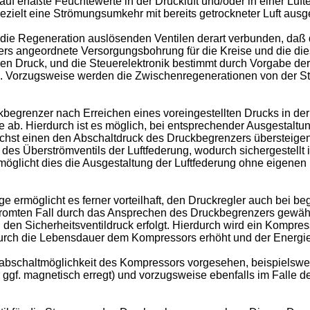
uf erfaßte Feuchtewerte in der Druckluft und/oder in einer Luf
ezielt eine Strömungsumkehr mit bereits getrockneter Luft ausge
die Regeneration auslösenden Ventilen derart verbunden, daß
enzers angeordnete Versorgungsbohrung für die Kreise und die d
Druck, und die Steuerelektronik bestimmt durch Vorgabe der z
. Vorzugsweise werden die Zwischenregenerationen von der Ste
begrenzer nach Erreichen eines voreingestellten Drucks in der
ab. Hierdurch ist es möglich, bei entsprechender Ausgestaltung
ächst einen den Abschaltdruck des Druckbegrenzers übersteig
s Überströmventils der Luftfederung, wodurch sichergestellt is
rmöglicht dies die Ausgestaltung der Luftfederung ohne eigenen 
 ermöglicht es ferner vorteilhaft, den Druckregler auch bei be
nbetromten Fall durch das Ansprechen des Druckbegrenzers gewäh
den Sicherheitsventildruck erfolgt. Hierdurch wird ein Kompre
urch die Lebensdauer dem Kompressors erhöht und der Energie
labschaltmöglichkeit des Kompressors vorgesehen, beispielswei
r ggf. magnetisch erregt) und vorzugsweise ebenfalls im Falle d