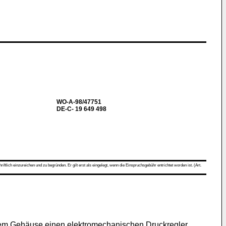
WO-A-98/47751
DE-C- 19 649 498
ch einzureichen und zu begründen. Er gilt erst als eingelegt, wenn die Einspruchsgebühr entrichtet worden ist. (Art.
inem Gehäuse einen elektromechanischen Druckregler,