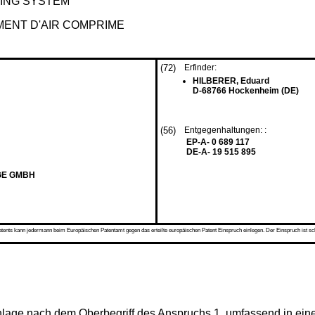
ING SYSTEM
MENT D'AIR COMPRIME
(72)
Erfinder:
HILBERER, Eduard
D-68766 Hockenheim (DE)
(56)
Entgegenhaltungen: :
EP-A- 0 689 117
DE-A- 19 515 895
GE GMBH
s kann jedermann beim Europäischen Patentamt gegen das erteilte europäischen Patent Einspruch einlegen. Der Einspruch ist schriftli
gsanlage nach dem Oberbegriff des Anspruchs 1, umfassend in e