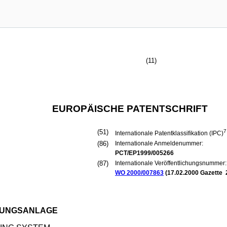
(11)
EUROPÄISCHE PATENTSCHRIFT
(51)
7
Internationale Patentklassifikation (IPC)
(86)
Internationale Anmeldenummer:
PCT/EP1999/005266
(87)
Internationale Veröffentlichungsnummer:
WO 2000/007863
(
17.02.2000
Gazette 
TUNGSANLAGE