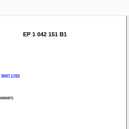
EP 1 042 151 B1
:
B60T
17/02
2000/07)