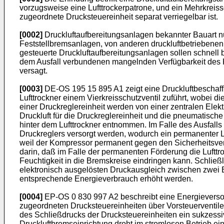
vorzugsweise eine Lufttrockerpatrone, und ein Mehrkreis
zugeordnete Drucksteuereinheit separat verriegelbar ist.
[0002]
Druckluftaufbereitungsanlagen bekannter Bauart nu
Feststellbremsanlagen, von anderen druckluftbetriebenen
gesteuerte Druckluftaufbereitungsanlagen sollen schnell b
dem Ausfall verbundenen mangelnden Verfügbarkeit des Kr
versagt.
[0003]
DE-OS 195 15 895 A1 zeigt eine Druckluftbeschaffu
Lufttrockner einem Vierkreisschutzventil zuführt, wobei di
einer Druckreglereinheit werden von einer zentralen Elek
Druckluft für die Druckreglereinheit und die pneumatisch
hinter dem Lufttrockner entnommen. Im Falle des Ausfalls
Druckreglers versorgt werden, wodurch ein permanenter 
weil der Kompressor permanent gegen den Sicherheitsvent
darin, daß im Falle der permanenten Förderung die Lufttr
Feuchtigkeit in die Bremskreise eindringen kann. Schließli
elektronisch ausgelösten Druckausgleich zwischen zwei B
entsprechende Energieverbrauch erhöht werden.
[0004]
EP-OS 0 830 997 A2 beschreibt eine Energieversor
zugeordneten Drucksteuereinheiten über Vorsteuerventile,
des Schließdrucks der Drucksteuereinheiten ein sukzessiv
Druckluftbremseinrichtung droht im stromlosen Betrieb e