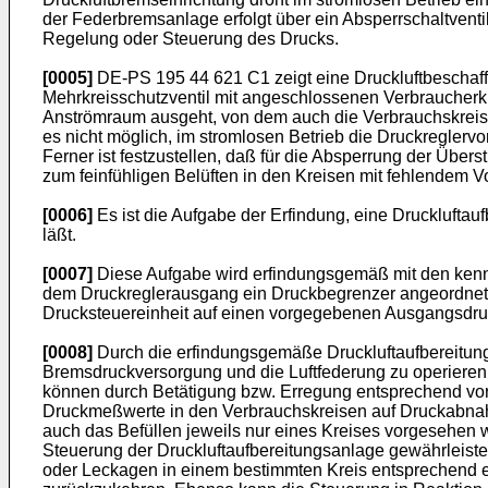
der Federbremsanlage erfolgt über ein Absperrschaltventi
Regelung oder Steuerung des Drucks.
[0005]
DE-PS 195 44 621 C1 zeigt eine Druckluftbeschaffu
Mehrkreisschutzventil mit angeschlossenen Verbraucherkr
Anströmraum ausgeht, von dem auch die Verbrauchskreise a
es nicht möglich, im stromlosen Betrieb die Druckreglervor
Ferner ist festzustellen, daß für die Absperrung der Übers
zum feinfühligen Belüften in den Kreisen mit fehlendem V
[0006]
Es ist die Aufgabe der Erfindung, eine Druckluftau
läßt.
[0007]
Diese Aufgabe wird erfindungsgemäß mit den kenn
dem Druckreglerausgang ein Druckbegrenzer angeordnet i
Drucksteuereinheit auf einen vorgegebenen Ausgangsdru
[0008]
Durch die erfindungsgemäße Druckluftaufbereitungsa
Bremsdruckversorgung und die Luftfederung zu operieren.
können durch Betätigung bzw. Erregung entsprechend vor
Druckmeßwerte in den Verbrauchskreisen auf Druckabnahme
auch das Befüllen jeweils nur eines Kreises vorgesehen w
Steuerung der Druckluftaufbereitungsanlage gewährleiste
oder Leckagen in einem bestimmten Kreis entsprechend e