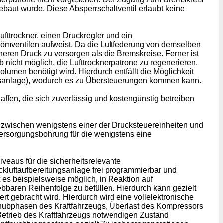
ebaut wurde. Diese Absperrschaltventil erlaubt keine
fttrockner, einen Druckregler und ein
römventilen aufweist. Da die Luftfederung von demselben
eren Druck zu versorgen als die Bremskreise. Ferner ist
b nicht möglich, die Lufttrocknerpatrone zu regenerieren.
olumen benötigt wird. Hierdurch entfällt die Möglichkeit
lbremsanlage), wodurch es zu Übersteuerungen kommen kann.
ffen, die sich zuverlässig und kostengünstig betreiben
zwischen wenigstens einer der Drucksteuereinheiten und
ersorgungsbohrung für die wenigstens eine
veaus für die sicherheitsrelevante
ckluftaufbereitungsanlage frei programmierbar und
es beispielsweise möglich, in Reaktion auf
bbaren Reihenfolge zu befüllen. Hierdurch kann gezielt
t gebracht wird. Hierdurch wird eine vollelektronische
Schubphasen des Kraftfahrzeugs, Überlast des Kompressors
Betrieb des Kraftfahrzeugs notwendigen Zustand