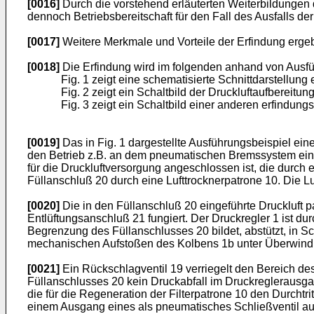
[0016]
Durch die vorstehend erläuterten Weiterbildungen 
dennoch Betriebsbereitschaft für den Fall des Ausfalls der
[0017]
Weitere Merkmale und Vorteile der Erfindung erg
[0018]
Die Erfindung wird im folgenden anhand von Ausfü
Fig. 1 zeigt eine schematisierte Schnittdarstellun
Fig. 2 zeigt ein Schaltbild der Druckluftaufbereitun
Fig. 3 zeigt ein Schaltbild einer anderen erfindun
[0019]
Das in Fig. 1 dargestellte Ausführungsbeispiel e
den Betrieb z.B. an dem pneumatischen Bremssystem eines
für die Druckluftversorgung angeschlossen ist, die durch 
Füllanschluß 20 durch eine Lufttrocknerpatrone 10. Die L
[0020]
Die in den Füllanschluß 20 eingeführte Druckluft 
Entlüftungsanschluß 21 fungiert. Der Druckregler 1 ist du
Begrenzung des Füllanschlusses 20 bildet, abstützt, in S
mechanischen Aufstoßen des Kolbens 1b unter Überwindung
[0021]
Ein Rückschlagventil 19 verriegelt den Bereich d
Füllanschlusses 20 kein Druckabfall im Druckreglerausga
die für die Regeneration der Filterpatrone 10 den Durchtri
einem Ausgang eines als pneumatisches Schließventil au