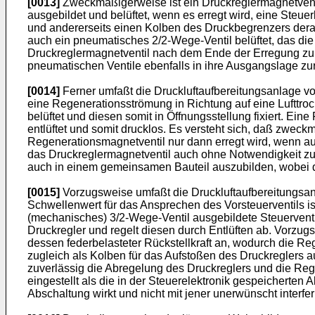
[0013]
Zweckmäßigerweise ist ein Druckreglermagnetventi
ausgebildet und belüftet, wenn es erregt wird, eine Steuerl
und andererseits einen Kolben des Druckbegrenzers derar
auch ein pneumatisches 2/2-Wege-Ventil belüftet, das die
Druckreglermagnetventil nach dem Ende der Erregung zurüc
pneumatischen Ventile ebenfalls in ihre Ausgangslage z
[0014]
Ferner umfaßt die Druckluftaufbereitungsanlage vor
eine Regenerationsströmung in Richtung auf eine Lufttro
belüftet und diesen somit in Öffnungsstellung fixiert. Ei
entlüftet und somit drucklos. Es versteht sich, daß zwec
Regenerationsmagnetventil nur dann erregt wird, wenn au
das Druckreglermagnetventil auch ohne Notwendigkeit zur
auch in einem gemeinsamen Bauteil auszubilden, wobei da
[0015]
Vorzugsweise umfaßt die Druckluftaufbereitungsanla
Schwellenwert für das Ansprechen des Vorsteuerventils i
(mechanisches) 3/2-Wege-Ventil ausgebildete Steuerventil
Druckregler und regelt diesen durch Entlüften ab. Vorzug
dessen federbelasteter Rückstellkraft an, wodurch die Re
zugleich als Kolben für das Aufstoßen des Druckreglers aus
zuverlässig die Abregelung des Druckreglers und die Reg
eingestellt als die in der Steuerelektronik gespeicherten
Abschaltung wirkt und nicht mit jener unerwünscht interferi