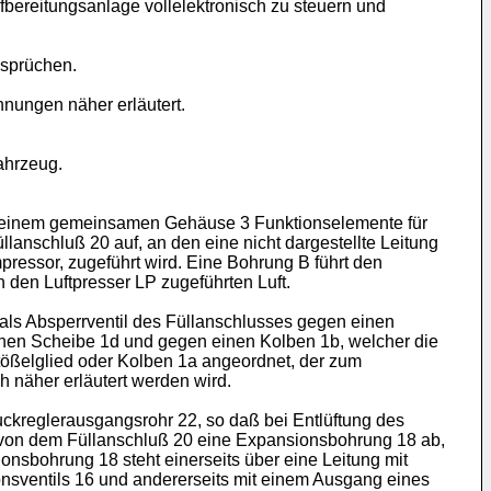
fbereitungsanlage vollelektronisch zu steuern und
nsprüchen.
nungen näher erläutert.
ahrzeug.
in einem gemeinsamen Gehäuse 3 Funktionselemente für
anschluß 20 auf, an den eine nicht dargestellte Leitung
pressor, zugeführt wird. Eine Bohrung B führt den
 den Luftpresser LP zugeführten Luft.
 als Absperrventil des Füllanschlusses gegen einen
offenen Scheibe 1d und gegen einen Kolben 1b, welcher die
Stößelglied oder Kolben 1a angeordnet, der zum
 näher erläutert werden wird.
ckreglerausgangsrohr 22, so daß bei Entlüftung des
gt von dem Füllanschluß 20 eine Expansionsbohrung 18 ab,
sionsbohrung 18 steht einerseits über eine Leitung mit
nsventils 16 und andererseits mit einem Ausgang eines