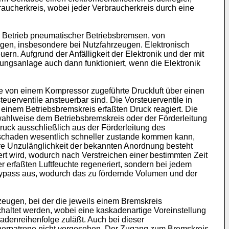
aucherkreis, wobei jeder Verbraucherkreis durch eine
en Betrieb pneumatischer Betriebsbremsen, von
ngen, insbesondere bei Nutzfahrzeugen. Elektronisch
rn. Aufgrund der Anfälligkeit der Elektronik und der mit
ungsanlage auch dann funktioniert, wenn die Elektronik
ie von einem Kompressor zugeführte Druckluft über einen
teuerventile ansteuerbar sind. Die Vorsteuerventile in
 einem Betriebsbremskreis erfaßten Druck reagiert. Die
d wahlweise dem Betriebsbremskreis oder der Förderleitung
ruck ausschließlich aus der Förderleitung des
rschaden wesentlich schneller zustande kommen kann,
ere Unzulänglichkeit der bekannten Anordnung besteht
ert wird, wodurch nach Verstreichen einer bestimmten Zeit
er erfaßten Luftfeuchte regeneriert, sondern bei jedem
 Bypass aus, wodurch das zu fördernde Volumen und der
eugen, bei der die jeweils einem Bremskreis
chaltet werden, wobei eine kaskadenartige Voreinstellung
adenreihenfolge zuläßt. Auch bei dieser
cknerpatrone nicht vorgesehen. Der Zugang zum Bremskreis