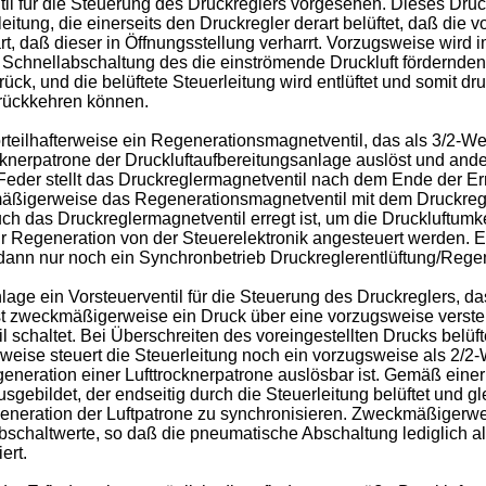
l für die Steuerung des Druckreglers vorgesehen. Dieses Druck
eitung, die einerseits den Druckregler derart belüftet, daß die v
t, daß dieser in Öffnungsstellung verharrt. Vorzugsweise wird
 Schnellabschaltung des die einströmende Druckluft fördernden L
k, und die belüftete Steuerleitung wird entlüftet und somit dr
urückkehren können.
teilhafterweise ein Regenerationsmagnetventil, das als 3/2-Weg
cknerpatrone der Druckluftaufbereitungsanlage auslöst und and
ne Feder stellt das Druckreglermagnetventil nach dem Ende der Er
kmäßigerweise das Regenerationsmagnetventil mit dem Druckregle
ch das Druckreglermagnetventil erregt ist, um die Druckluftum
 Regeneration von der Steuerelektronik angesteuert werden. Es
nn nur noch ein Synchronbetrieb Druckreglerentlüftung/Regene
ge ein Vorsteuerventil für die Steuerung des Druckreglers, da
st zweckmäßigerweise ein Druck über eine vorzugsweise verstel
 schaltet. Bei Überschreiten des voreingestellten Drucks belüf
sweise steuert die Steuerleitung noch ein vorzugsweise als 2/
generation einer Lufttrocknerpatrone auslösbar ist. Gemäß eine
gebildet, der endseitig durch die Steuerleitung belüftet und gl
eneration der Luftpatrone zu synchronisieren. Zweckmäßigerwei
 Abschaltwerte, so daß die pneumatische Abschaltung lediglich a
ert.