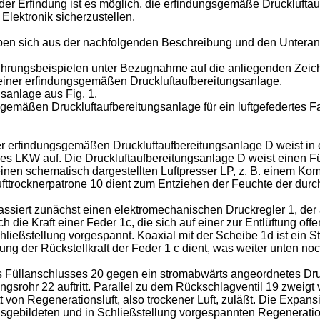
der Erfindung ist es möglich, die erfindungsgemäße Druckluftau
 Elektronik sicherzustellen.
eben sich aus der nachfolgenden Beschreibung und den Untera
hrungsbeispielen unter Bezugnahme auf die anliegenden Zeich
g einer erfindungsgemäßen Druckluftaufbereitungsanlage.
gsanlage aus Fig. 1.
gsgemäßen Druckluftaufbereitungsanlage für ein luftgefedertes F
iner erfindungsgemäßen Druckluftaufbereitungsanlage D weist 
 LKW auf. Die Druckluftaufbereitungsanlage D weist einen Füll
einen schematisch dargestellten Luftpresser LP, z. B. einem Kom
ufttrocknerpatrone 10 dient zum Entziehen der Feuchte der durch
passiert zunächst einen elektromechanischen Druckregler 1, der
rch die Kraft einer Feder 1c, die sich auf einer zur Entlüftung 
chließstellung vorgespannt. Koaxial mit der Scheibe 1d ist ein 
 der Rückstellkraft der Feder 1 c dient, was weiter unten noch
es Füllanschlusses 20 gegen ein stromabwärts angeordnetes Dru
ngsrohr 22 auftritt. Parallel zu dem Rückschlagventil 19 zwei
tt von Regenerationsluft, also trockener Luft, zuläßt. Die Expan
sgebildeten und in Schließstellung vorgespannten Regeneratio