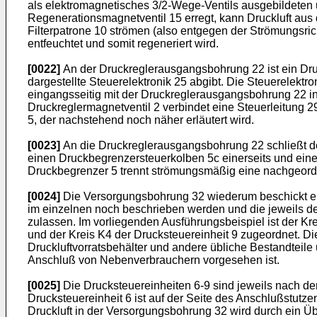
als elektromagnetisches 3/2-Wege-Ventils ausgebildeten
Regenerationsmagnetventil 15 erregt, kann Druckluft au
Filterpatrone 10 strömen (also entgegen der Strömungsric
entfeuchtet und somit regeneriert wird.
[0022]
An der Druckreglerausgangsbohrung 22 ist ein Dr
dargestellte Steuerelektronik 25 abgibt. Die Steuerelektr
eingangsseitig mit der Druckreglerausgangsbohrung 22 in 
Druckreglermagnetventil 2 verbindet eine Steuerleitung 2
5, der nachstehend noch näher erläutert wird.
[0023]
An die Druckreglerausgangsbohrung 22 schließt de
einen Druckbegrenzersteuerkolben 5c einerseits und einen
Druckbegrenzer 5 trennt strömungsmäßig eine nachgeor
[0024]
Die Versorgungsbohrung 32 wiederum beschickt ein 
im einzelnen noch beschrieben werden und die jeweils 
zulassen. Im vorliegenden Ausführungsbeispiel ist der Kre
und der Kreis K4 der Drucksteuereinheit 9 zugeordnet. Die
Druckluftvorratsbehälter und andere übliche Bestandteil
Anschluß von Nebenverbrauchern vorgesehen ist.
[0025]
Die Drucksteuereinheiten 6-9 sind jeweils nach dem
Drucksteuereinheit 6 ist auf der Seite des Anschlußstutz
Druckluft in der Versorgungsbohrung 32 wird durch ein Ü