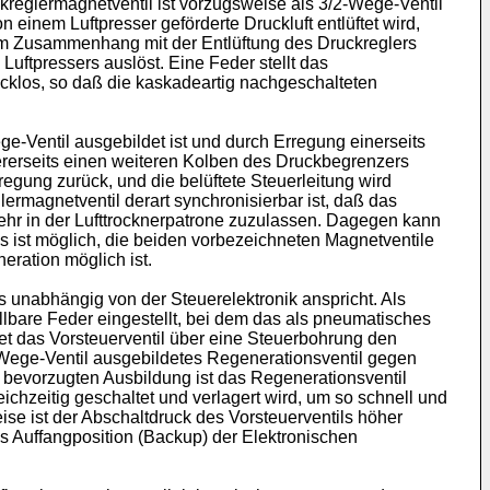
reglermagnetventil ist vorzugsweise als 3/2-Wege-Ventil
on einem Luftpresser geförderte Druckluft entlüftet wird,
 im Zusammenhang mit der Entlüftung des Druckreglers
uftpressers auslöst. Eine Feder stellt das
ucklos, so daß die kaskadeartig nachgeschalteten
e-Ventil ausgebildet ist und durch Erregung einerseits
ererseits einen weiteren Kolben des Druckbegrenzers
regung zurück, und die belüftete Steuerleitung wird
rmagnetventil derart synchronisierbar ist, daß das
kehr in der Lufttrocknerpatrone zuzulassen. Dagegen kann
 ist möglich, die beiden vorbezeichneten Magnetventile
ration möglich ist.
s unabhängig von der Steuerelektronik anspricht. Als
lbare Feder eingestellt, bei dem das als pneumatisches
tet das Vorsteuerventil über eine Steuerbohrung den
2-Wege-Ventil ausgebildetes Regenerationsventil gegen
r bevorzugten Ausbildung ist das Regenerationsventil
eichzeitig geschaltet und verlagert wird, um so schnell und
se ist der Abschaltdruck des Vorsteuerventils höher
ls Auffangposition (Backup) der Elektronischen