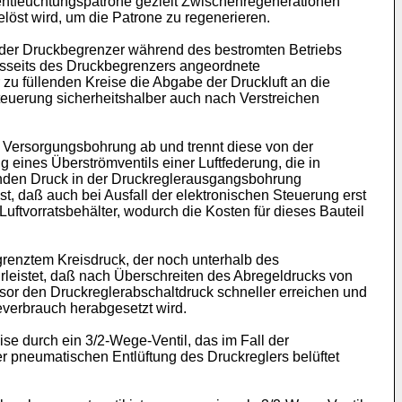
tentfeuchtungspatrone gezielt Zwischenregenerationen
löst wird, um die Patrone zu regenerieren.
 der Druckbegrenzer während des bestromten Betriebs
iesseits des Druckbegrenzers angeordnete
u füllenden Kreise die Abgabe der Druckluft an die
uerung sicherheitshalber auch nach Verstreichen
 Versorgungsbohrung ab und trennt diese von der
 eines Überströmventils einer Luftfederung, die in
enden Druck in der Druckreglerausgangsbohrung
t, daß auch bei Ausfall der elektronischen Steuerung erst
Luftvorratsbehälter, wodurch die Kosten für dieses Bauteil
grenztem Kreisdruck, der noch unterhalb des
rleistet, daß nach Überschreiten des Abregeldrucks von
ssor den Druckreglerabschaltdruck schneller erreichen und
verbrauch herabgesetzt wird.
se durch ein 3/2-Wege-Ventil, das im Fall der
er pneumatischen Entlüftung des Druckreglers belüftet