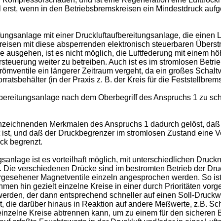
l erst, wenn in den Betriebsbremskreisen ein Mindestdruck aufg
ngsanlage mit einer Druckluftaufbereitungsanlage, die einen Lu
eisen mit diese absperrenden elektronisch steuerbaren Überst
usgehen, ist es nicht möglich, die Luftfederung mit einem höh
steuerung weiter zu betreiben. Auch ist es im stromlosen Betrie
trömventile ein längerer Zeitraum vergeht, da ein großes Schaltv
orratsbehälter (in der Praxis z. B. der Kreis für die Feststel
fbereitungsanlage nach dem Oberbegriff des Anspruchs 1 zu scha
zeichnenden Merkmalen des Anspruchs 1 dadurch gelöst, daß 
st, und daß der Druckbegrenzer im stromlosen Zustand eine V
ck begrenzt.
nlage ist es vorteilhaft möglich, mit unterschiedlichen Druckni
 Die verschiedenen Drücke sind im bestromten Betrieb der Dru
gesehener Magnetventile einzeln angesprochen werden. So ist 
n hin gezielt einzelne Kreise in einer durch Prioritäten vorge
erden, der dann entsprechend schneller auf einen Soll-Druckwer
t, die darüber hinaus in Reaktion auf andere Meßwerte, z.B. 
inzelne Kreise abtrennen kann, um zu einem für den sicheren 