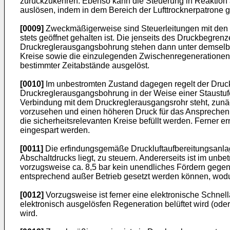
zurückzukehren. Ebenso kann die Steuerung in Reaktion a
auslösen, indem in dem Bereich der Lufttrocknerpatrone g
[0009]
Zweckmäßigerweise sind Steuerleitungen mit den 
stets geöffnet gehalten ist. Die jenseits des Druckbegr
Druckreglerausgangsbohrung stehen dann unter demselben 
Kreise sowie die einzulegenden Zwischenregenerationen
bestimmter Zeitabstände ausgelöst.
[0010]
Im unbestromten Zustand dagegen regelt der Druck
Druckreglerausgangsbohrung in der Weise einer Staustufe 
Verbindung mit dem Druckreglerausgangsrohr steht, zun
vorzusehen und einen höheren Druck für das Ansprechen de
die sicherheitsrelevanten Kreise befüllt werden. Ferner e
eingespart werden.
[0011]
Die erfindungsgemäße Druckluftaufbereitungsanlage
Abschaltdrucks liegt, zu steuern. Andererseits ist im u
vorzugsweise ca. 8,5 bar kein unendliches Fördern gegen 
entsprechend außer Betrieb gesetzt werden können, wod
[0012]
Vorzugsweise ist ferner eine elektronische Schnel
elektronisch ausgelösfen Regeneration belüftet wird (ode
wird.