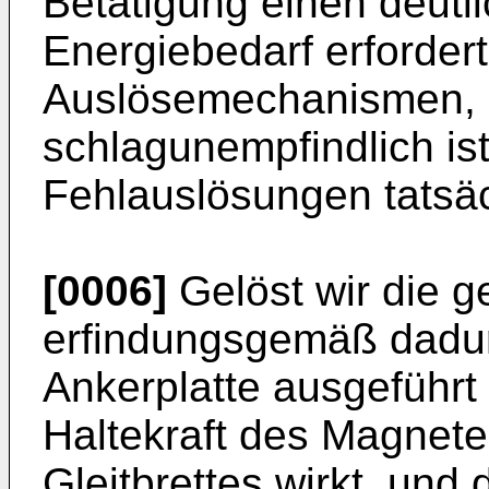
Betätigung einen deutl
Energiebedarf erfordert
Auslösemechanismen, 
schlagunempfindlich is
Fehlauslösungen tatsä
[0006]
Gelöst wir die g
erfindungsgemäß dadur
Ankerplatte ausgeführt 
Haltekraft des Magnete
Gleitbrettes wirkt, und