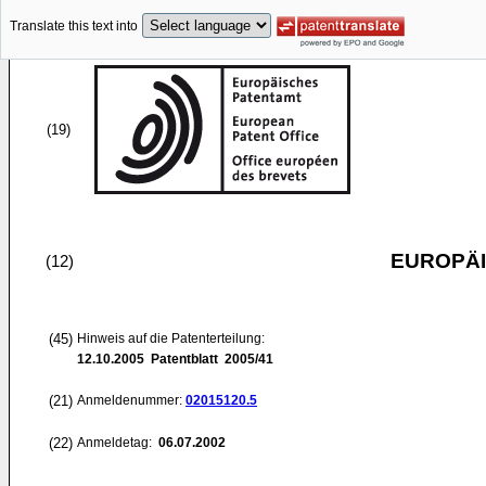
Translate this text into
(19)
EUROPÄI
(12)
(45)
Hinweis auf die Patenterteilung:
12.10.2005
Patentblatt 2005/41
(21)
Anmeldenummer:
02015120.5
(22)
Anmeldetag:
06.07.2002