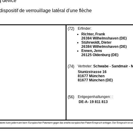
ng device
ispositif de verrouillage latéral d'une flèche
(72)
Erfinder:
Richter, Frank
26384 Wilhelmshaven (DE)
Stührwoldt, Dieter
26384 Wilhelmshaven (DE)
Ennen, Jens
26125 Oldenburg (DE)
(74)
Vertreter:
Schwabe - Sandmair - 
Stuntzstrasse 16
81677 München
81677 München (DE)
(56)
Entgegenhaltungen: :
DE-A- 19 811 813
s kann jedermann beim Europäischen Patentamt gegen das erteilte europäischen Patent Einspruch einlegen. Der Einspruch ist schriftli