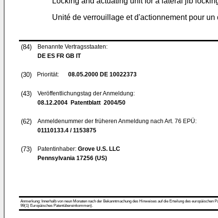
Locking and actuating unit for a lateral jib locki
Unité de verrouillage et d'actionnement pour un d
(84)
Benannte Vertragsstaaten:
DE ES FR GB IT
(30)
Priorität:
08.05.2000
DE 10022373
(43)
Veröffentlichungstag der Anmeldung:
08.12.2004
Patentblatt 2004/50
(62)
Anmeldenummer der früheren Anmeldung nach Art. 76 EPÜ:
01110133.4 / 1153875
(73)
Patentinhaber:
Grove U.S. LLC
Pennsylvania 17256 (US)
Anmerkung: Innerhalb von neun Monaten nach der Bekanntmachung des Hinweises auf die Erteilung des europäischen Patent
99(1) Europäisches Patentübereinkommen).