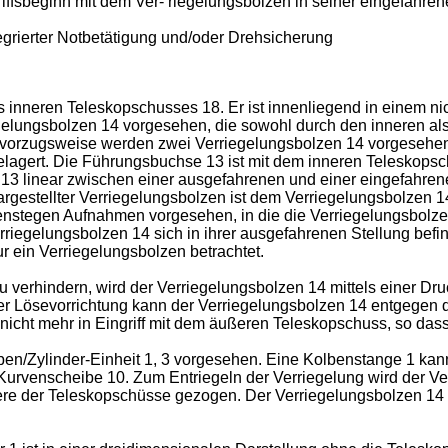
riffsbeginn mit dem Ver- riegelungsbolzen in seiner eingefahren
tegrierter Notbetätigung und/oder Drehsicherung
es inneren Teleskopschusses 18. Er ist innenliegend in einem n
elungsbolzen 14 vorgesehen, die sowohl durch den inneren al
t, vorzugsweise werden zwei Verriegelungsbolzen 14 vorgesehen
agert. Die Führungsbuchse 13 ist mit dem inneren Teleskopsch
3 linear zwischen einer ausgefahrenen und einer eingefahrene
argestellter Verriegelungsbolzen ist dem Verriegelungsbolzen
nstegen Aufnahmen vorgesehen, in die die Verriegelungsbolzen 
iegelungsbolzen 14 sich in ihrer ausgefahrenen Stellung befi
ur ein Verriegelungsbolzen betrachtet.
 verhindern, wird der Verriegelungsbolzen 14 mittels einer Dru
 einer Lösevorrichtung kann der Verriegelungsbolzen 14 entgegen
 nicht mehr in Eingriff mit dem äußeren Teleskopschuss, so dass
lben/Zylinder-Einheit 1, 3 vorgesehen. Eine Kolbenstange 1 kan
Kurvenscheibe 10. Zum Entriegeln der Verriegelung wird der Ve
nere der Teleskopschüsse gezogen. Der Verriegelungsbolzen 14 