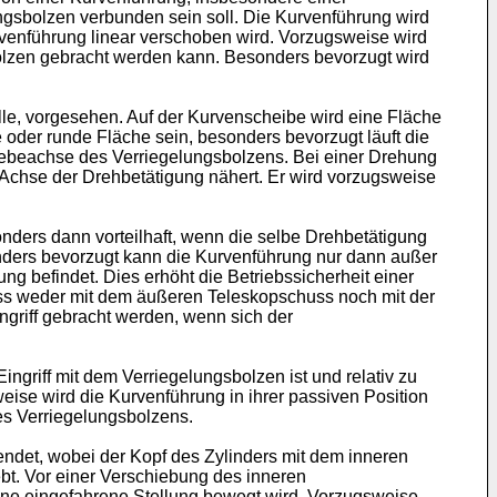
ngsbolzen verbunden sein soll. Die Kurvenführung wird
venführung linear verschoben wird. Vorzugsweise wird
bolzen gebracht werden kann. Besonders bevorzugt wird
olle, vorgesehen. Auf der Kurvenscheibe wird eine Fläche
oder runde Fläche sein, besonders bevorzugt läuft die
hiebeachse des Verriegelungsbolzens. Bei einer Drehung
 Achse der Drehbetätigung nähert. Er wird vorzugsweise
nders dann vorteilhaft, wenn die selbe Drehbetätigung
ders bevorzugt kann die Kurvenführung nur dann außer
g befindet. Dies erhöht die Betriebssicherheit einer
huss weder mit dem äußeren Teleskopschuss noch mit der
griff gebracht werden, wenn sich der
griff mit dem Verriegelungsbolzen ist und relativ zu
ise wird die Kurvenführung in ihrer passiven Position
es Verriegelungsbolzens.
ndet, wobei der Kopf des Zylinders mit dem inneren
bt. Vor einer Verschiebung des inneren
ine eingefahrene Stellung bewegt wird. Vorzugsweise