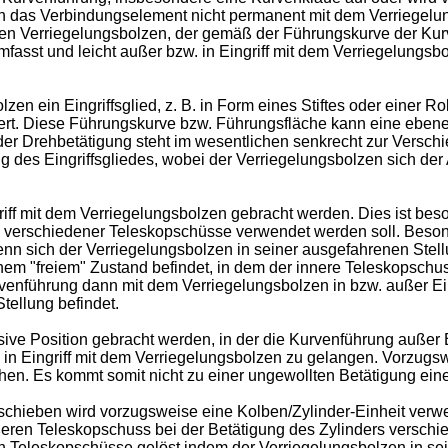
wenn das Verbindungselement nicht permanent mit dem Verriegelu
 den Verriegelungsbolzen, der gemäß der Führungskurve der Kur
fasst und leicht außer bzw. in Eingriff mit dem Verriegelungs
n ein Eingriffsglied, z. B. in Form eines Stiftes oder einer R
hert. Diese Führungskurve bzw. Führungsfläche kann eine ebene 
 der Drehbetätigung steht im wesentlichen senkrecht zur Versc
g des Eingriffsgliedes, wobei der Verriegelungsbolzen sich der
f mit dem Verriegelungsbolzen gebracht werden. Dies ist beso
n verschiedener Teleskopschüsse verwendet werden soll. Beson
nn sich der Verriegelungsbolzen in seiner ausgefahrenen Stellun
einem "freiem" Zustand befindet, in dem der innere Teleskopsc
enführung dann mit dem Verriegelungsbolzen in bzw. außer Ein
tellung befindet.
e Position gebracht werden, in der die Kurvenführung außer Ein
 Eingriff mit dem Verriegelungsbolzen zu gelangen. Vorzugswe
öhen. Es kommt somit nicht zu einer ungewollten Betätigung ein
schieben wird vorzugsweise eine Kolben/Zylinder-Einheit verwe
ßeren Teleskopschuss bei der Betätigung des Zylinders verschie
n Teleskopschüsse gelöst indem der Verriegelungsbolzen in se