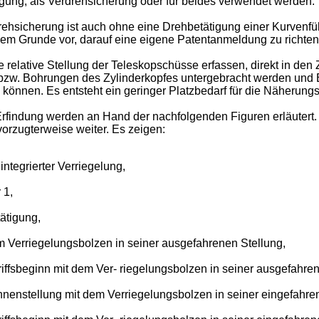
gung, als Verdrehsicherung oder für beides verwendet werden.
rehsicherung ist auch ohne eine Drehbetätigung einer Kurvenf
esem Grunde vor, darauf eine eigene Patentanmeldung zu richten
lative Stellung der Teleskopschüsse erfassen, direkt in den Zyl
zw. Bohrungen des Zylinderkopfes untergebracht werden und El
können. Es entsteht ein geringer Platzbedarf für die Näherungss
findung werden an Hand der nachfolgenden Figuren erläutert. D
orzugterweise weiter. Es zeigen:
ntegrierter Verriegelung,
 1,
tätigung,
em Verriegelungsbolzen in seiner ausgefahrenen Stellung,
riffsbeginn mit dem Ver- riegelungsbolzen in seiner ausgefahren
 Innenstellung mit dem Verriegelungsbolzen in seiner eingefahre