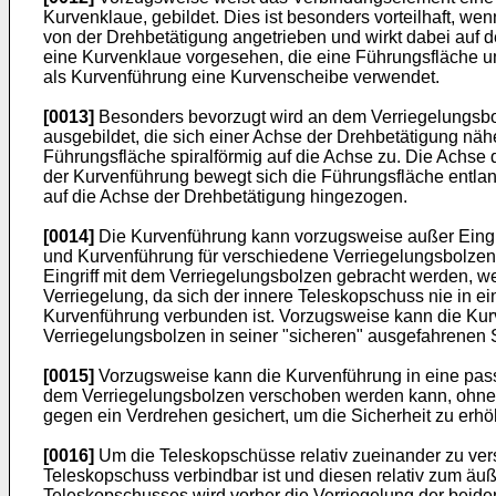
Kurvenklaue, gebildet. Dies ist besonders vorteilhaft, 
von der Drehbetätigung angetrieben und wirkt dabei auf
eine Kurvenklaue vorgesehen, die eine Führungsfläche um
als Kurvenführung eine Kurvenscheibe verwendet.
[0013]
Besonders bevorzugt wird an dem Verriegelungsbolze
ausgebildet, die sich einer Achse der Drehbetätigung nä
Führungsfläche spiralförmig auf die Achse zu. Die Achse
der Kurvenführung bewegt sich die Führungsfläche entlan
auf die Achse der Drehbetätigung hingezogen.
[0014]
Die Kurvenführung kann vorzugsweise außer Eingrif
und Kurvenführung für verschiedene Verriegelungsbolze
Eingriff mit dem Verriegelungsbolzen gebracht werden, we
Verriegelung, da sich der innere Teleskopschuss nie in 
Kurvenführung verbunden ist. Vorzugsweise kann die Kurv
Verriegelungsbolzen in seiner "sicheren" ausgefahrenen S
[0015]
Vorzugsweise kann die Kurvenführung in eine passiv
dem Verriegelungsbolzen verschoben werden kann, ohne in
gegen ein Verdrehen gesichert, um die Sicherheit zu erh
[0016]
Um die Teleskopschüsse relativ zueinander zu ver
Teleskopschuss verbindbar ist und diesen relativ zum äu
Teleskopschusses wird vorher die Verriegelung der beide