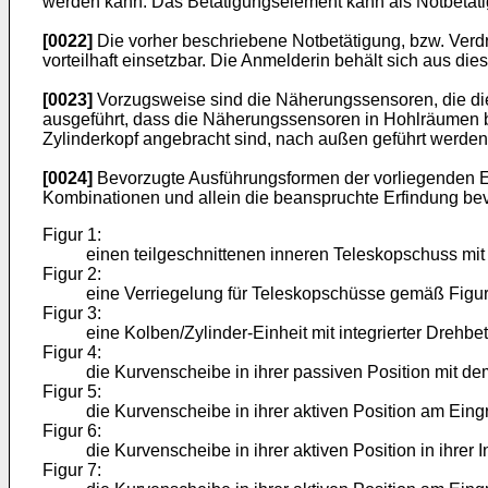
werden kann. Das Betätigungselement kann als Notbetäti
[0022]
Die vorher beschriebene Notbetätigung, bzw. Verd
vorteilhaft einsetzbar. Die Anmelderin behält sich aus di
[0023]
Vorzugsweise sind die Näherungssensoren, die die re
ausgeführt, dass die Näherungssensoren in Hohlräumen b
Zylinderkopf angebracht sind, nach außen geführt werden 
[0024]
Bevorzugte Ausführungsformen der vorliegenden Er
Kombinationen und allein die beanspruchte Erfindung bev
Figur 1:
einen teilgeschnittenen inneren Teleskopschuss mit i
Figur 2:
eine Verriegelung für Teleskopschüsse gemäß Figur
Figur 3:
eine Kolben/Zylinder-Einheit mit integrierter Drehbe
Figur 4:
die Kurvenscheibe in ihrer passiven Position mit d
Figur 5:
die Kurvenscheibe in ihrer aktiven Position am Eing
Figur 6:
die Kurvenscheibe in ihrer aktiven Position in ihrer
Figur 7: