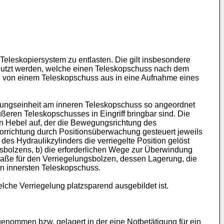
leskopiersystem zu entlasten. Die gilt insbesondere
nutzt werden, welche einen Teleskopschuss nach dem
ie von einem Teleskopschuss aus in eine Aufnahme eines
elungseinheit am inneren Teleskopschuss so angeordnet
eren Teleskopschusses in Eingriff bringbar sind. Die
en Hebel auf, der die Bewegungsrichtung des
Vorrichtung durch Positionsüberwachung gesteuert jeweils
des Hydraulikzylinders die verriegelte Position gelöst
gsbolzens, b) die erforderlichen Wege zur Überwindung
aße für den Verriegelungsbolzen, dessen Lagerung, die
n innersten Teleskopschuss.
lche Verriegelung platzsparend ausgebildet ist.
enommen bzw. gelagert in der eine Notbetätigung für ein