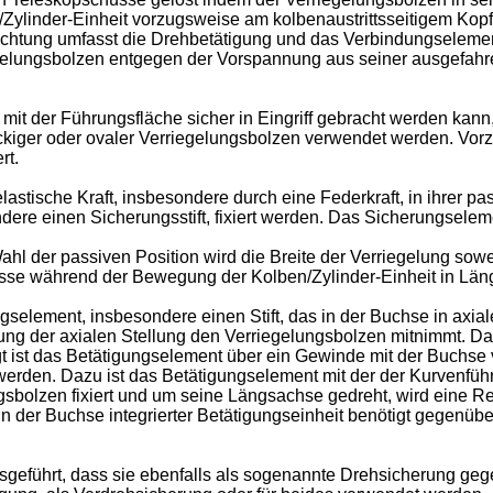
/Zylinder-Einheit vorzugsweise am kolbenaustrittsseitigem Kopf
chtung umfasst die Drehbetätigung und das Verbindungselemen
iegelungsbolzen entgegen der Vorspannung aus seiner ausgefahr
 mit der Führungsfläche sicher in Eingriff gebracht werden kan
eckiger oder ovaler Verriegelungsbolzen verwendet werden. Vor
rt.
stische Kraft, insbesondere durch eine Federkraft, in ihrer pa
dere einen Sicherungsstift, fixiert werden. Das Sicherungselem
hl der passiven Position wird die Breite der Verriegelung sowe
sse während der Bewegung der Kolben/Zylinder-Einheit in Län
gselement, insbesondere einen Stift, das in der Buchse in axia
ung der axialen Stellung den Verriegelungsbolzen mitnimmt. 
 ist das Betätigungselement über ein Gewinde mit der Buchse v
t werden. Dazu ist das Betätigungselement mit der der Kurvenf
sbolzen fixiert und um seine Längsachse gedreht, wird eine 
n der Buchse integrierter Betätigungseinheit benötigt gegenüb
sgeführt, dass sie ebenfalls als sogenannte Drehsicherung geg