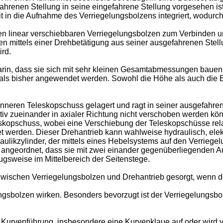
hrenen Stellung in seine eingefahrene Stellung vorgesehen ist
 in die Aufnahme des Verriegelungsbolzens integriert, wodurch e
en linear verschiebbaren Verriegelungsbolzen zum Verbinden 
 mittels einer Drehbetätigung aus seiner ausgefahrenen Stell
ird.
arin, dass sie sich mit sehr kleinen Gesamtabmessungen bauen 
als bisher angewendet werden. Sowohl die Höhe als auch die B
inneren Teleskopschuss gelagert und ragt in seiner ausgefahr
iv zueinander in axialer Richtung nicht verschoben werden könn
skopschuss, wobei eine Verschiebung der Teleskopschüsse relat
et werden. Dieser Drehantrieb kann wahlweise hydraulisch, elek
raulikzylinder, der mittels eines Hebelsystems auf den Verrieg
angeordnet, dass sie mit zwei einander gegenüberliegenden A
ugsweise im Mittelbereich der Seitenstege.
zwischen Verriegelungsbolzen und Drehantrieb gesorgt, wenn d
ngsbolzen wirken. Besonders bevorzugt ist der Verriegelungsb
urvenführung, insbesondere eine Kurvenklaue auf oder wird v