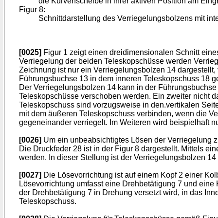
die Kurvenscheibe in ihrer aktiven Position am Eing
Figur 8:
Schnittdarstellung des Verriegelungsbolzens mit in
[0025]
Figur 1 zeigt einen dreidimensionalen Schnitt ein
Verriegelung der beiden Teleskopschüsse werden Verrieg
Zeichnung ist nur ein Verriegelungsbolzen 14 dargestell
Führungsbuchse 13 in dem inneren Teleskopschuss 18 gel
Der Verriegelungsbolzen 14 kann in der Führungsbuchse 1
Teleskopschüsse verschoben werden. Ein zweiter nicht d
Teleskopschuss sind vorzugsweise in den.vertikalen Seite
mit dem äußeren Teleskopschuss verbinden, wenn die Verr
gegeneinander verriegelt. Im Weiteren wird beispielhaft n
[0026]
Um ein unbeabsichtigtes Lösen der Verriegelung zu
Die Druckfeder 28 ist in der Figur 8 dargestellt. Mittels
werden. In dieser Stellung ist der Verriegelungsbolzen 14
[0027]
Die Lösevorrichtung ist auf einem Kopf 2 einer Ko
Lösevorrichtung umfasst eine Drehbetätigung 7 und eine 
der Drehbetätigung 7 in Drehung versetzt wird, in das In
Teleskopschuss.