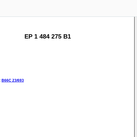
EP 1 484 275 B1
:
B66C
23/693