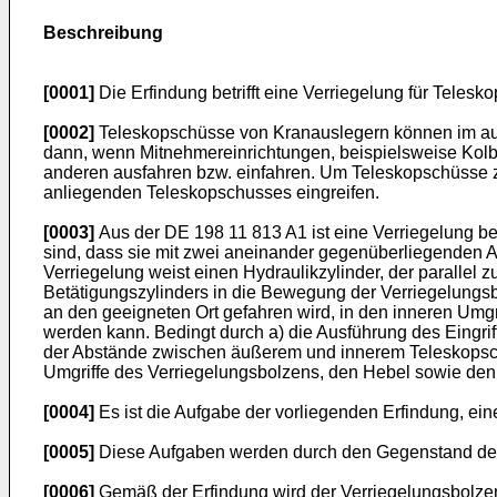
Beschreibung
[0001]
Die Erfindung betrifft eine Verriegelung für Tele
[0002]
Teleskopschüsse von Kranauslegern können im ausg
dann, wenn Mitnehmereinrichtungen, beispielsweise Kol
anderen ausfahren bzw. einfahren. Um Teleskopschüsse z
anliegenden Teleskopschusses eingreifen.
[0003]
Aus der DE 198 11 813 A1 ist eine Verriegelung be
sind, dass sie mit zwei aneinander gegenüberliegenden A
Verriegelung weist einen Hydraulikzylinder, der paralle
Betätigungszylinders in die Bewegung der Verriegelungsb
an den geeigneten Ort gefahren wird, in den inneren Umgri
werden kann. Bedingt durch a) die Ausführung des Eingri
der Abstände zwischen äußerem und innerem Teleskopschu
Umgriffe des Verriegelungsbolzens, den Hebel sowie den
[0004]
Es ist die Aufgabe der vorliegenden Erfindung, ein
[0005]
Diese Aufgaben werden durch den Gegenstand des
[0006]
Gemäß der Erfindung wird der Verriegelungsbolzen 