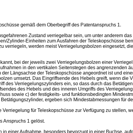
skopschüsse gemäß dem Oberbegriff des Patentanspruchs 1.
efahrenen Zustand verriegelbar sein, um unter anderem das Te
ben/Zylinder-Einheiten zum Ausfahren der Teleskopschüsse be
u verriegeln, werden meist Verriegelungsbolzen eingesetzt, d
kannt, bei der jeweils zwei Verriegelungsbolzen einer Verrieg
ufnahmen in den vertikalen Seitenstegen des angrenzenden äuß
l zu der Längsachse der Teleskopschüsse angeordnet ist und ein
olzen umsetzt. Das Eingriffsende des Hebels greift, wenn die 
ff des Verriegelungszylinders ein, so dass durch das Betätigen 
ffsendes des Hebels und des inneren Umgriffs des Verriegelun
ss sowie c) der festigkeits- und funktionsbedingten Mindestm
 Betätigungszylinder, ergeben sich Mindestabmessungen für de
e Verriegelung für Teleskopschüsse zur Verfügung zu stellen, we
 Anspruchs 1 gelöst.
in einer Aufnahme, besonders bevorzugt in einer Buchse, aufg