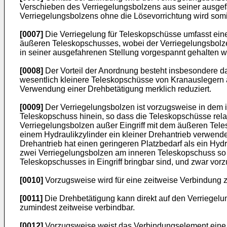
Verschieben des Verriegelungsbolzens aus seiner ausgefa
Verriegelungsbolzens ohne die Lösevorrichtung wird somit
[0007]
Die Verriegelung für Teleskopschüsse umfasst ein
äußeren Teleskopschusses, wobei der Verriegelungsbolzen
in seiner ausgefahrenen Stellung vorgespannt gehalten w
[0008]
Der Vorteil der Anordnung besteht insbesondere d
wesentlich kleinere Teleskopschüsse von Kranauslegern 
Verwendung einer Drehbetätigung merklich reduziert.
[0009]
Der Verriegelungsbolzen ist vorzugsweise in dem 
Teleskopschuss hinein, so dass die Teleskopschüsse relat
Verriegelungsbolzen außer Eingriff mit dem äußeren Tele
einem Hydraulikzylinder ein kleiner Drehantrieb verwend
Drehantrieb hat einen geringeren Platzbedarf als ein Hyd
zwei Verriegelungsbolzen am inneren Teleskopschuss so 
Teleskopschusses in Eingriff bringbar sind, und zwar vorz
[0010]
Vorzugsweise wird für eine zeitweise Verbindung 
[0011]
Die Drehbetätigung kann direkt auf den Verriegelu
zumindest zeitweise verbindbar.
[0012]
Vorzugsweise weist das Verbindungselement eine K