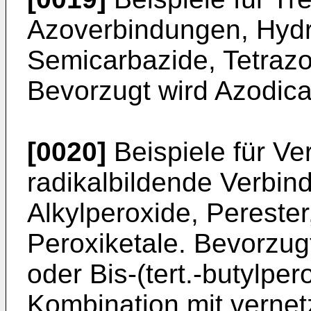
Azoverbindungen, Hydr
Semicarbazide, Tetraz
Bevorzugt wird Azodic
[0020]
Beispiele für Ve
radikalbildende Verbin
Alkylperoxide, Perester
Peroxiketale. Bevorzu
oder Bis-(tert.-butylpe
Kombination mit vernet