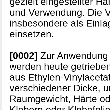
gezielt eingestellter H
und Verwendung. Die Ve
insbesondere als Einla
einsetzen.
[0002]
Zur Anwendung i
werden heute getrieben
aus Ethylen-Vinylaceta
verschiedener Dicke, u
Raumgewicht, Härte ode
Klebern oder Klebefoli