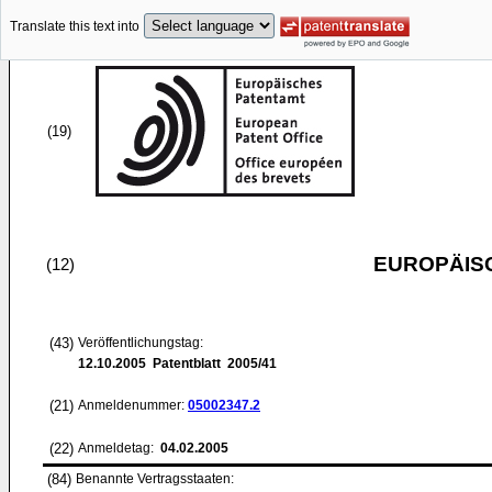
Translate this text into
(19)
EUROPÄIS
(12)
(43)
Veröffentlichungstag:
12.10.2005
Patentblatt 2005/41
(21)
Anmeldenummer:
05002347.2
(22)
Anmeldetag:
04.02.2005
(84)
Benannte Vertragsstaaten: