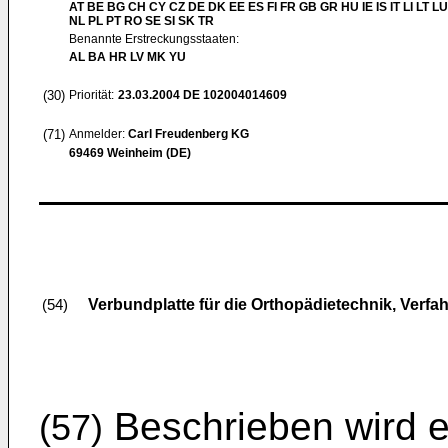
AT BE BG CH CY CZ DE DK EE ES FI FR GB GR HU IE IS IT LI LT L
NL PL PT RO SE SI SK TR
Benannte Erstreckungsstaaten:
AL BA HR LV MK YU
(30)
Priorität:
23.03.2004
DE 102004014609
(71)
Anmelder:
Carl Freudenberg KG
69469 Weinheim (DE)
Verbundplatte für die Orthopädietechnik, Verf
(54)
Beschrieben wird e
(57)