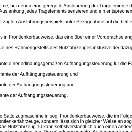
me, bei denen eine geregelte Ansteuerung der Tragelemente de
 Auslenkung jedes Tragelements sensieren und ein entsprechend
rzugten Ausführungsbeispiels unter Bezugnahme auf die beilie
s in Frontlenkerbauweise, das eine über einer Vorderachse an
ls eines Rahmengestells des Nutzfahrzeuges inklusive der daz
riante einer erfindungsgemäßen Aufhängungssteuerung für die F
ariante der Aufhängungssteuerung und
riante der Aufhängungssteuerung und
riante der Aufhängungssteuerung.
ne Sattelzugmaschine in sog. Frontlenkerbauweise, die im Folg
ntlenkerfahrzeuge, sondern lässt sich in gleicher Weise an so
 Das Nutzfahrzeug 10 kann selbstverständlich auch einen ander
ngsachsen aufweisen. Die erfindungsgemäße Aufhängung kann in 