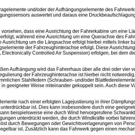
ragelemente und/oder der Aufhängungselemente des Fahrwerk
Neigungssensors auswertet und daraus eine Druckbeaufschlagun
 vorsehen, dass eine Ausrichtung der Fahrerkabine um eine Lä
erfolgt, während eine Ausrichtung um eine Querachse des Fah
 Ausrichtung um die Längsachse erfolgt hierbei mittels linker 
selemente der Fahrzeughinterachse erfolgt. Diese Ausrichtung
lectronically Controlled Air Suspension) erfolgen, bei dem d
äßen Aufhängung wird das Fahrerhaus über alle drei oder vier
lierung der Fahrzeughinterachse ist hierbei nicht notwendig. 
mlichen Stahlfedern (Schrauben- und/oder Blattfederelementen
 in geeigneter Weise miteinander gekoppelt sein. Auch diese 
lemente nach einer erfolgten Lagejustierung in ihrer Dämpfungs
nterdrückbar ist. Dies kann insbesondere durch eine geeignete
 kann beispielsweise eine durch Wind hervorgerufene Schwank
gen unterdrückt werden, die durch Windkräfte vorbei fahrend
öst durch Bewegungen oder Gewichtsverlagerungen von Persone
iegelbar ist. Zusätzlich kann das Fahrwerk gegen einen mechan