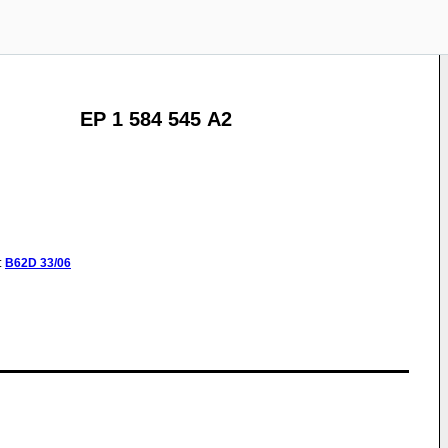
EP 1 584 545 A2
:
B62D
33/06