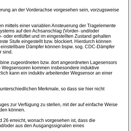
erung an der Vorderachse vorgesehen sein, vorzugsweise
 mittels einer variablen Ansteuerung der Tragelemente
Systems auf den Achsanschlag (Vorder- und/oder
oder entlüftet und im eingestellten Zustand gehalten
te Stufe eingestellt bzw. blockiert. Hierdurch können
ls einstellbare Dämpfer können bspw. sog. CDC-Dämpfer
 sind.
abine zugeordneten bzw. dort angeordneten Lagesensors
lche Wegsensoren kommen insbesondere induktive
lich kann ein induktiv arbeitender Wegsensor an einer
terschiedlichen Merkmale, so dass sie hier nicht
ges zur Verfügung zu stellen, mit der auf einfache Weise
rden können.
26 erreicht, wonach vorgesehen ist, dass die
d/oder aus den Ausgangssignalen eines