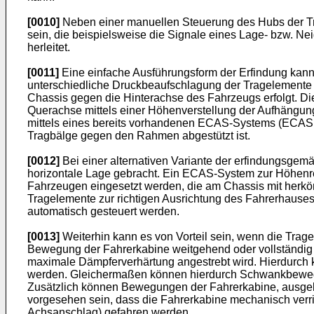
[0010]
Neben einer manuellen Steuerung des Hubs der T
sein, die beispielsweise die Signale eines Lage- bzw. 
herleitet.
[0011]
Eine einfache Ausführungsform der Erfindung kann
unterschiedliche Druckbeaufschlagung der Tragelemente 
Chassis gegen die Hinterachse des Fahrzeugs erfolgt. Die
Querachse mittels einer Höhenverstellung der Aufhängung
mittels eines bereits vorhandenen ECAS-Systems (ECAS, E
Tragbälge gegen den Rahmen abgestützt ist.
[0012]
Bei einer alternativen Variante der erfindungsgem
horizontale Lage gebracht. Ein ECAS-System zur Höhenregu
Fahrzeugen eingesetzt werden, die am Chassis mit herköm
Tragelemente zur richtigen Ausrichtung des Fahrerhauses
automatisch gesteuert werden.
[0013]
Weiterhin kann es von Vorteil sein, wenn die Trage
Bewegung der Fahrerkabine weitgehend oder vollständig u
maximale Dämpferverhärtung angestrebt wird. Hierdurch
werden. Gleichermaßen können hierdurch Schwankbewegun
Zusätzlich können Bewegungen der Fahrerkabine, ausgel
vorgesehen sein, dass die Fahrerkabine mechanisch verr
Achsanschlag) gefahren werden.