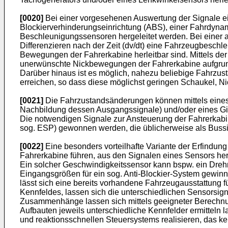
[0020]
Bei einer vorgesehenen Auswertung der Signale e
Blockierverhinderungseinrichtung (ABS), einer Fahrdyn
Beschleunigungssensoren hergeleitet werden. Bei einer a
Differenzieren nach der Zeit (dv/dt) eine Fahrzeugbeschl
Bewegungen der Fahrerkabine herleitbar sind. Mittels 
unerwünschte Nickbewegungen der Fahrerkabine aufgrun
Darüber hinaus ist es möglich, nahezu beliebige Fahrzu
erreichen, so dass diese möglichst geringen Schaukel, Ni
[0021]
Die Fahrzustandsänderungen können mittels eines 
Nachbildung dessen Ausgangssignale) und/oder eines Gie
Die notwendigen Signale zur Ansteuerung der Fahrerkabi
sog. ESP) gewonnen werden, die üblicherweise als Buss
[0022]
Eine besonders vorteilhafte Variante der Erfindu
Fahrerkabine führen, aus den Signalen eines Sensors her
Ein solcher Geschwindigkeitssensor kann bspw. ein Drehr
Eingangsgrößen für ein sog. Anti-Blockier-System gewinn
lässt sich eine bereits vorhandene Fahrzeugausstattung fü
Kennfeldes, lassen sich die unterschiedlichen Sensorsi
Zusammenhänge lassen sich mittels geeigneter Berechnun
Aufbauten jeweils unterschiedliche Kennfelder ermitteln l
und reaktionsschnellen Steuersystems realisieren, das k