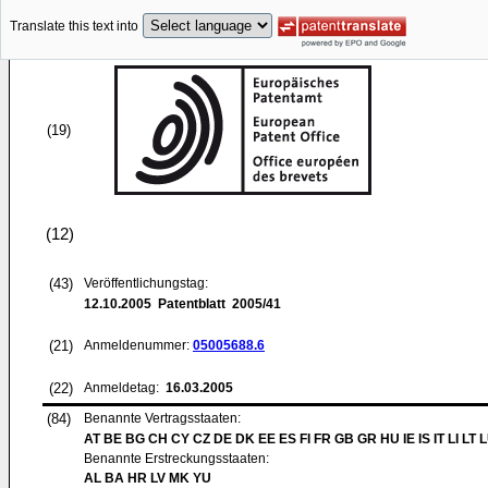
Translate this text into
(19)
(12)
(43)
Veröffentlichungstag:
12.10.2005
Patentblatt 2005/41
(21)
Anmeldenummer:
05005688.6
(22)
Anmeldetag:
16.03.2005
(84)
Benannte Vertragsstaaten:
AT BE BG CH CY CZ DE DK EE ES FI FR GB GR HU IE IS IT LI LT 
Benannte Erstreckungsstaaten:
AL BA HR LV MK YU