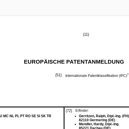
(11)
EUROPÄISCHE PATENTANMELDUNG
(51)
7
Internationale Patentklassifikation (IPC)
(72)
Erfinder:
LU MC NL PL PT RO SE SI SK TR
Gerritzen, Ralph, Dipl.-Ing. (FH)
82110 Germering (DE)
Mendler, Hardy, Dipl.-Ing.
85221 Dachau (DE)