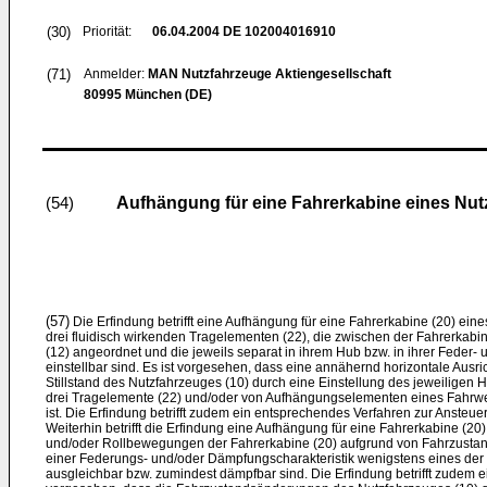
(30)
Priorität:
06.04.2004
DE 102004016910
(71)
Anmelder:
MAN Nutzfahrzeuge Aktiengesellschaft
80995 München (DE)
Aufhängung für eine Fahrerkabine eines Nut
(54)
(57)
Die Erfindung betrifft eine Aufhängung für eine Fahrerkabine (20) ein
drei fluidisch wirkenden Tragelementen (22), die zwischen der Fahrerkab
(12) angeordnet und die jeweils separat in ihrem Hub bzw. in ihrer Feder-
einstellbar sind. Es ist vorgesehen, dass eine annähernd horizontale Ausr
Stillstand des Nutzfahrzeuges (10) durch eine Einstellung des jeweiligen
drei Tragelemente (22) und/oder von Aufhängungselementen eines Fahrwer
ist. Die Erfindung betrifft zudem ein entsprechendes Verfahren zur Ansteu
Weiterhin betrifft die Erfindung eine Aufhängung für eine Fahrerkabine (20
und/oder Rollbewegungen der Fahrerkabine (20) aufgrund von Fahrzustand
einer Federungs- und/oder Dämpfungscharakteristik wenigstens eines der
ausgleichbar bzw. zumindest dämpfbar sind. Die Erfindung betrifft zudem e