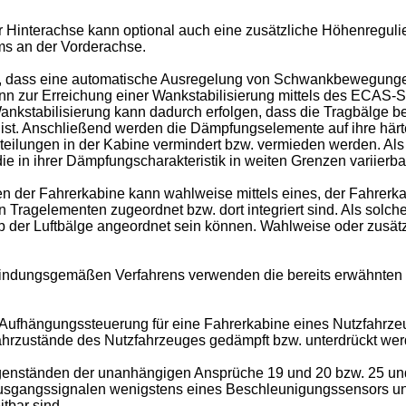
 Hinterachse kann optional auch eine zusätzliche Höhenreguli
ms an der Vorderachse.
or, dass eine automatische Ausregelung von Schwankbewegungen
nn zur Erreichung einer Wankstabilisierung mittels des ECAS-
kstabilisierung kann dadurch erfolgen, dass die Tragbälge be- 
 ist. Anschließend werden die Dämpfungselemente auf ihre härtes
teilungen in der Kabine vermindert bzw. vermieden werden. A
 in ihrer Dämpfungscharakteristik in weiten Grenzen variierbar
 der Fahrerkabine kann wahlweise mittels eines, der Fahrerk
en Tragelementen zugeordnet bzw. dort integriert sind. Als so
b der Luftbälge angeordnet sein können. Wahlweise oder zusätz
indungsgemäßen Verfahrens verwenden die bereits erwähnten un
e Aufhängungssteuerung für eine Fahrerkabine eines Nutzfahrzeu
ahrzustände des Nutzfahrzeuges gedämpft bzw. unterdrückt we
egenständen der unanhängigen Ansprüche 19 und 20 bzw. 25 und 
sgangssignalen wenigstens eines Beschleunigungssensors un
tbar sind.