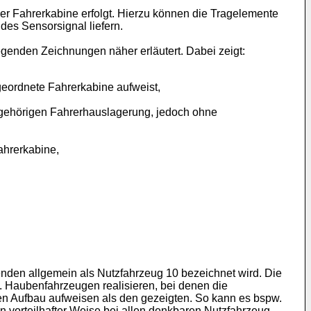
r Fahrerkabine erfolgt. Hierzu können die Tragelemente
es Sensorsignal liefern.
genden Zeichnungen näher erläutert. Dabei zeigt:
geordnete Fahrerkabine aufweist,
ugehörigen Fahrerhauslagerung, jedoch ohne
ahrerkabine,
enden allgemein als Nutzfahrzeug 10 bezeichnet wird. Die
g. Haubenfahrzeugen realisieren, bei denen die
en Aufbau aufweisen als den gezeigten. So kann es bspw.
vorteilhafter Weise bei allen denkbaren Nutzfahrzeug-