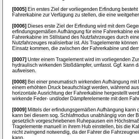
[0005]
Ein erstes Ziel der vorliegenden Erfindung besteh
Fahrerkabine zur Verfügung zu stellen, die eine weitgehe
[0006]
Dieses erste Ziel der Erfindung wird mit dem Geg
erfindungsgemäßen Aufhängung für eine Fahrerkabine ein
Fahrerkabine im Stillstand des Nutzfahrzeuges durch ei
Nutzfahrzeuges realisierbar ist. Als Tragelemente könn
Einsatz kommen, die zwischen der Fahrerkabine und dem
[0007]
Unter einem Tragelement wird im vorliegenden Zus
hydraulisch wirkenden Stoßdämpfer, umfasst. Ggf. kann 
aufweisen.
[0008]
Bei einer pneumatisch wirkenden Aufhängung mit F
einem erhöhten Druck beaufschlagt werden, während aus 
horizontale Ausrichtung der Fahrerkabine hergestellt wer
wirkende Feder- und/oder Dämpferelemente mit dem Fah
[0009]
Mittels der erfindungsgemäßen Aufhängung kann de
kann bei diesem sog. Schlafmodus unabhängig von der Bo
gesetzlich vorgeschriebenen Ruhepausen ein Höchstmaß a
Tragelemente manuell in ihrem Hub einstellen, bis die Kab
nicht zwingend notwendig, da der Fahrer die Fahrzeugne
kann.