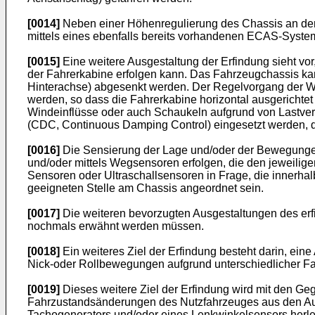
[0014]
Neben einer Höhenregulierung des Chassis an der
mittels eines ebenfalls bereits vorhandenen ECAS-Syste
[0015]
Eine weitere Ausgestaltung der Erfindung sieht v
der Fahrerkabine erfolgen kann. Das Fahrzeugchassis ka
Hinterachse) abgesenkt werden. Der Regelvorgang der Wan
werden, so dass die Fahrerkabine horizontal ausgerichtet
Windeinflüsse oder auch Schaukeln aufgrund von Lastver
(CDC, Continuous Damping Control) eingesetzt werden, die
[0016]
Die Sensierung der Lage und/oder der Bewegungen
und/oder mittels Wegsensoren erfolgen, die den jeweilig
Sensoren oder Ultraschallsensoren in Frage, die innerhal
geeigneten Stelle am Chassis angeordnet sein.
[0017]
Die weiteren bevorzugten Ausgestaltungen des erf
nochmals erwähnt werden müssen.
[0018]
Ein weiteres Ziel der Erfindung besteht darin, ein
Nick-oder Rollbewegungen aufgrund unterschiedlicher F
[0019]
Dieses weitere Ziel der Erfindung wird mit den G
Fahrzustandsänderungen des Nutzfahrzeuges aus den Au
Tachogenerators und/oder eines Lenkwinkelsensors herlei