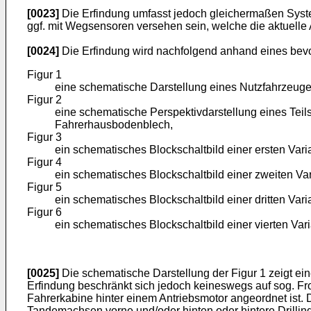
[0023]
Die Erfindung umfasst jedoch gleichermaßen Syste
ggf. mit Wegsensoren versehen sein, welche die aktuelle
[0024]
Die Erfindung wird nachfolgend anhand eines bevo
Figur 1
eine schematische Darstellung eines Nutzfahrzeuge
Figur 2
eine schematische Perspektivdarstellung eines Tei
Fahrerhausbodenblech,
Figur 3
ein schematisches Blockschaltbild einer ersten Va
Figur 4
ein schematisches Blockschaltbild einer zweiten V
Figur 5
ein schematisches Blockschaltbild einer dritten Va
Figur 6
ein schematisches Blockschaltbild einer vierten Va
[0025]
Die schematische Darstellung der Figur 1 zeigt ei
Erfindung beschränkt sich jedoch keineswegs auf sog. Fro
Fahrerkabine hinter einem Antriebsmotor angeordnet ist.
Tandemachsen vorne und/oder hinten oder hintere Drilli