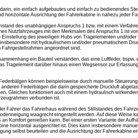
t darin, ein einfach aufgebautes und einfach zu bedienendes St
nd horizontale Ausrichtung der Fahrerkabine in nahezu jeder Fah
enstand des unabhängigen Anspruchs 1 bzw. mit einem Verfahre
es Nutzfahrzeuges mit den Merkmalen des Anspruchs 1 ist vor
ne Einstellung des jeweiligen Hubs von Tragelementen und/od
en insbesondere mit hydraulischem und/oder pneumatischem Dr
 Fahrgestellrahmen angeordnet sind.
ammenhang ein Bauteil verstanden, das eine Luftfeder, bspw. 
das Tragelement darüber hinaus einen Wegsensor zur Erfassung
ederbälgen können beispielsweise durch manuelle Steuerung s
anderen Federbälgen die darin gespeicherte Druckluft abgelas
den. Gleiches funktioniert auch mit einem hydraulisch wirkend
rzeugrahmen verbunden ist.
r Fahrer das Fahrerhaus während des Stillstandes des Fahrze
denneigung waagrecht eingestellt werden. Auf diese Weise kan
n Komfort genießen kann. Bei einer ersten Variante der Aufh
ine horizontal ausgerichtet ist. Dies kann insbesondere manuel
igung selbst beurteilen und die Ausrichtung der Fahrerkabin