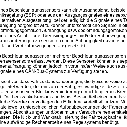
ines Beschleunigungssensors kann ein Ausgangsignal beispiel
amikregelung (ESP) oder aus den Ausgangssignalen eines sepa
lternativen Ausgestaltung, bei der lediglich die Signale eine
eunigung hergeleitet wird, können unterschiedliche Signale in
der erfindungsgemäßen Aufhängung bzw. des erfindungsgemäße
d eines Anfahr- oder Bremsvorganges und/oder Rollbewegunge
standsänderungen zu sensieren und in Abhängigkeit davon eine
ck- und Vertikalbewegungen ausgesetzt ist.
Beschleunigungssensor, mehrerer Beschleunigungssensoren (al
rratensensors erfasst werden. Diese Sensoren können als sep
nenaufhängung können jedoch in vorteilhafter Weise auch aus
ignale eines CAN-Bus-Systems zur Verfügung stehen.
ng sieht vor, dass Fahrzustandsänderungen, die typischerweise
geleitet werden, der ein von der Fahrgeschwindigkeit bzw. ein
atensensor einer Blockierverhinderungseinrichtung eines Brem
t. Der Lenkwinkelsensor kann bspw. Bestandteil einer bereits
r die Zwecke der vorliegenden Erfindung vorteilhaft nutzen. Mit
gnale jeweils unterschiedlichen Aufbaubewegungen der Fahrerk
gen, Abschätzungen und/oder mittels Versuchsreihen ermitteln,
assen. Die Nick- und Wankstabilisierung der Fahrzeugkabine läss
eine aufwändige Rechenarbeit eines Regelsystems benötigt.