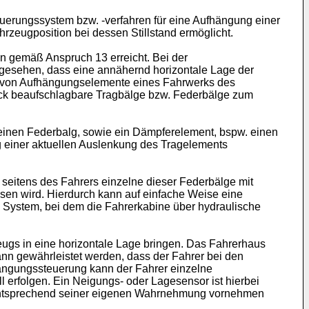
euerungssystem bzw. -verfahren für eine Aufhängung einer
rzeugposition bei dessen Stillstand ermöglicht.
n gemäß Anspruch 13 erreicht. Bei der
gesehen, dass eine annähernd horizontale Lage der
er von Aufhängungselemente eines Fahrwerks des
uck beaufschlagbare Tragbälge bzw. Federbälge zum
einen Federbalg, sowie ein Dämpferelement, bspw. einen
 einer aktuellen Auslenkung des Tragelements
eitens des Fahrers einzelne dieser Federbälge mit
sen wird. Hierdurch kann auf einfache Weise eine
en System, bei dem die Fahrerkabine über hydraulische
ugs in eine horizontale Lage bringen. Das Fahrerhaus
n gewährleistet werden, dass der Fahrer bei den
ängungssteuerung kann der Fahrer einzelne
l erfolgen. Ein Neigungs- oder Lagesensor ist hierbei
e entsprechend seiner eigenen Wahrnehmung vornehmen