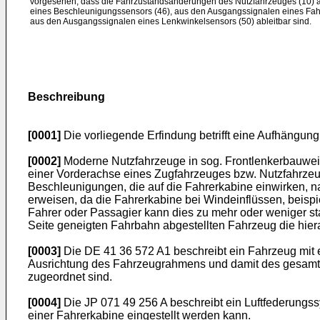
vorgesehen, dass die Fahrzustandsänderungen des Nutzfahrzeuges (10) 
eines Beschleunigungssensors (46), aus den Ausgangssignalen eines Fah
aus den Ausgangssignalen eines Lenkwinkelsensors (50) ableitbar sind.
Beschreibung
[0001]
Die vorliegende Erfindung betrifft eine Aufhängun
[0002]
Moderne Nutzfahrzeuge in sog. Frontlenkerbauwei
einer Vorderachse eines Zugfahrzeuges bzw. Nutzfahrzeug
Beschleunigungen, die auf die Fahrerkabine einwirken, na
erweisen, da die Fahrerkabine bei Windeinflüssen, beis
Fahrer oder Passagier kann dies zu mehr oder weniger st
Seite geneigten Fahrbahn abgestellten Fahrzeug die hier
[0003]
Die DE 41 36 572 A1 beschreibt ein Fahrzeug mit ei
Ausrichtung des Fahrzeugrahmens und damit des gesamte
zugeordnet sind.
[0004]
Die JP 071 49 256 A beschreibt ein Luftfederungss
einer Fahrerkabine eingestellt werden kann.