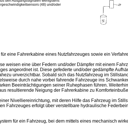
aus den Ausgangssignalen wenigstens
rgeschwindigkeitsensors (48) und/oder
g für eine Fahrerkabine eines Nutzfahrzeuges sowie ein Verfahr
se weisen eine über Federn und/oder Dämpfer mit einem Fahr
es angeordnet ist. Diese gefederte und/oder gedämpfte Aufhäng
hezu unverzichtbar. Sobald sich das Nutzfahrzeug im Stillstand
pielsweise durch nahe vorbei fahrende Fahrzeuge ins Schwanke
arken Beeinträchtigungen seiner Ruhephasen führen. Weiterhin 
aus resultierende Neigung der Fahrerkabine zu Komforteinbuße
ner Nivelliereinrichtung, mit deren Hilfe das Fahrzeug im Still
n Fahrzeuges erfolgt über verstellbare hydraulische Federb
ystem für ein Fahrzeug, bei dem mittels eines mechanisch wir