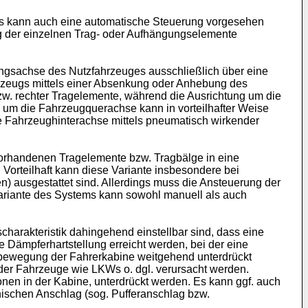
s kann auch eine automatische Steuerung vorgesehen
g der einzelnen Trag- oder Aufhängungselemente
ngsachse des Nutzfahrzeuges ausschließlich über eine
rzeugs mittels einer Absenkung oder Anhebung des
bzw. rechter Tragelemente, während die Ausrichtung um die
 um die Fahrzeugquerachse kann in vorteilhafter Weise
ie Fahrzeughinterachse mittels pneumatisch wirkender
 vorhandenen Tragelemente bzw. Tragbälge in eine
Vorteilhaft kann diese Variante insbesondere bei
) ausgestattet sind. Allerdings muss die Ansteuerung der
Variante des Systems kann sowohl manuell als auch
charakteristik dahingehend einstellbar sind, dass eine
 Dämpferhartstellung erreicht werden, bei der eine
bewegung der Fahrerkabine weitgehend unterdrückt
er Fahrzeuge wie LKWs o. dgl. verursacht werden.
n in der Kabine, unterdrückt werden. Es kann ggf. auch
ischen Anschlag (sog. Pufferanschlag bzw.