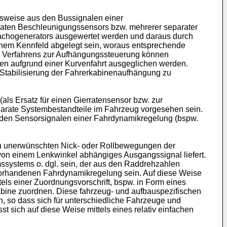
sweise aus den Bussignalen einer
raten Beschleunigungssensors bzw. mehrerer separater
s Tachogenerators ausgewertet werden und daraus durch
 einem Kennfeld abgelegt sein, woraus entsprechende
n Verfahrens zur Aufhängungssteuerung können
n aufgrund einer Kurvenfahrt ausgeglichen werden.
 Stabilisierung der Fahrerkabinenaufhängung zu
s Ersatz für einen Gierratensensor bzw. zur
arate Systembestandteile im Fahrzeug vorgesehen sein.
 den Sensorsignalen einer Fahrdynamikregelung (bspw.
 zu unerwünschten Nick- oder Rollbewegungen der
 von einem Lenkwinkel abhängiges Ausgangssignal liefert.
ssystems o. dgl. sein, der aus den Raddrehzahlen
 vorhandenen Fahrdynamikregelung sein. Auf diese Weise
tels einer Zuordnungsvorschrift, bspw. in Form eines
abine zuordnen. Diese fahrzeug- und aufbauspezifischen
 so dass sich für unterschiedliche Fahrzeuge und
t sich auf diese Weise mittels eines relativ einfachen