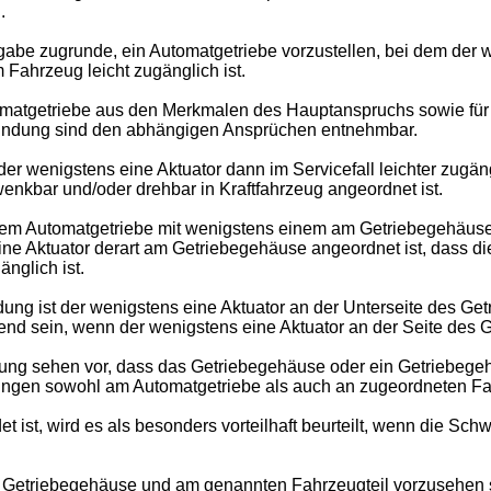
.
gabe zugrunde, ein Automatgetriebe vorzustellen, bei dem der 
Fahrzeug leicht zugänglich ist.
utomatgetriebe aus den Merkmalen des Hauptanspruchs sowie f
rfindung sind den abhängigen Ansprüchen entnehmbar.
er wenigstens eine Aktuator dann im Servicefall leichter zugäng
nkbar und/oder drehbar in Kraftfahrzeug angeordnet ist.
em Automatgetriebe mit wenigstens einem am Getriebegehäuse 
eine Aktuator derart am Getriebegehäuse angeordnet ist, dass
nglich ist.
ng ist der wenigstens eine Aktuator an der Unterseite des Ge
d sein, wenn der wenigstens eine Aktuator an der Seite des Ge
ung sehen vor, dass das Getriebegehäuse oder ein Getriebeg
htungen sowohl am Automatgetriebe als auch an zugeordneten Fa
 ist, wird es als besonders vorteilhaft beurteilt, wenn die S
 Getriebegehäuse und am genannten Fahrzeugteil vorzusehen 