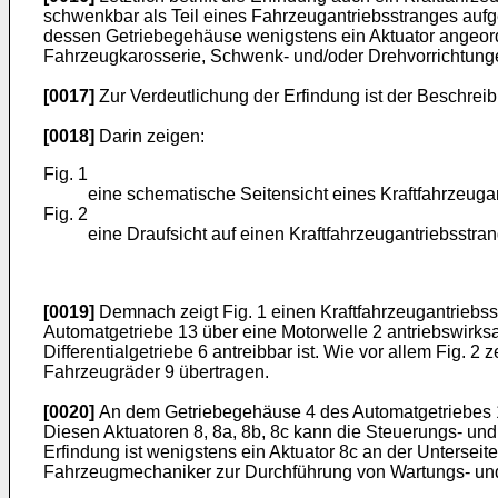
schwenkbar als Teil eines Fahrzeugantriebsstranges aufg
dessen Getriebegehäuse wenigstens ein Aktuator angeord
Fahrzeugkarosserie, Schwenk- und/oder Drehvorrichtungen
[0017]
Zur Verdeutlichung der Erfindung ist der Beschreib
[0018]
Darin zeigen:
Fig. 1
eine schematische Seitensicht eines Kraftfahrzeug
Fig. 2
eine Draufsicht auf einen Kraftfahrzeugantriebsstr
[0019]
Demnach zeigt Fig. 1 einen Kraftfahrzeugantriebsst
Automatgetriebe 13 über eine Motorwelle 2 antriebswirksam
Differentialgetriebe 6 antreibbar ist. Wie vor allem Fig. 2
Fahrzeugräder 9 übertragen.
[0020]
An dem Getriebegehäuse 4 des Automatgetriebes 13 
Diesen Aktuatoren 8, 8a, 8b, 8c kann die Steuerungs- un
Erfindung ist wenigstens ein Aktuator 8c an der Untersei
Fahrzeugmechaniker zur Durchführung von Wartungs- und/o