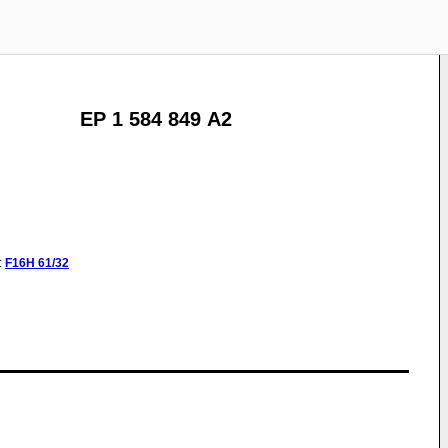
EP 1 584 849 A2
:
F16H
61/32