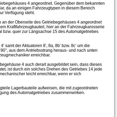
 Getriebegehäuses 4 angeordnet. Gegenüber dem bekannten
dar, da an einigen Fahrzeugtypen in diesem Bereich
ur Verfügung steht.
lich an der Oberseite des Getriebegehäuses 4 angeordnet
nem Kraftfahrzeugbauteil, hier an der Fahrzeugkarosserie
al bzw. quer zur Längsachse 15 des Automatgetriebes
' samt der Aktuatoren 8', 8a, 8b' bzw. 8c' um die
90°, aus dem Antriebsstrang heraus- und nach unten
zeugmechaniker erreichbar.
begehäuse 4 auch derart ausgebildet sein, dass dieses
et, ist durch ein solches Drehen des Getriebes 14 jede
echanischer leicht erreichbar, wenn er sich
teile Lagerbauteile aufweisen, die mit zugeordneten
wegung des Automatgetriebes zusammenwirken.