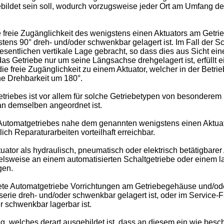
ildet sein soll, wodurch vorzugsweise jeder Ort am Umfang d
 freie Zugänglichkeit des wenigstens einen Aktuators am Getr
ens 90° dreh- und/oder schwenkbar gelagert ist. Im Fall der S
wesentlichen vertikale Lage gebracht, so dass dies aus Sicht 
 das Getriebe nur um seine Längsachse drehgelagert ist, erfüllt 
e freie Zugänglichkeit zu einem Aktuator, welcher in der Betri
ne Drehbarkeit um 180°.
ebes ist vor allem für solche Getriebetypen von besonderem I
n demselben angeordnet ist.
Automatgetriebes nahe dem genannten wenigstens einen Aktuato
ch Reparaturarbeiten vorteilhaft erreichbar.
ator als hydraulisch, pneumatisch oder elektrisch betätigbarer
pielsweise an einem automatisierten Schaltgetriebe oder einem 
gen.
ete Automatgetriebe Vorrichtungen am Getriebegehäuse und/od
ie dreh- und/oder schwenkbar gelagert ist, oder im Service-Fal
r schwenkbar lagerbar ist.
zeug, welches derart ausgebildet ist, dass an diesem ein wie be