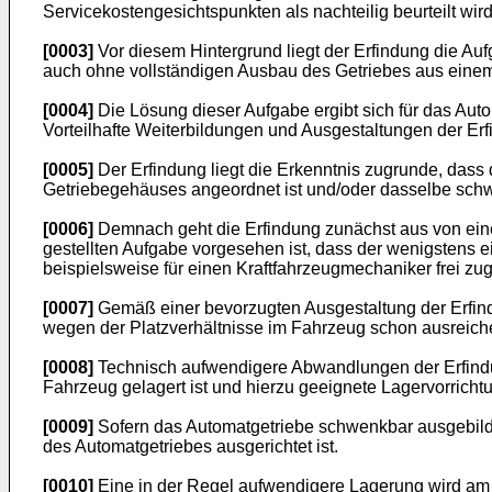
Servicekostengesichtspunkten als nachteilig beurteilt wird
[0003]
Vor diesem Hintergrund liegt der Erfindung die Auf
auch ohne vollständigen Ausbau des Getriebes aus einem 
[0004]
Die Lösung dieser Aufgabe ergibt sich für das A
Vorteilhafte Weiterbildungen und Ausgestaltungen der E
[0005]
Der Erfindung liegt die Erkenntnis zugrunde, dass d
Getriebegehäuses angeordnet ist und/oder dasselbe schwe
[0006]
Demnach geht die Erfindung zunächst aus von ein
gestellten Aufgabe vorgesehen ist, dass der wenigstens 
beispielsweise für einen Kraftfahrzeugmechaniker frei zugä
[0007]
Gemäß einer bevorzugten Ausgestaltung der Erfindu
wegen der Platzverhältnisse im Fahrzeug schon ausreichen
[0008]
Technisch aufwendigere Abwandlungen der Erfind
Fahrzeug gelagert ist und hierzu geeignete Lagervorric
[0009]
Sofern das Automatgetriebe schwenkbar ausgebildet
des Automatgetriebes ausgerichtet ist.
[0010]
Eine in der Regel aufwendigere Lagerung wird am