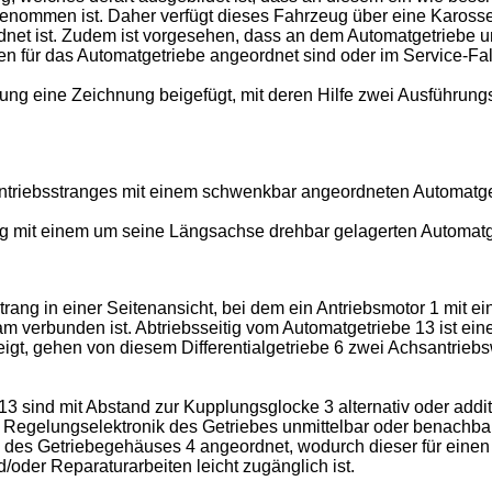
enommen ist. Daher verfügt dieses Fahrzeug über eine Karosse
net ist. Zudem ist vorgesehen, dass an dem Automatgetriebe u
 für das Automatgetriebe angeordnet sind oder im Service-Fal
ung eine Zeichnung beigefügt, mit deren Hilfe zwei Ausführungs
antriebsstranges mit einem schwenkbar angeordneten Automatg
ang mit einem um seine Längsachse drehbar gelagerten Automatg
rang in einer Seitenansicht, bei dem ein Antriebsmotor 1 mit e
 verbunden ist. Abtriebsseitig vom Automatgetriebe 13 ist eine
 zeigt, gehen von diesem Differentialgetriebe 6 zwei Achsantrieb
sind mit Abstand zur Kupplungsglocke 3 alternativ oder additi
d Regelungselektronik des Getriebes unmittelbar oder benachbar
te des Getriebegehäuses 4 angeordnet, wodurch dieser für eine
der Reparaturarbeiten leicht zugänglich ist.