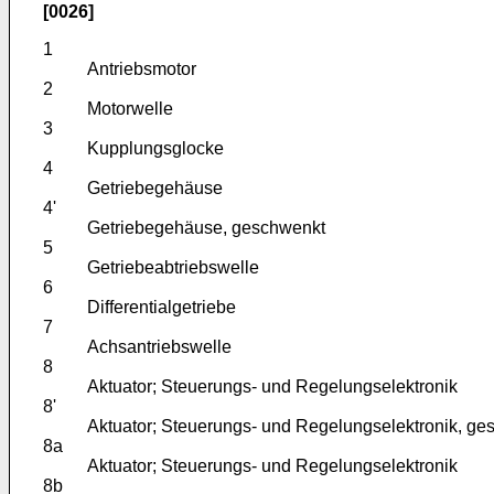
[0026]
1
Antriebsmotor
2
Motorwelle
3
Kupplungsglocke
4
Getriebegehäuse
4'
Getriebegehäuse, geschwenkt
5
Getriebeabtriebswelle
6
Differentialgetriebe
7
Achsantriebswelle
8
Aktuator; Steuerungs- und Regelungselektronik
8'
Aktuator; Steuerungs- und Regelungselektronik, ge
8a
Aktuator; Steuerungs- und Regelungselektronik
8b