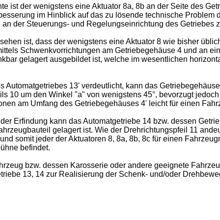
nte ist der wenigstens eine Aktuator 8a, 8b an der Seite des
erbesserung im Hinblick auf das zu lösende technische Problem 
. an der Steuerungs- und Regelungseinrichtung des Getriebes z
gesehen ist, dass der wenigstens eine Aktuator 8 wie bisher üb
3 mittels Schwenkvorrichtungen am Getriebegehäuse 4 und an ei
ar gelagert ausgebildet ist, welche im wesentlichen horizont
s Automatgetriebes 13' verdeutlicht, kann das Getriebegehäuse 4
 10 um den Winkel "a" von wenigstens 45°, bevorzugt jedoch 
ionen am Umfang des Getriebegehäuses 4' leicht für einen Fahr
 der Erfindung kann das Automatgetriebe 14 bzw. dessen Getrie
eugbauteil gelagert ist. Wie der Drehrichtungspfeil 11 andeut
 somit jeder der Aktuatoren 8, 8a, 8b, 8c für einen Fahrzeugm
ühne befindet.
ahrzeug bzw. dessen Karosserie oder andere geeignete Fahrzeug
triebe 13, 14 zur Realisierung der Schenk- und/oder Drehbe