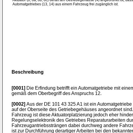
Aktuator (8, 8a, 8b, 8c) derart am Getriebegehäuse (4) angeordnet ist, da
Automatgetriebes (13, 14) aus einem Fahrzeug frei zugänglich ist.
Beschreibung
[0001]
Die Erfindung betrifft ein Automatgetriebe mit e
gemäß dem Oberbegriff des Anspruchs 12.
[0002]
Aus der DE 101 43 325 A1 ist ein Automatgetrieb
auf der Oberseite des Getriebegehäuses angeordnet sind.
Fahrzeug ist diese Aktuatorplatzierung jedoch eher hinde
Regelungselektronik des Getriebes Reparaturarbeiten du
Fahrzeugantriebssträngen dabei durchweg andere Fahrzeu
ist zur Durchführung derartiger Arbeiten bei den bekann