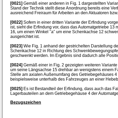
[0021]
Gemäß einer anderen in Fig. 1 dargestellten Varia
Stand der Technik stellt diese Anordnung bereits eine V
ausreichend Freiraum für Arbeiten an den Aktuatoren bzw
[0022]
Sofern in einer dritten Variante der Erfindung vor
ist, sieht die Erfindung vor, dass das Automatgetriebe 1
16, um einen Winkel "a" um eine Schenkachse 12 schwenkb
ausgerichtet ist.
[0023]
Wie Fig. 1 anhand der gestrichelten Darstellung de
Schenkachse 12 in Richtung des Schwenkbewegungspfeils
geschwenkt werden. Im Ergebnis sind dadurch alle Posit
[0024]
Gemäß einer in Fig. 2 gezeigten weiteren Variante
um seine Längsachse 15 drehbar an wenigstens einem Fahrz
Stelle am axialen Außenumfang des Getriebegehäuses 4 und
beispielsweise unterhalb des Fahrzeuges an einer Hebeb
[0025]
Es ist Bestandteil der Erfindung, dass auch das F
Lagerbauteilen an dem Getriebegehäuse 4 der Automatge
Bezugszeichen