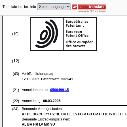
Translate this text into
(19)
(12)
(43)
Veröffentlichungstag:
12.10.2005
Patentblatt 2005/41
(21)
Anmeldenummer:
05004991.5
(22)
Anmeldetag:
08.03.2005
(84)
Benannte Vertragsstaaten:
AT BE BG CH CY CZ DE DK EE ES FI FR GB GR HU IE IS IT LI LT 
Benannte Erstreckungsstaaten:
AL BA HR LV MK YU