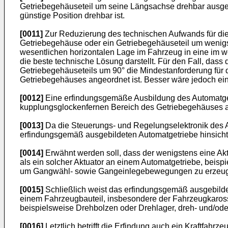
Getriebegehäuseteil um seine Längsachse drehbar ausgeb
günstige Position drehbar ist.
[0011]
Zur Reduzierung des technischen Aufwands für die
Getriebegehäuse oder ein Getriebegehäuseteil um wenigst
wesentlichen horizontalen Lage im Fahrzeug in eine im 
die beste technische Lösung darstellt. Für den Fall, dass
Getriebegehäuseteils um 90° die Mindestanforderung für di
Getriebegehäuses angeordnet ist. Besser wäre jedoch ei
[0012]
Eine erfindungsgemäße Ausbildung des Automatgetri
kupplungsglockenfernen Bereich des Getriebegehäuses a
[0013]
Da die Steuerungs- und Regelungselektronik des 
erfindungsgemäß ausgebildeten Automatgetriebe hinsichtli
[0014]
Erwähnt werden soll, dass der wenigstens eine Aktu
als ein solcher Aktuator an einem Automatgetriebe, beis
um Gangwähl- sowie Gangeinlegebewegungen zu erzeu
[0015]
Schließlich weist das erfindungsgemäß ausgebild
einem Fahrzeugbauteil, insbesondere der Fahrzeugkarosser
beispielsweise Drehbolzen oder Drehlager, dreh- und/ode
[0016]
Letztlich betrifft die Erfindung auch ein Kraftfahr