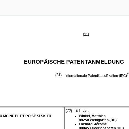
(11)
EUROPÄISCHE PATENTANMELDUNG
(51)
7
Internationale Patentklassifikation (IPC)
(72)
Erfinder:
LU MC NL PL PT RO SE SI SK TR
Winkel, Matthias
88250 Weingarten (DE)
Lochard, Jérome
88045 Friedrichshafen (DE)