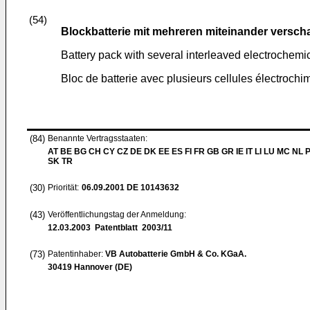
(54)
Blockbatterie mit mehreren miteinander versch
Battery pack with several interleaved electrochemic
Bloc de batterie avec plusieurs cellules électroch
(84)
Benannte Vertragsstaaten:
AT BE BG CH CY CZ DE DK EE ES FI FR GB GR IE IT LI LU MC NL 
SK TR
(30)
Priorität:
06.09.2001
DE 10143632
(43)
Veröffentlichungstag der Anmeldung:
12.03.2003
Patentblatt 2003/11
(73)
Patentinhaber:
VB Autobatterie GmbH & Co. KGaA.
30419 Hannover (DE)