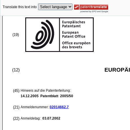
Translate this text into
(19)
EUROPÄI
(12)
(45)
Hinweis auf die Patenterteilung:
14.12.2005
Patentblatt 2005/50
(21)
Anmeldenummer:
02014662.7
(22)
Anmeldetag:
03.07.2002