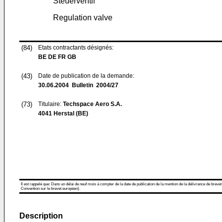
Steuerventil
Regulation valve
(84)
Etats contractants désignés:
BE DE FR GB
(43)
Date de publication de la demande:
30.06.2004
Bulletin 2004/27
(73)
Titulaire:
Techspace Aero S.A.
4041 Herstal (BE)
Il est rappelé que: Dans un délai de neuf mois à compter de la date de publication de la mention de la délivrance de brevet
Convention sur le brevet européen).
Description