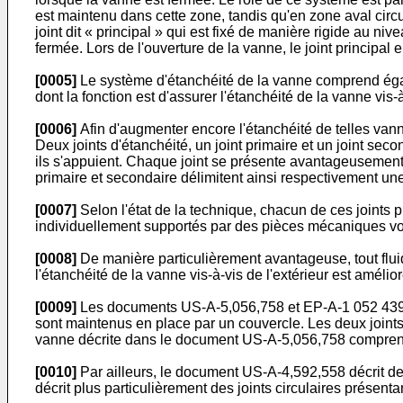
est maintenu dans cette zone, tandis qu'en zone aval circ
joint dit « principal » qui est fixé de manière rigide au ni
fermée. Lors de l'ouverture de la vanne, le joint principal
[0005]
Le système d'étanchéité de la vanne comprend égalem
dont la fonction est d'assurer l'étanchéité de la vanne vis-à
[0006]
Afin d'augmenter encore l'étanchéité de telles vannes
Deux joints d'étanchéité, un joint primaire et un joint sec
ils s'appuient. Chaque joint se présente avantageusement so
primaire et secondaire délimitent ainsi respectivement une
[0007]
Selon l'état de la technique, chacun de ces joints
individuellement supportés par des pièces mécaniques vol
[0008]
De manière particulièrement avantageuse, tout fluide
l'étanchéité de la vanne vis-à-vis de l'extérieur est amélio
[0009]
Les documents US-A-5,056,758 et EP-A-1 052 439 dé
sont maintenus en place par un couvercle. Les deux joints 
vanne décrite dans le document US-A-5,056,758 comprend un
[0010]
Par ailleurs, le document US-A-4,592,558 décrit des 
décrit plus particulièrement des joints circulaires présent