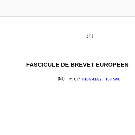
(11)
FASCICULE DE BREVET EUROPEEN
(51)
7
Int. Cl.
:
F16K
41/02
,
F16K
5/06