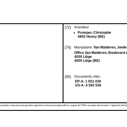
(72)
Inventeur:
Promper, Christophe
4802 Heusy (BE)
(74)
Mandataire:
Van Malderen, Joelle 
Office Van Malderen, Boulevard 
4000 Liège
4000 Liège (BE)
(56)
Documents cités: :
EP-A- 1 052 439
US-A- 4 592 558
 européen, toute personne peut faire opposition au brevet européen délivré, auprès de l'Office européen des brevets. L'opposition doit êt