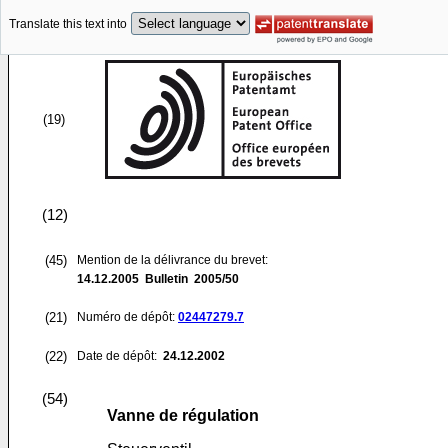
Translate this text into
(19)
(12)
(45)
Mention de la délivrance du brevet:
14.12.2005
Bulletin 2005/50
(21)
Numéro de dépôt:
02447279.7
(22)
Date de dépôt:
24.12.2002
(54)
Vanne de régulation