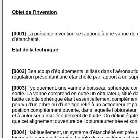
Objet de l'invention
[0001]
La présente invention se rapporte à une vanne de ré
d'étanchéité.
Etat de la technique
[0002]
Beaucoup d'équipements utilisés dans l'aéronautiq
régulation présentant une étanchéité par rapport à un su
[0003]
Typiquement, une vanne à boisseau sphérique comp
sortie. La vanne comprend en outre un obturateur, situé d
ladite calotte sphérique étant essentiellement complémenta
pourvu d'un arbre ou d'une tige relié à un actionneur et par
position complètement ouverte, dans laquelle l'obturateur 
et à autoriser ainsi l'écoulement de fluide. On définit éga
que cet alignement ouverture de l'obturateur/entrée et sort
[0004]
Habituellement, un système d'étanchéité est prévu 
lorsque la vanne est fermée. Le rôle de ce système est pa