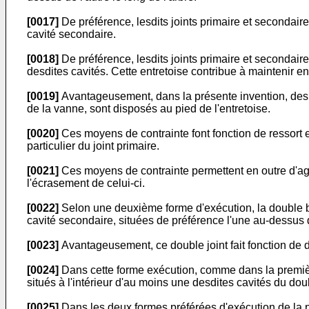
[0017]
De préférence, lesdits joints primaire et secondaire
cavité secondaire.
[0018]
De préférence, lesdits joints primaire et secondaire 
desdites cavités. Cette entretoise contribue à maintenir en
[0019]
Avantageusement, dans la présente invention, des mo
de la vanne, sont disposés au pied de l'entretoise.
[0020]
Ces moyens de contrainte font fonction de ressort et
particulier du joint primaire.
[0021]
Ces moyens de contrainte permettent en outre d'agir
l'écrasement de celui-ci.
[0022]
Selon une deuxième forme d'exécution, la double bar
cavité secondaire, situées de préférence l'une au-dessus de
[0023]
Avantageusement, ce double joint fait fonction de d
[0024]
Dans cette forme exécution, comme dans la première
situés à l'intérieur d'au moins une desdites cavités du doub
[0025]
Dans les deux formes préférées d'exécution de la pr