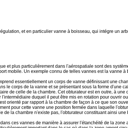
gulation, et en particulier vanne à boisseau, qui intégre un ar
ue et plus particulièrement dans l'aérospatiale sont des systè
pport mobile. Un exemple connu de telles vannes est la vanne à
rend essentiellement un corps de vanne définissant une chamb
ans le corps de la vanne et se présentant sous la forme d'une ca
ire de celle de la chambre. Cet obturateur est en outre, à une 
 l'intermédiaire duquel il peut être mis en rotation pour ouvrir 
est orienté par rapport à la chambre de façon à ce que son ouvert
lement pour cette vanne une position fermée dans laquelle l'obtur
ie de la chambre n'existe pas, l'obturateur constituant ainsi une 
dans ces vannes de manière à assurer l'étanchéité de la zone am
rticulièrement important dans le cas où dans la zone amont circu