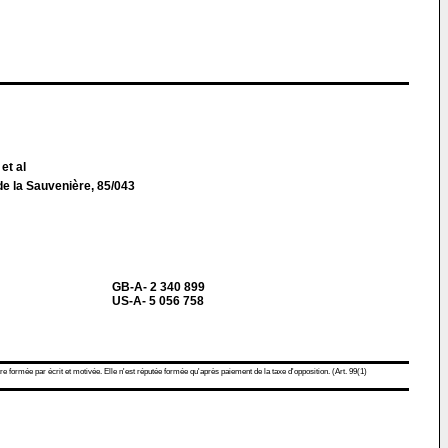
et al
de la Sauvenière, 85/043
GB-A- 2 340 899
US-A- 5 056 758
re formée par écrit et motivée. Elle n'est réputée formée qu'après paiement de la taxe d'opposition. (Art. 99(1)