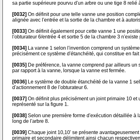
sa partie supérieure pourvu d'un arbre ou une tige 8 relié à
[0032]
On définit pour une telle vanne une position complè
alignée avec l'entrée et la sortie de la chambre et à autori
[0033]
On définit également pour cette vanne 1 une positio
l'obturateur 6/entrée 4 et sortie 5 de la chambre 3 n'existe
[0034]
La vanne 1 selon l'invention comprend un système d'é
précisément ce système d'étanchéité, qui constitue en fait 
[0035]
De préférence, la vanne comprend par ailleurs un sy
par rapport à la vanne, lorsque la vanne est fermée.
[0036]
Le système de double étanchéité de la vanne 1 selon
d'actionnement 8 de l'obturateur 6.
[0037]
On définit plus précisément un joint primaire 10 et u
représenté sur la figure 1.
[0038]
Selon une première forme d'exécution détaillée à la f
long de l'arbre 8.
[0039]
Chaque joint 10,10' se présente avantageusement sous
primaire et secondaire délimitent ainsi chacun respective