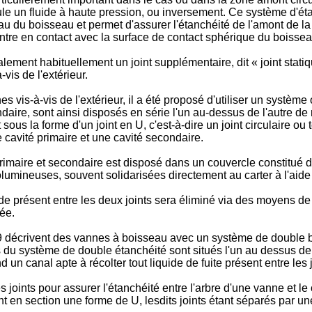
ule un fluide à haute pression, ou inversement. Ce système d'é
veau du boisseau et permet d'assurer l'étanchéité de l'amont de la
 entre en contact avec la surface de contact sphérique du boissea
ent habituellement un joint supplémentaire, dit « joint statiqu
-vis de l'extérieur.
 vis-à-vis de l'extérieur, il a été proposé d'utiliser un système 
ondaire, sont ainsi disposés en série l'un au-dessus de l'autre de
us la forme d'un joint en U, c'est-à-dire un joint circulaire ou 
 cavité primaire et une cavité secondaire.
 primaire et secondaire est disposé dans un couvercle constitué
umineuses, souvent solidarisées directement au carter à l'aide
 présent entre les deux joints sera éliminé via des moyens de co
rée.
crivent des vannes à boisseau avec un système de double barri
du système de double étanchéité sont situés l'un au dessus de l'a
 canal apte à récolter tout liquide de fuite présent entre les 
joints pour assurer l'étanchéité entre l'arbre d'une vanne et le
ant en section une forme de U, lesdits joints étant séparés par un