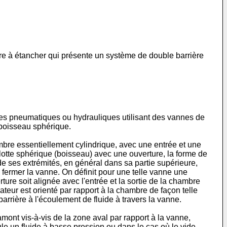
bre à étancher qui présente un système de double barrière
mes pneumatiques ou hydrauliques utilisant des vannes de
 boisseau sphérique.
re essentiellement cylindrique, avec une entrée et une
lotte sphérique (boisseau) avec une ouverture, la forme de
de ses extrémités, en général dans sa partie supérieure,
ou fermer la vanne. On définit pour une telle vanne une
ure soit alignée avec l'entrée et la sortie de la chambre
ateur est orienté par rapport à la chambre de façon telle
barrière à l'écoulement de fluide à travers la vanne.
ont vis-à-vis de la zone aval par rapport à la vanne,
le un fluide à basse pression ou dans le cas où le vide