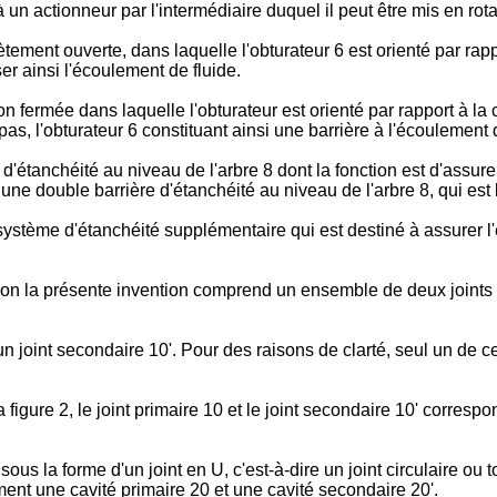
 un actionneur par l'intermédiaire duquel il peut être mis en rot
tement ouverte, dans laquelle l'obturateur 6 est orienté par rap
ser ainsi l'écoulement de fluide.
n fermée dans laquelle l'obturateur est orienté par rapport à la
 pas, l'obturateur 6 constituant ainsi une barrière à l'écoulement 
tanchéité au niveau de l'arbre 8 dont la fonction est d'assurer l
une double barrière d'étanchéité au niveau de l'arbre 8, qui est l
stème d'étanchéité supplémentaire qui est destiné à assurer l'é
 la présente invention comprend un ensemble de deux joints 10, 
n joint secondaire 10'. Pour des raisons de clarté, seul un de ces 
igure 2, le joint primaire 10 et le joint secondaire 10' correspo
 la forme d'un joint en U, c'est-à-dire un joint circulaire ou t
ment une cavité primaire 20 et une cavité secondaire 20'.