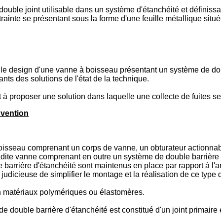
uble joint utilisable dans un système d'étanchéité et définissa
trainte se présentant sous la forme d'une feuille métallique situé
r le design d'une vanne à boisseau présentant un système de dou
ants des solutions de l'état de la technique.
t à proposer une solution dans laquelle une collecte de fuites s
nvention
isseau comprenant un corps de vanne, un obturateur actionnabl
ladite vanne comprenant en outre un système de double barrière 
e barrière d'étanchéité sont maintenus en place par rapport à l'
dicieuse de simplifier le montage et la réalisation de ce type
en matériaux polymériques ou élastomères.
double barrière d'étanchéité est constitué d'un joint primaire e