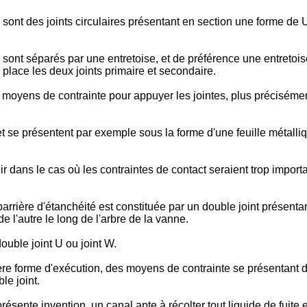
 sont des joints circulaires présentant en section une forme de 
sont séparés par une entretoise, et de préférence une entretoise 
 place les deux joints primaire et secondaire.
yens de contrainte pour appuyer les jointes, plus précisément l
 se présentent par exemple sous la forme d'une feuille métallique 
 dans le cas où les contraintes de contact seraient trop importa
rière d'étanchéité est constituée par un double joint présentan
 l'autre le long de l'arbre de la vanne.
ouble joint U ou joint W.
 forme d'exécution, des moyens de contrainte se présentant de 
le joint.
ésente invention, un canal apte à récolter tout liquide de fuite