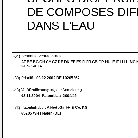
DE COMPOSES DIF
DANS L'EAU
(84)
Benannte Vertragsstaaten:
AT BE BG CH CY CZ DE DK EE ES FI FR GB GR HU IE IT LI LU MC 
SE SI SK TR
(30)
Priorität:
08.02.2002
DE 10205362
(43)
Veröffentlichungstag der Anmeldung:
03.11.2004
Patentblatt 2004/45
(73)
Patentinhaber:
Abbott GmbH & Co. KG
65205 Wiesbaden (DE)