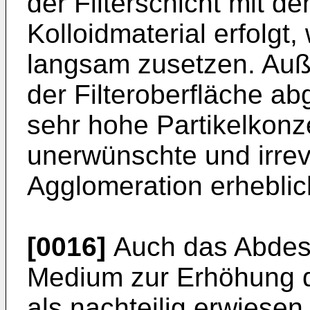
der Filterschicht mit dem
Kolloidmaterial erfolgt,
langsam zusetzen. Auß
der Filteroberfläche ab
sehr hohe Partikelkonze
unerwünschte und irreve
Agglomeration erheblic
[0016]
Auch das Abdesti
Medium zur Erhöhung de
als nachteilig erwiesen