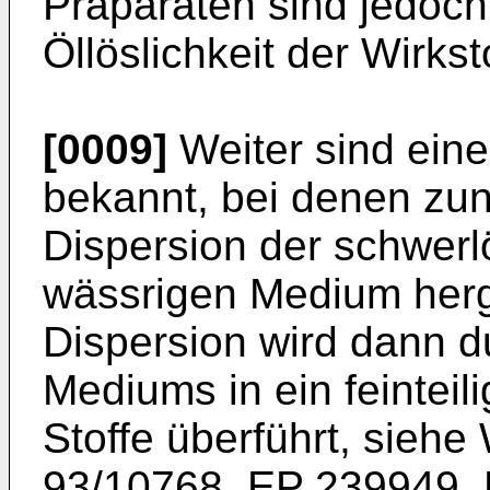
Präparaten sind jedoc
Öllöslichkeit der Wirkst
[0009]
Weiter sind ein
bekannt, bei denen zunä
Dispersion der schwerl
wässrigen Medium herge
Dispersion wird dann d
Mediums in ein feinteil
Stoffe überführt, sie
93/10768, EP 239949, 