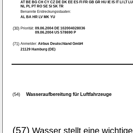
AT BE BG CH CY CZ DE DK EE ES FI FR GB GR HU IE IS IT LI LT L
NL PL PT RO SE SI SK TR
Benannte Erstreckungsstaaten:
AL BA HR LV MK YU
(30)
Priorität:
09.06.2004
DE 102004028036
09.06.2004
US 578690 P
(71)
Anmelder:
Airbus Deutschland GmbH
21129 Hamburg (DE)
Wasseraufbereitung für Luftfahrzeuge
(54)
(57)
Wasser stellt eine wichtige