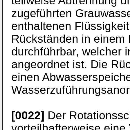
teilweise Abtrennung u
zugeführten Grauwass
enthaltenen Flüssigkei
Rückständen in einem R
durchführbar, welcher i
angeordnet ist. Die Rüc
einen Abwasserspeiche
Wasserzuführungsanord
[0022]
Der Rotationssche
vorteilhafterweise eine