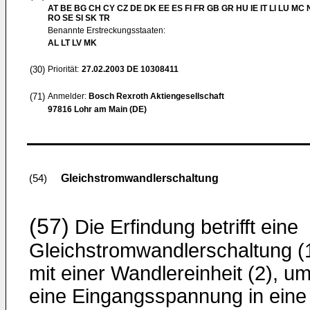
AT BE BG CH CY CZ DE DK EE ES FI FR GB GR HU IE IT LI LU MC 
RO SE SI SK TR
Benannte Erstreckungsstaaten:
AL LT LV MK
(30)
Priorität:
27.02.2003
DE 10308411
(71)
Anmelder:
Bosch Rexroth Aktiengesellschaft
97816 Lohr am Main (DE)
Gleichstromwandlerschaltung
(54)
(57)
Die Erfindung betrifft eine
Gleichstromwandlerschaltung (
mit einer Wandlereinheit (2), u
eine Eingangsspannung in eine