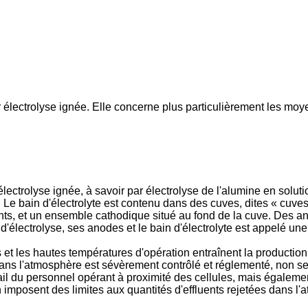
 électrolyse ignée. Elle concerne plus particulièrement les moy
lectrolyse ignée, à savoir par électrolyse de l'alumine en solut
. Le bain d'électrolyte est contenu dans des cuves, dites « cuves
olants, et un ensemble cathodique situé au fond de la cuve. Des
'électrolyse, ses anodes et le bain d'électrolyte est appelé une 
s et les hautes températures d'opération entraînent la production
s dans l'atmosphère est sévèrement contrôlé et réglementé, non
vail du personnel opérant à proximité des cellules, mais égalem
 imposent des limites aux quantités d'effluents rejetées dans l'