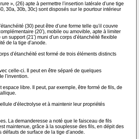
e », (26) apte à permettre l'insertion latérale d'une tige
0, 30a, 30b, 30c) sont disposés sur le pourtour intérieur
étanchéité (30) peut être d'une forme telle qu'il couvre
complémentaire (20'), mobile ou amovible, apte à limiter
 un support (21') muni d'un corps d'étanchéité flexible
té de la tige d'anode.
corps d'étanchéité est formé de trois éléments distincts
vec celle-ci. Il peut en être séparé de quelques
e l'invention.
espace libre. Il peut, par exemple, être formé de fils, de
allique.
ellule d'électrolyse et à maintenir leur propriétés
ues. La demanderesse a noté que le faisceau de fils
 est maintenue, grâce à la souplesse des fils, en dépit des
s défauts de surface de la tige d'anode.