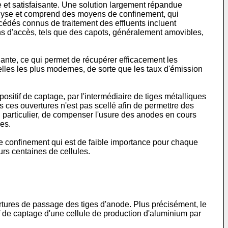
ble et satisfaisante. Une solution largement répandue
ctrolyse et comprend des moyens de confinement, qui
cédés connus de traitement des effluents incluent
ns d'accès, tels que des capots, généralement amovibles,
iante, ce qui permet de récupérer efficacement les
elles les plus modernes, de sorte que les taux d'émission
ositif de captage, par l'intermédiaire de tiges métalliques
ns ces ouvertures n'est pas scellé afin de permettre des
n particulier, de compenser l'usure des anodes en cours
es.
de confinement qui est de faible importance pour chaque
urs centaines de cellules.
ertures de passage des tiges d'anode. Plus précisément, le
sitif de captage d'une cellule de production d'aluminium par