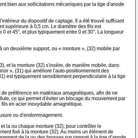
istent bien aux sollicitations mécaniques par la tige d'anode
ntérieur du dispositif de captage. Il a été trouvé suffisant
nt supérieure à 0,5 cm. Le diamètre des fils est
 0 et 45°, et plus typiquement entre 0 et 30°. La longueur
é à un deuxième support, ou « monture », (32) mobile par
3), et la monture (32) s'insère, de manière mobile, dans
iroir », (31) qui améliore l'auto-positionnement des
) est typiquement sensiblement perpendiculaire à la tige
ont de préférence en matériaux amagnétiques, afin de ne
lule, ce qui permet d'éviter un blocage du mouvement par
fils en acier inoxydable amagnétique.
s d'usure ou d'endommagement.
 et la ou chaque monture (32), pour contrôler le
ement fixé à la monture (32). Au moins un élément de
onnement de la ou des brosses par rapport à la tige d'anode