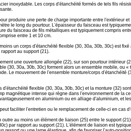
en acier inoxydable. Les corps d'étanchéité formés de tels fils rés
sante.
ur produire une perte de charge importante entre l'extérieur et l'i
imètre le long du pourtour. L'épaisseur du faisceau est typiqueme
re du faisceau de fils métalliques est typiquement compris entre
comprise entre 1 et 10 cm.
oins un corps d'étanchéité flexible (30, 30a, 30b, 30c) est fix
 rapport au support (21).
ement une ouverture allongée (22), sur son pourtour intérieur (2
ible (30, 30a, 30b, 30c) forment alors un ensemble mobile, ou « t
ode. Le mouvement de l'ensemble monture/corps d'étanchéité (31
s d'étanchéité flexible (30, 30a, 30b, 30c) et la monture (32) s
 magnétique intense qui règne dans l'environnement de la cel
vantageusement en aluminium ou en alliage d'aluminium, et les 
peut faciliter l'entretien ou le remplacement de celle-ci en ca
 outre au moins un élément de liaison (25) entre le support (21)
0c) par rapport au support (21). L'élément de liaison est typiqu
n ressort ou une lame élastique, afin de favoriser l'auto-positi