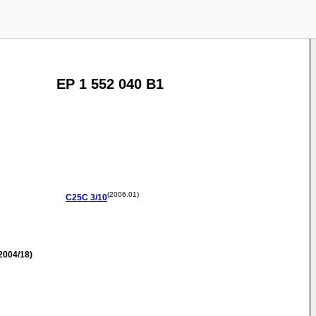
EP 1 552 040 B1
(2006.01)
C25C
3/10
2004/18)