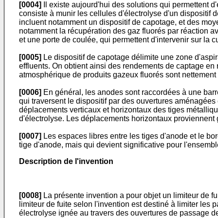
[0004]
Il existe aujourd'hui des solutions qui permettent d'
consiste à munir les cellules d'électrolyse d'un dispositi
incluent notamment un dispositif de capotage, et des moye
notamment la récupération des gaz fluorés par réaction a
et une porte de coulée, qui permettent d'intervenir sur la c
[0005]
Le dispositif de capotage délimite une zone d'aspir
effluents. On obtient ainsi des rendements de captage en r
atmosphérique de produits gazeux fluorés sont nettement i
[0006]
En général, les anodes sont raccordées à une barre d
qui traversent le dispositif par des ouvertures aménagées d
déplacements verticaux et horizontaux des tiges métalliqu
d'électrolyse. Les déplacements horizontaux proviennen
[0007]
Les espaces libres entre les tiges d'anode et le bo
tige d'anode, mais qui devient significative pour l'ensembl
Description de l'invention
[0008]
La présente invention a pour objet un limiteur de f
limiteur de fuite selon l'invention est destiné à limiter les
électrolyse ignée au travers des ouvertures de passage d