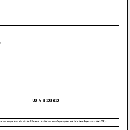
n
US-A- 5 128 012
re formée par écrit et motivée. Elle n'est réputée formée qu'après paiement de la taxe d'opposition. (Art. 99(1)