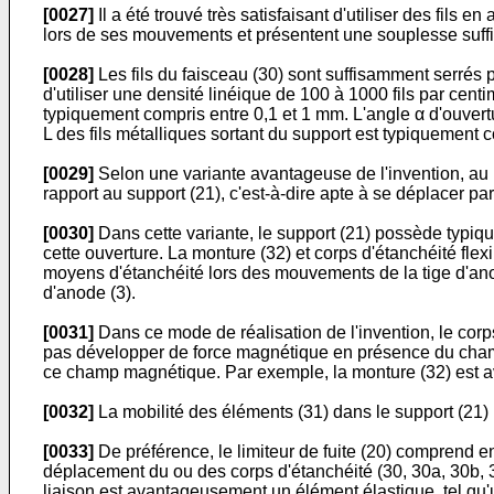
[0027]
Il a été trouvé très satisfaisant d'utiliser des fils 
lors de ses mouvements et présentent une souplesse suffi
[0028]
Les fils du faisceau (30) sont suffisamment serrés po
d'utiliser une densité linéique de 100 à 1000 fils par cent
typiquement compris entre 0,1 et 1 mm. L'angle α d'ouvertu
L des fils métalliques sortant du support est typiquement 
[0029]
Selon une variante avantageuse de l'invention, au m
rapport au support (21), c'est-à-dire apte à se déplacer par
[0030]
Dans cette variante, le support (21) possède typiqu
cette ouverture. La monture (32) et corps d'étanchéité flex
moyens d'étanchéité lors des mouvements de la tige d'an
d'anode (3).
[0031]
Dans ce mode de réalisation de l'invention, le corp
pas développer de force magnétique en présence du champ
ce champ magnétique. Par exemple, la monture (32) est a
[0032]
La mobilité des éléments (31) dans le support (21) 
[0033]
De préférence, le limiteur de fuite (20) comprend en
déplacement du ou des corps d'étanchéité (30, 30a, 30b, 3
liaison est avantageusement un élément élastique, tel qu'u