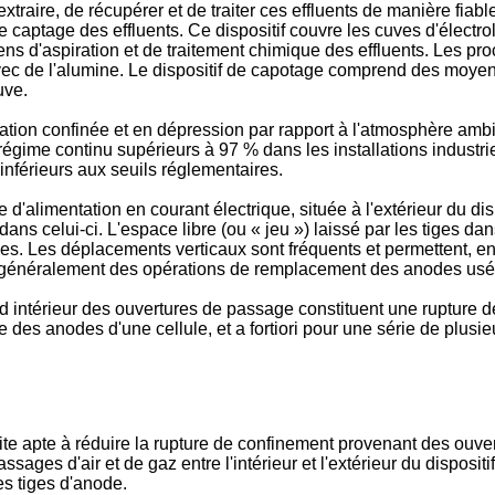
extraire, de récupérer et de traiter ces effluents de manière fia
f de captage des effluents. Ce dispositif couvre les cuves d'éle
ns d'aspiration et de traitement chimique des effluents. Les pro
vec de l'alumine. Le dispositif de capotage comprend des moye
uve.
ation confinée et en dépression par rapport à l'atmosphère amb
égime continu supérieurs à 97 % dans les installations industri
nférieurs aux seuils réglementaires.
'alimentation en courant électrique, située à l'extérieur du disp
ans celui-ci. L'espace libre (ou « jeu ») laissé par les tiges da
es. Les déplacements verticaux sont fréquents et permettent, e
t généralement des opérations de remplacement des anodes usé
rd intérieur des ouvertures de passage constituent une rupture 
e des anodes d'une cellule, et a fortiori pour une série de plusie
uite apte à réduire la rupture de confinement provenant des ouv
 passages d'air et de gaz entre l'intérieur et l'extérieur du dispo
es tiges d'anode.