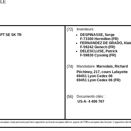
LLE
(72)
Inventeurs:
 PT SE SK TR
DESPINASSE, Serge
F-73300 Hermillon (FR)
FERNANDEZ DE GRADO, Alai
F-59242 Genech (FR)
DELESCLUSE, Patrick
F-59830 Cysoing (FR)
(74)
Mandataire:
Marsolais, Richard
Péchiney, 217, cours Lafayette
69451 Lyon Cedex 06
69451 Lyon Cedex 06 (FR)
(56)
Documents cités: :
US-A- 4 406 767
 européen, toute personne peut faire opposition au brevet européen délivré, auprès de l'Office européen des brevets. L'opposition doit êt