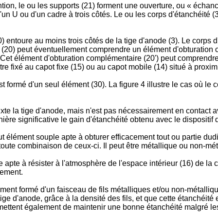
n, le ou les supports (21) forment une ouverture, ou « échancrur
un U ou d'un cadre à trois côtés. Le ou les corps d'étanchéité (3
) entoure au moins trois côtés de la tige d'anode (3). Le corps d'
te (20) peut éventuellement comprendre un élément d'obturation 
ge. Cet élément d'obturation complémentaire (20') peut comprendre
e fixé au capot fixe (15) ou au capot mobile (14) situé à proximi
st formé d'un seul élément (30). La figure 4 illustre le cas où le 
jouxte la tige d'anode, mais n'est pas nécessairement en contact a
e significative le gain d'étanchéité obtenu avec le dispositif d
t élément souple apte à obturer efficacement tout ou partie dudit 
oute combinaison de ceux-ci. Il peut être métallique ou non-mét
 apte à résister à l'atmosphère de l'espace intérieur (16) de la c
nement.
ment formé d'un faisceau de fils métalliques et/ou non-métalliq
ige d'anode, grâce à la densité des fils, et que cette étanchéité
 permettent également de maintenir une bonne étanchéité malgré le