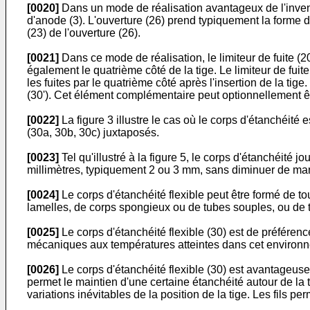
[0020]
Dans un mode de réalisation avantageux de l'inventio
d'anode (3). L'ouverture (26) prend typiquement la forme d'
(23) de l'ouverture (26).
[0021]
Dans ce mode de réalisation, le limiteur de fuite (20
également le quatrième côté de la tige. Le limiteur de fui
les fuites par le quatrième côté après l'insertion de la ti
(30'). Cet élément complémentaire peut optionnellement êtr
[0022]
La figure 3 illustre le cas où le corps d'étanchéité e
(30a, 30b, 30c) juxtaposés.
[0023]
Tel qu'illustré à la figure 5, le corps d'étanchéité 
millimètres, typiquement 2 ou 3 mm, sans diminuer de manièr
[0024]
Le corps d'étanchéité flexible peut être formé de tou
lamelles, de corps spongieux ou de tubes souples, ou de t
[0025]
Le corps d'étanchéité flexible (30) est de préférence
mécaniques aux températures atteintes dans cet environ
[0026]
Le corps d'étanchéité flexible (30) est avantageuse
permet le maintien d'une certaine étanchéité autour de la t
variations inévitables de la position de la tige. Les fils