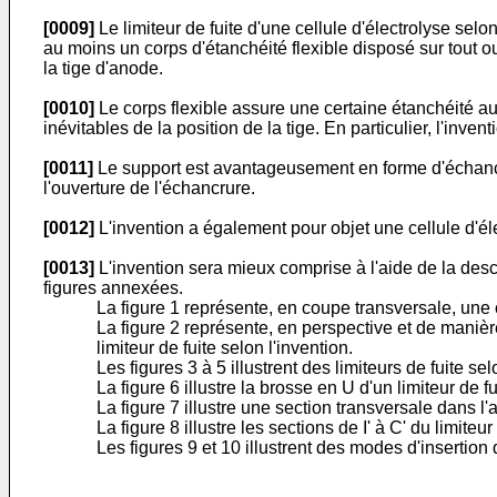
[0009]
Le limiteur de fuite d'une cellule d'électrolyse selo
au moins un corps d'étanchéité flexible disposé sur tout ou
la tige d'anode.
[0010]
Le corps flexible assure une certaine étanchéité aut
inévitables de la position de la tige. En particulier, l'inv
[0011]
Le support est avantageusement en forme d'échancrure
l'ouverture de l'échancrure.
[0012]
L'invention a également pour objet une cellule d'éle
[0013]
L'invention sera mieux comprise à l'aide de la descri
figures annexées.
La figure 1 représente, en coupe transversale, une 
La figure 2 représente, en perspective et de manière
limiteur de fuite selon l'invention.
Les figures 3 à 5 illustrent des limiteurs de fuite sel
La figure 6 illustre la brosse en U d'un limiteur de f
La figure 7 illustre une section transversale dans l'ax
La figure 8 illustre les sections de I' à C' du limiteur 
Les figures 9 et 10 illustrent des modes d'insertion 