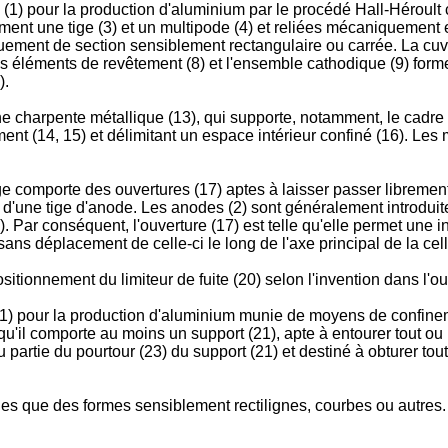
lyse (1) pour la production d'aluminium par le procédé Hall-Héro
ent une tige (3) et un multipode (4) et reliées mécaniquement e
quement de section sensiblement rectangulaire ou carrée. La cu
 éléments de revêtement (8) et l'ensemble cathodique (9) forment
).
e charpente métallique (13), qui supporte, notamment, le cadre 
ent (14, 15) et délimitant un espace intérieur confiné (16). 
ptage comporte des ouvertures (17) aptes à laisser passer libremen
 d'une tige d'anode. Les anodes (2) sont généralement introduites
 Par conséquent, l'ouverture (17) est telle qu'elle permet une ins
sans déplacement de celle-ci le long de l'axe principal de la cell
sitionnement du limiteur de fuite (20) selon l'invention dans l'
se (1) pour la production d'aluminium munie de moyens de confi
e qu'il comporte au moins un support (21), apte à entourer tout ou
 partie du pourtour (23) du support (21) et destiné à obturer tout 
les que des formes sensiblement rectilignes, courbes ou autres. E