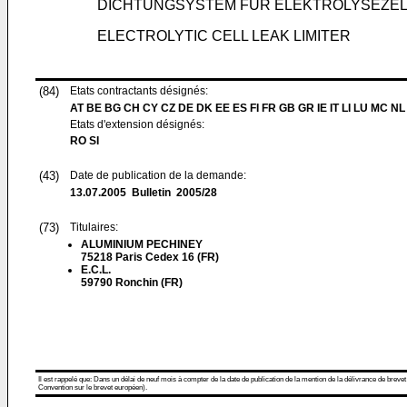
DICHTUNGSYSTEM FÜR ELEKTROLYSEZE
ELECTROLYTIC CELL LEAK LIMITER
(84)
Etats contractants désignés:
AT BE BG CH CY CZ DE DK EE ES FI FR GB GR IE IT LI LU MC NL
Etats d'extension désignés:
RO SI
(43)
Date de publication de la demande:
13.07.2005
Bulletin 2005/28
(73)
Titulaires:
ALUMINIUM PECHINEY
75218 Paris Cedex 16 (FR)
E.C.L.
59790 Ronchin (FR)
Il est rappelé que: Dans un délai de neuf mois à compter de la date de publication de la mention de la délivrance de brevet
Convention sur le brevet européen).