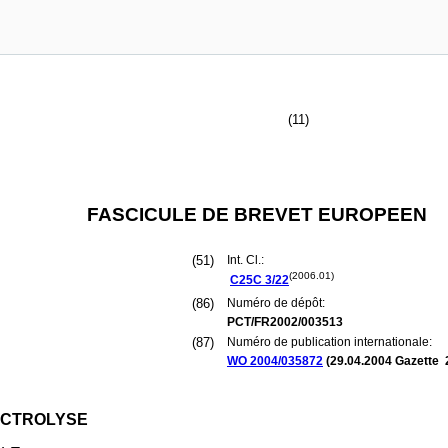
(11)
FASCICULE DE BREVET EUROPEEN
(51)
Int. Cl.:
(2006.01)
C25C
3/22
(86)
Numéro de dépôt:
PCT/FR2002/003513
(87)
Numéro de publication internationale:
WO 2004/035872
(
29.04.2004
Gazette 
LECTROLYSE