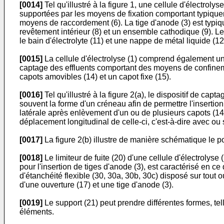
[0014]
Tel qu'illustré à la figure 1, une cellule d'électro
supportées par les moyens de fixation comportant typiquem
moyens de raccordement (6). La tige d'anode (3) est typi
revêtement intérieur (8) et un ensemble cathodique (9). Les
le bain d'électrolyte (11) et une nappe de métal liquide (12
[0015]
La cellule d'électrolyse (1) comprend également un
captage des effluents comportant des moyens de confinem
capots amovibles (14) et un capot fixe (15).
[0016]
Tel qu'illustré à la figure 2(a), le dispositif de ca
souvent la forme d'un créneau afin de permettre l'insertion
latérale après enlèvement d'un ou de plusieurs capots (14).
déplacement longitudinal de celle-ci, c'est-à-dire avec ou 
[0017]
La figure 2(b) illustre de manière schématique le po
[0018]
Le limiteur de fuite (20) d'une cellule d'électroly
pour l'insertion de tiges d'anode (3), est caractérisé en c
d'étanchéité flexible (30, 30a, 30b, 30c) disposé sur tout ou
d'une ouverture (17) et une tige d'anode (3).
[0019]
Le support (21) peut prendre différentes formes, tel
éléments.