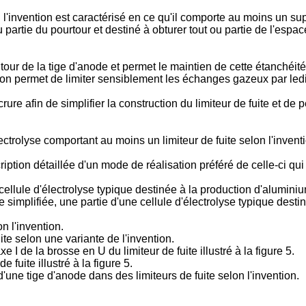
n l'invention est caractérisé en ce qu'il comporte au moins un sup
 partie du pourtour et destiné à obturer tout ou partie de l'espac
our de la tige d'anode et permet le maintien de cette étanchéité
ention permet de limiter sensiblement les échanges gazeux par ledi
 afin de simplifier la construction du limiteur de fuite et de pe
ctrolyse comportant au moins un limiteur de fuite selon l'invent
ption détaillée d'un mode de réalisation préféré de celle-ci qui 
cellule d'électrolyse typique destinée à la production d'alumini
 simplifiée, une partie d'une cellule d'électrolyse typique desti
on l'invention.
uite selon une variante de l'invention.
e I de la brosse en U du limiteur de fuite illustré à la figure 5.
de fuite illustré à la figure 5.
d'une tige d'anode dans des limiteurs de fuite selon l'invention.