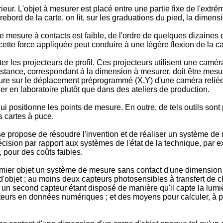
eur. L'objet à mesurer est placé entre une partie fixe de l'extrém
rebord de la carte, on lit, sur les graduations du pied, la dimensi
e mesure à contacts est faible, de l'ordre de quelques dizaines
cette force appliquée peut conduire à une légère flexion de la c
er les projecteurs de profil. Ces projecteurs utilisent une camér
istance, correspondant à la dimension à mesurer, doit être mesu
re sur le déplacement préprogrammé (X,Y) d'une caméra reliée à 
ler en laboratoire plutôt que dans des ateliers de production.
i positionne les points de mesure. En outre, de tels outils sont
 cartes à puce.
propose de résoudre l'invention et de réaliser un système de 
écision par rapport aux systèmes de l'état de la technique, par
 pour des coûts faibles.
emier objet un système de mesure sans contact d'une dimension 
t d'objet ; au moins deux capteurs photosensibles à transfert de
, un second capteur étant disposé de manière qu'il capte la lumi
apteurs en données numériques ; et des moyens pour calculer, à