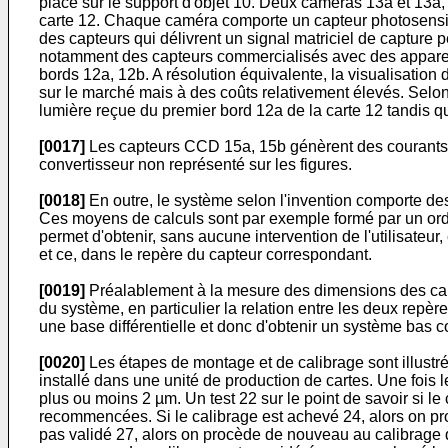
placé sur le support d'objet 10. Deux caméras 13a et 13a, 
carte 12. Chaque caméra comporte un capteur photosensib
des capteurs qui délivrent un signal matriciel de capture
notamment des capteurs commercialisés avec des appareils 
bords 12a, 12b. A résolution équivalente, la visualisation 
sur le marché mais à des coûts relativement élevés. Selon
lumière reçue du premier bord 12a de la carte 12 tandis q
[0017]
Les capteurs CCD 15a, 15b génèrent des courants é
convertisseur non représenté sur les figures.
[0018]
En outre, le système selon l'invention comporte de
Ces moyens de calculs sont par exemple formé par un ord
permet d'obtenir, sans aucune intervention de l'utilisateu
et ce, dans le repère du capteur correspondant.
[0019]
Préalablement à la mesure des dimensions des carte
du système, en particulier la relation entre les deux repè
une base différentielle et donc d'obtenir un système bas c
[0020]
Les étapes de montage et de calibrage sont illustré
installé dans une unité de production de cartes. Une fois 
plus ou moins 2 µm. Un test 22 sur le point de savoir si le
recommencées. Si le calibrage est achevé 24, alors on procè
pas validé 27, alors on procède de nouveau au calibrage d