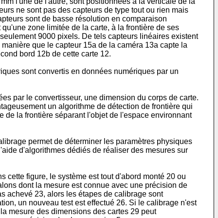
m l'une de l'autre, sont positionnées à la verticale de la
rs ne sont pas des capteurs de type tout ou rien mais
 capteurs sont de basse résolution en comparaison
'une zone limitée de la carte, à la frontière de ses
e seulement 9000 pixels. De tels capteurs linéaires existent
de manière que le capteur 15a de la caméra 13a capte la
cond bord 12b de cette carte 12.
triques sont convertis en données numériques par un
es par le convertisseur, une dimension du corps de carte.
ageusement un algorithme de détection de frontière qui
 de la frontière séparant l'objet de l'espace environnant
 calibrage permet de déterminer les paramètres physiques
 l'aide d'algorithmes dédiés de réaliser des mesures sur
s cette figure, le système est tout d'abord monté 20 ou
 étalons dont la mesure est connue avec une précision de
pas achevé 23, alors les étapes de calibrage sont
ion, un nouveau test est effectué 26. Si le calibrage n'est
s la mesure des dimensions des cartes 29 peut