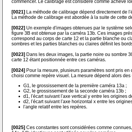
commencer. Le calibrage est considéré comme achevé lors
[0021]
La méthode de calibrage dépend directement de l'é
La méthode de calibrage est abordée à la suite de cette d
[0022]
Un exemple d'images obtenues par le système selon 
figure 3B est obtenue par la caméra 13b. Ces images prés
correspond au corps de carte 12 et la partie blanche ou clai
sombres et les parties blanches ou claires définit les bord
[0023]
Dans les deux images, la partie noire ou sombre 30 
carte 12 étant positionnée entre ces caméras.
[0024]
Pour la mesure, plusieurs paramètres sont pris en
choisi comme repère visuel. La mesure dépend alors des 
G1, le grossissement de la première caméra 13a ;
G2, le grossissement de la seconde caméra 13b ;
d1, l'écart suivant l'axe vertical y entre les origines
d2, l'écart suivant l'axe horizontal x entre les origin
l'angle relatif entre les repères.
[0025]
Ces constantes sont considérées comme connues, puis