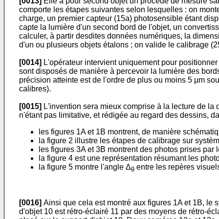
[0013]
Elle a pour second objet un procédé de mesure sans 
comporte les étapes suivantes selon lesquelles : on monte
charge, un premier capteur (15a) photosensible étant dispo
capte la lumière d'un second bord de l'objet, un converti
calculer, à partir desdites données numériques, la dimensi
d'un ou plusieurs objets étalons ; on valide le calibrage (
[0014]
L'opérateur intervient uniquement pour positionner l
sont disposés de manière à percevoir la lumière des bords
précision atteinte est de l'ordre de plus ou moins 5 µm s
calibres).
[0015]
L'invention sera mieux comprise à la lecture de la 
n'étant pas limitative, et rédigée au regard des dessins, d
les figures 1A et 1B montrent, de manière schématiqu
la figure 2 illustre les étapes de calibrage sur systèm
les figures 3A et 3B montrent des photos prises par
la figure 4 est une représentation résumant les photo
la figure 5 montre l'angle Δ
entre les repères visue
θ
[0016]
Ainsi que cela est montré aux figures 1A et 1B, le 
d'objet 10 est rétro-éclairé 11 par des moyens de rétro-éc