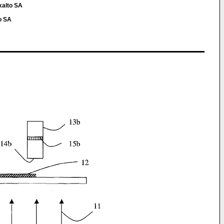
xalto SA
o SA