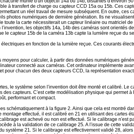
chacune munie d'un objectif 14a ou 14b, distantes d'environ 50 m
le à transfert de charge ou capteur CCD 15a ou 15b. Ces capteu
 permettant un réel travail de mesure subséquent. En outre, ces
photos numériques de dernière génération. Ils ne visualisent qu
de toute la carte nécessiterait un capteur linéaire ou matriciel d
 l'invention, les objectifs 14a, 14b des caméras sont orientés 
ue le capteur 15b de la caméra 13b capte la lumière reçue du se
lectriques en fonction de la lumière reçue. Ces courants élec
s moyens pour calculer, à partir des données numériques généré
inateur connecté aux caméras. Cet ordinateur implémente avant
r, et pour chacun des deux capteurs CCD, la représentation exacte
s, le système selon l'invention doit être monté et calibré. Le
res des capteurs. C'est cette modélisation physique qui permet à
oût, performant et compact.
es schématiquement à la figure 2. Ainsi que cela est montré dan
le montage effectué, il est calibré en 21 en utilisant des cartes
 calibrage est achevé ou non est effectué. Si le calibrage n'est 
de à la validation de ce calibrage 25. A l'issue de cette validat
u système 21. Si le calibrage est effectivement validé 28, alor