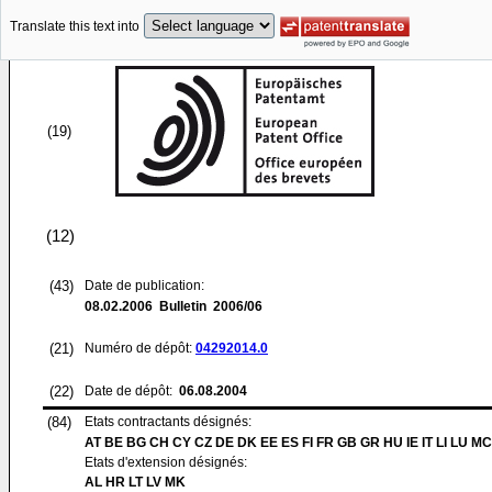
Translate this text into
(19)
(12)
(43)
Date de publication:
08.02.2006
Bulletin 2006/06
(21)
Numéro de dépôt:
04292014.0
(22)
Date de dépôt:
06.08.2004
(84)
Etats contractants désignés:
AT BE BG CH CY CZ DE DK EE ES FI FR GB GR HU IE IT LI LU MC
Etats d'extension désignés:
AL HR LT LV MK