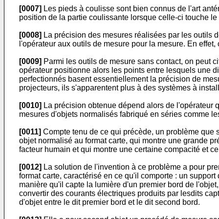
[0007]
Les pieds à coulisse sont bien connus de l'art antéri
position de la partie coulissante lorsque celle-ci touche le 
[0008]
La précision des mesures réalisées par les outils d
l'opérateur aux outils de mesure pour la mesure. En effet, 
[0009]
Parmi les outils de mesure sans contact, on peut cit
opérateur positionne alors les points entre lesquels une d
perfectionnés basent essentiellement la précision de mesu
projecteurs, ils s'apparentent plus à des systèmes à instal
[0010]
La précision obtenue dépend alors de l'opérateur qu
mesures d'objets normalisés fabriqué en séries comme les
[0011]
Compte tenu de ce qui précède, un problème que se 
objet normalisé au format carte, qui montre une grande pr
facteur humain et qui montre une certaine compacité et ce,
[0012]
La solution de l'invention à ce problème a pour pr
format carte, caractérisé en ce qu'il comporte : un suppor
manière qu'il capte la lumière d'un premier bord de l'objet
convertir des courants électriques produits par lesdits c
d'objet entre le dit premier bord et le dit second bord.