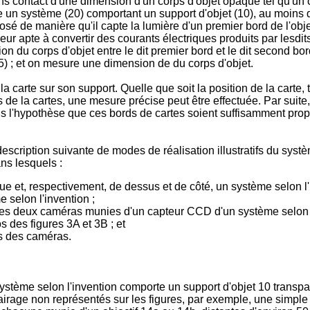
contact d'une dimension d'un corps d'objet opaque tel qu'un obj
 un système (20) comportant un support d'objet (10), au moins 
sé de manière qu'il capte la lumière d'un premier bord de l'obj
sseur apte à convertir des courants électriques produits par le
on du corps d'objet entre le dit premier bord et le dit second bo
25) ; et on mesure une dimension de du corps d'objet.
a carte sur son support. Quelle que soit la position de la carte,
 de la cartes, une mesure précise peut être effectuée. Par suite
ous l'hypothèse que ces bords de cartes soient suffisamment pro
description suivante de modes de réalisation illustratifs du sys
ans lesquels :
e et, respectivement, de dessus et de côté, un système selon l'
e selon l'invention ;
 les deux caméras munies d'un capteur CCD d'un système selon l
s des figures 3A et 3B ; et
ls des caméras.
système selon l'invention comporte un support d'objet 10 transp
lairage non représentés sur les figures, par exemple, une simple 