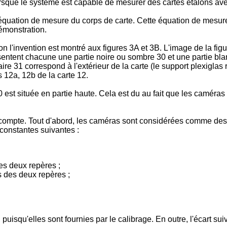
que le système est capable de mesurer des cartes étalons ave
quation de mesure du corps de carte. Cette équation de mesure 
émonstration.
l'invention est montré aux figures 3A et 3B. L'image de la figu
entent chacune une partie noire ou sombre 30 et une partie blan
re 31 correspond à l'extérieur de la carte (le support plexiglas ré
s 12a, 12b de la carte 12.
est située en partie haute. Cela est du au fait que les caméras 
 compte. Tout d'abord, les caméras sont considérées comme des
constantes suivantes :
 des deux repères ;
es des deux repères ;
qu'elles sont fournies par le calibrage. En outre, l'écart suiv