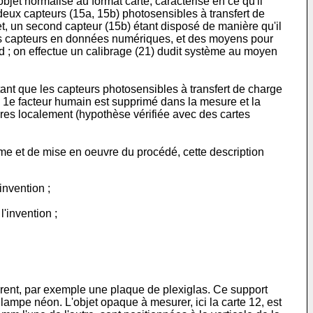
et normalisé au format carte, caractérisé en ce qu'il
deux capteurs (15a, 15b) photosensibles à transfert de
et, un second capteur (15b) étant disposé de manière qu'il
sdits capteurs en données numériques, et des moyens pour
rd ; on effectue un calibrage (21) dudit système au moyen
 tant que les capteurs photosensibles à transfert de charge
, 1e facteur humain est supprimé dans la mesure et la
pres localement (hypothèse vérifiée avec des cartes
tème et de mise en oeuvre du procédé, cette description
invention ;
'invention ;
arent, par exemple une plaque de plexiglas. Ce support
lampe néon. L'objet opaque à mesurer, ici la carte 12, est