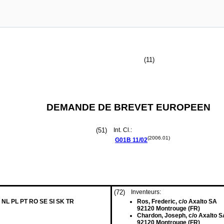
(11)
DEMANDE DE BREVET EUROPEEN
(51)
Int. Cl.:
(2006.01)
G01B
11/02
(72)
Inventeurs:
 NL PL PT RO SE SI SK TR
Ros, Frederic, c/o Axalto SA
92120 Montrouge (FR)
Chardon, Joseph, c/o Axalto S
92120 Montrouge (FR)