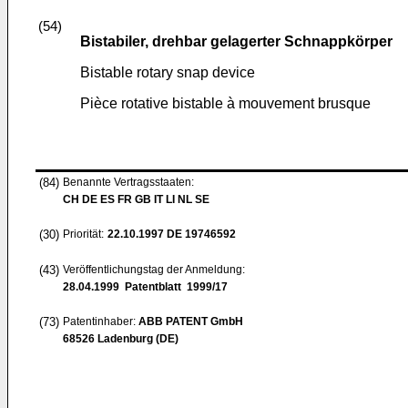
(54)
Bistabiler, drehbar gelagerter Schnappkörper
Bistable rotary snap device
Pièce rotative bistable à mouvement brusque
(84)
Benannte Vertragsstaaten:
CH DE ES FR GB IT LI NL SE
(30)
Priorität:
22.10.1997
DE 19746592
(43)
Veröffentlichungstag der Anmeldung:
28.04.1999
Patentblatt 1999/17
(73)
Patentinhaber:
ABB PATENT GmbH
68526 Ladenburg (DE)