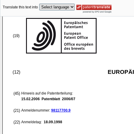
Translate this text into
(19)
EUROPÄI
(12)
(45)
Hinweis auf die Patenterteilung:
15.02.2006
Patentblatt 2006/07
(21)
Anmeldenummer:
98117700.9
(22)
Anmeldetag:
18.09.1998