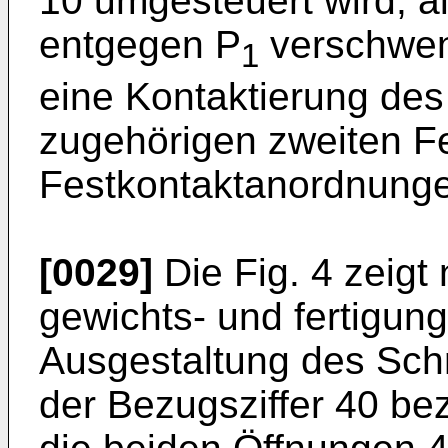
10 umgesteuert wird, al
entgegen P
verschwenk
1
eine Kontaktierung des 
zugehörigen zweiten F
Festkontaktanordnungen
[0029]
Die Fig. 4 zeigt 
gewichts- und fertigun
Ausgestaltung des Schn
der Bezugsziffer 40 be