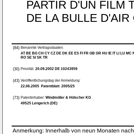
PARTIR D'UN FILM
DE LA BULLE D'AI
(84)
Benannte Vertragsstaaten:
AT BE BG CH CY CZ DE DK EE ES FI FR GB GR HU IE IT LI LU MC 
RO SE SI SK TR
(30)
Priorität:
20.09.2002
DE 10243959
(43)
Veröffentlichungstag der Anmeldung:
22.06.2005
Patentblatt 2005/25
(73)
Patentinhaber:
Windmöller & Hölscher KG
49525 Lengerich (DE)
Anmerkung: Innerhalb von neun Monaten nach 