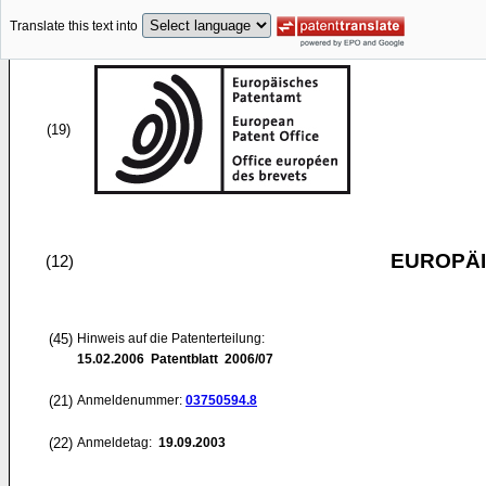
Translate this text into
(19)
EUROPÄI
(12)
(45)
Hinweis auf die Patenterteilung:
15.02.2006
Patentblatt 2006/07
(21)
Anmeldenummer:
03750594.8
(22)
Anmeldetag:
19.09.2003