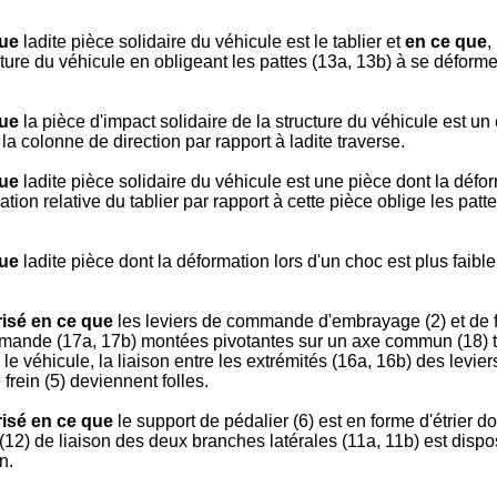
que
ladite pièce solidaire du véhicule est le tablier et
en ce que
,
cture du véhicule en obligeant les pattes (13a, 13b) à se déforme
que
la pièce d'impact solidaire de la structure du véhicule est un
la colonne de direction par rapport à ladite traverse.
que
ladite pièce solidaire du véhicule est une pièce dont la déform
mation relative du tablier par rapport à cette pièce oblige les pat
que
ladite pièce dont la déformation lors d'un choc est plus faible
risé en ce que
les leviers de commande d'embrayage (2) et de f
commande (17a, 17b) montées pivotantes sur un axe commun (18) tr
ur le véhicule, la liaison entre les extrémités (16a, 16b) des lev
frein (5) deviennent folles.
risé en ce que
le support de pédalier (6) est en forme d'étrier d
tal (12) de liaison des deux branches latérales (11a, 11b) est dis
n.