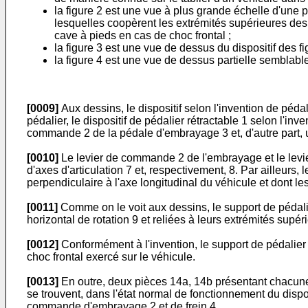
la figure 2 est une vue à plus grande échelle d'une p
lesquelles coopèrent les extrémités supérieures des
cave à pieds en cas de choc frontal ;
la figure 3 est une vue de dessus du dispositif des f
la figure 4 est une vue de dessus partielle semblable 
[0009]
Aux dessins, le dispositif selon l'invention de péda
pédalier, le dispositif de pédalier rétractable 1 selon l'inv
commande 2 de la pédale d'embrayage 3 et, d'autre part, 
[0010]
Le levier de commande 2 de l'embrayage et le levier
d'axes d'articulation 7 et, respectivement, 8. Par ailleurs,
perpendiculaire à l'axe longitudinal du véhicule et dont les
[0011]
Comme on le voit aux dessins, le support de pédalier
horizontal de rotation 9 et reliées à leurs extrémités supér
[0012]
Conformément à l'invention, le support de pédalier 6
choc frontal exercé sur le véhicule.
[0013]
En outre, deux pièces 14a, 14b présentant chacune 
se trouvent, dans l'état normal de fonctionnement du dispos
commande d'embrayage 2 et de frein 4.