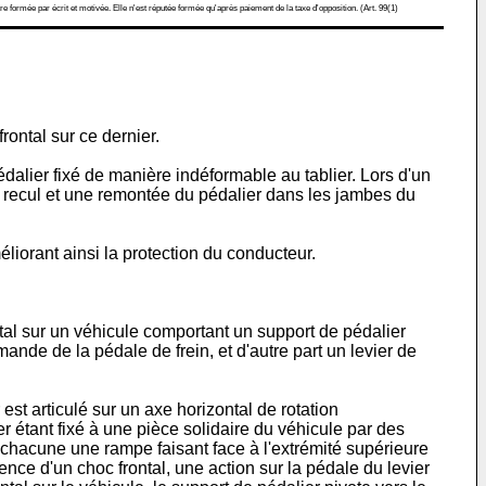
re formée par écrit et motivée. Elle n'est réputée formée qu'après paiement de la taxe d'opposition. (Art. 99(1)
ontal sur ce dernier.
alier fixé de manière indéformable au tablier. Lors d'un
un recul et une remontée du pédalier dans les jambes du
éliorant ainsi la protection du conducteur.
tal sur un véhicule comportant un support de pédalier
mande de la pédale de frein, et d'autre part un levier de
est articulé sur un axe horizontal de rotation
er étant fixé à une pièce solidaire du véhicule par des
t chacune une rampe faisant face à l'extrémité supérieure
nce d'un choc frontal, une action sur la pédale du levier