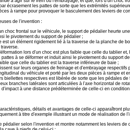
 agir sur le frein ou l'embrayage, et que, lors d'un choc fronta
nt par écrasement les pattes de sorte que les extrémités supéri
èces à rampe pour provoquer le basculement des leviers de com
ses de l'invention :
d'un choc frontal sur le véhicule, le support de pédalier heurte u
nsi le pivotement du support de pédalier ;
le est un élément rigidement lié à la traverse de la planche de b
 traverse.
éformation lors d'un choc est plus faible que celle du tablier et, 
es pattes à se déformer et induit ainsi le pivotement du support de
ible que celle du tablier est la traverse inférieure de baie ;
ssent sur leurs organes de freinage et d'embrayage respectifs 
itudinal du véhicule et porté par les deux pièces à rampe et en c
 biellettes respectives est libérée de sorte que les pédales de 
deux branches latérales sont articulées à l'axe horizontal de rota
 d'impact à une distance prédéterminée de celle-ci en condition 
aractéristiques, détails et avantages de celle-ci apparaîtront plu
ement à titre d'exemple illustrant un mode de réalisation de l'i
f de pédalier selon l'invention et montre notamment les leviers
a cave à pieds de celui-ci ;