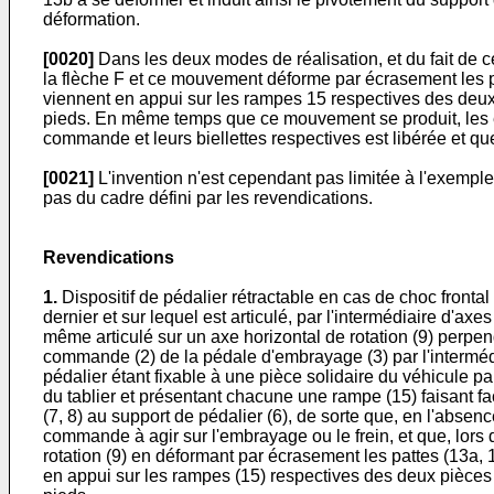
déformation.
[0020]
Dans les deux modes de réalisation, et du fait de ce 
la flèche F et ce mouvement déforme par écrasement les p
viennent en appui sur les rampes 15 respectives des deu
pieds. En même temps que ce mouvement se produit, les ext
commande et leurs biellettes respectives est libérée et qu
[0021]
L'invention n'est cependant pas limitée à l'exemple 
pas du cadre défini par les revendications.
Revendications
1.
Dispositif de pédalier rétractable en cas de choc fronta
dernier et sur lequel est articulé, par l'intermédiaire d'axe
même articulé sur un axe horizontal de rotation (9) perpen
commande (2) de la pédale d'embrayage (3) par l'intermédia
pédalier étant fixable à une pièce solidaire du véhicule pa
du tablier et présentant chacune une rampe (15) faisant fa
(7, 8) au support de pédalier (6), de sorte que, en l'absen
commande à agir sur l'embrayage ou le frein, et que, lors d'
rotation (9) en déformant par écrasement les pattes (13a,
en appui sur les rampes (15) respectives des deux pièces