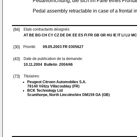
Pedalvorrichtung, die sich im Falle eines Front
Pedal assembly retractable in case of a frontal 
(84)
Etats contractants désignés:
AT BE BG CH CY CZ DE DK EE ES FI FR GB GR HU IE IT LI LU MC
(30)
Priorité:
09.05.2003
FR 0305627
(43)
Date de publication de la demande:
10.11.2004
Bulletin 2004/46
(73)
Titulaires:
Peugeot Citroen Automobiles S.A.
78140 Vélizy Villacoublay (FR)
BCK Technology Ltd
Scunthorpe, North Lincolnshire DM159 GA (GB)