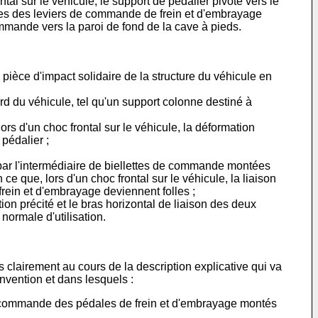
l sur le véhicule, le support de pédalier pivote vers le
eures des leviers de commande de frein et d'embrayage
mande vers la paroi de fond de la cave à pieds.
ne pièce d'impact solidaire de la structure du véhicule en
ord du véhicule, tel qu'un support colonne destiné à
lors d'un choc frontal sur le véhicule, la déformation
 pédalier ;
par l'intermédiaire de biellettes de commande montées
e que, lors d'un choc frontal sur le véhicule, la liaison
frein et d'embrayage deviennent folles ;
tion précité et le bras horizontal de liaison des deux
normale d'utilisation.
s clairement au cours de la description explicative qui va
nvention et dans lesquels :
 de commande des pédales de frein et d'embrayage montés