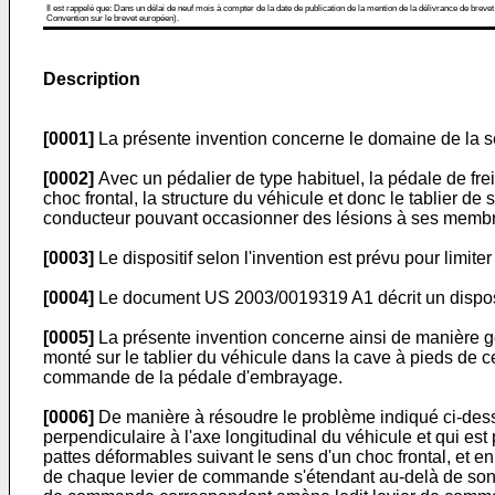
Il est rappelé que: Dans un délai de neuf mois à compter de la date de publication de la mention de la délivrance de brevet
Convention sur le brevet européen).
Description
[0001]
La présente invention concerne le domaine de la sé
[0002]
Avec un pédalier de type habituel, la pédale de fre
choc frontal, la structure du véhicule et donc le tablier 
conducteur pouvant occasionner des lésions à ses membres 
[0003]
Le dispositif selon l'invention est prévu pour limite
[0004]
Le document US 2003/0019319 A1 décrit un disposit
[0005]
La présente invention concerne ainsi de manière gén
monté sur le tablier du véhicule dans la cave à pieds de ce
commande de la pédale d'embrayage.
[0006]
De manière à résoudre le problème indiqué ci-dessus,
perpendiculaire à l'axe longitudinal du véhicule et qui est 
pattes déformables suivant le sens d'un choc frontal, et e
de chaque levier de commande s'étendant au-delà de son axe