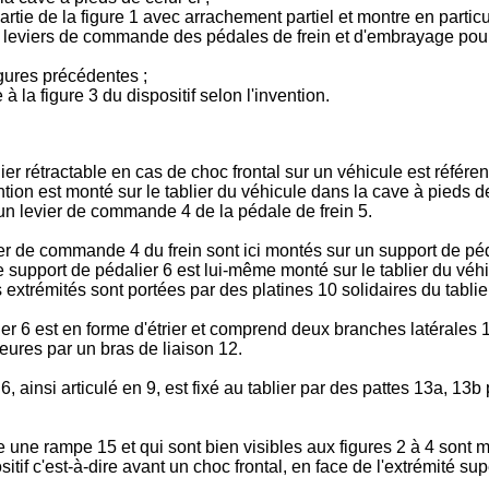
artie de la figure 1 avec arrachement partiel et montre en partic
 leviers de commande des pédales de frein et d'embrayage pour f
igures précédentes ;
à la figure 3 du dispositif selon l'invention.
lier rétractable en cas de choc frontal sur un véhicule est réfé
ention est monté sur le tablier du véhicule dans la cave à pieds de
un levier de commande 4 de la pédale de frein 5.
 de commande 4 du frein sont ici montés sur un support de pédali
 le support de pédalier 6 est lui-même monté sur le tablier du véhi
 extrémités sont portées par des platines 10 solidaires du tablie
 6 est en forme d'étrier et comprend deux branches latérales 11a
ieures par un bras de liaison 12.
, ainsi articulé en 9, est fixé au tablier par des pattes 13a, 13
une rampe 15 et qui sont bien visibles aux figures 2 à 4 sont m
itif c'est-à-dire avant un choc frontal, en face de l'extrémité s