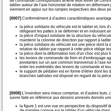
de commande correspondant amène ledit levier de commande à
tablier autour de l'axe horizontal de rotation en déforma
viennent en appui sur les rampes respectives des deux pi
[0007]
Conformément à d'autres caractéristiques avantageu
la pièce solidaire du véhicule est le tablier et, lors 
obligeant les pattes à se déformer et en induisant ai
la pièce d'impact solidaire de la structure du véhicu
maintenir la colonne de direction par rapport à ladite
la pièce solidaire du véhicule est une pièce dont la d
relative du tablier par rapport à cette pièce oblige l
la pièce dont la déformation lors d'un choc est plus fa
les leviers de commande de frein et d'embrayage agi
pivotantes sur un axe commun transversal à l'axe long
entre les extrémités des leviers de commande et leurs
le support de pédalier est en forme d'étrier dont les 
branches latérales est disposé en regard de la pièce
[0008]
L'invention sera mieux comprise, et d'autres buts, c
suivre faite en référence aux dessins annexés donnés uniqu
la figure 1 est une vue en perspective du dispositi
de manière connue sur le tablier d'un véhicule dans l