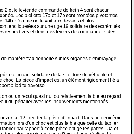
 2 et le levier de commande de frein 4 sont chacun
opriée. Les biellette 17a et 17b sont montées pivotantes
 et 14b. Comme on le voit aux dessins et plus
 sont encliquetées sur une tige 19 solidaire des extrémités
tes respectives et donc des leviers de commande et des
t de manière traditionnelle sur les organes d'embrayage
ièce d'impact solidaire de la structure du véhicule et
le choc. La pièce d'impact est un élément rigidement lié à
port à ladite traverse.
ion ou un recul quasi nul ou relativement faible au regard
e recul du pédalier avec les inconvénients mentionnés
 horizontal 12, heurter la pièce d'impact. Dans un deuxième
mation lors d'un choc est plus faible que celle du tablier
tablier par rapport à cette pièce oblige les pattes 13a et
 a donc plus besoin de pièce d'impact pour réaliser la