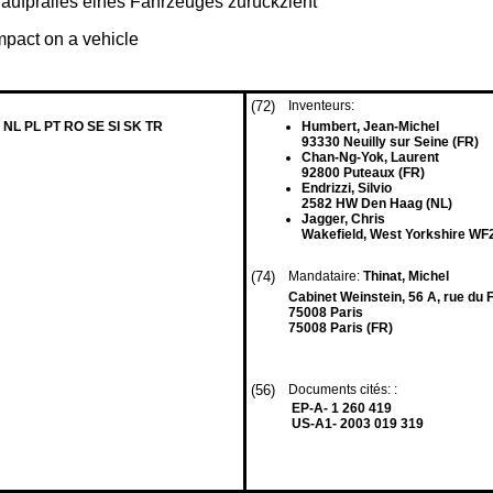
alaufpralles eines Fahrzeuges zurückzieht
impact on a vehicle
(72)
Inventeurs:
 NL PL PT RO SE SI SK TR
Humbert, Jean-Michel
93330 Neuilly sur Seine (FR)
Chan-Ng-Yok, Laurent
92800 Puteaux (FR)
Endrizzi, Silvio
2582 HW Den Haag (NL)
Jagger, Chris
Wakefield, West Yorkshire WF
(74)
Mandataire:
Thinat, Michel
Cabinet Weinstein, 56 A, rue du
75008 Paris
75008 Paris (FR)
(56)
Documents cités: :
EP-A- 1 260 419
US-A1- 2003 019 319