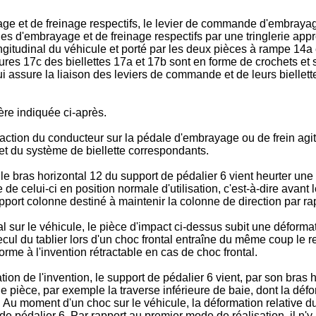
 et de freinage respectifs, le levier de commande d'embrayage
es d'embrayage et de freinage respectifs par une tringlerie appr
ongitudinal du véhicule et porté par les deux pièces à rampe 14a
ieures 17c des biellettes 17a et 17b sont en forme de crochets et
i assure la liaison des leviers de commande et de leurs biellet
ère indiquée ci-après.
 action du conducteur sur la pédale d'embrayage ou de frein agi
et du système de biellette correspondants.
e bras horizontal 12 du support de pédalier 6 vient heurter une p
e celui-ci en position normale d'utilisation, c'est-à-dire avant 
pport colonne destiné à maintenir la colonne de direction par rap
sur le véhicule, le pièce d'impact ci-dessus subit une déformat
e recul du tablier lors d'un choc frontal entraîne du même coup l
me à l'invention rétractable en cas de choc frontal.
ion de l'invention, le support de pédalier 6 vient, par son bras
e pièce, par exemple la traverse inférieure de baie, dont la défor
Au moment d'un choc sur le véhicule, la déformation relative du 
de pédalier 6. Par rapport au premier mode de réalisation, il n'y