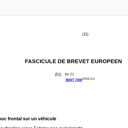
(11)
FASCICULE DE BREVET EUROPEEN
(51)
Int. Cl.:
(2006.01)
B60T
7/06
hoc frontal sur un véhicule