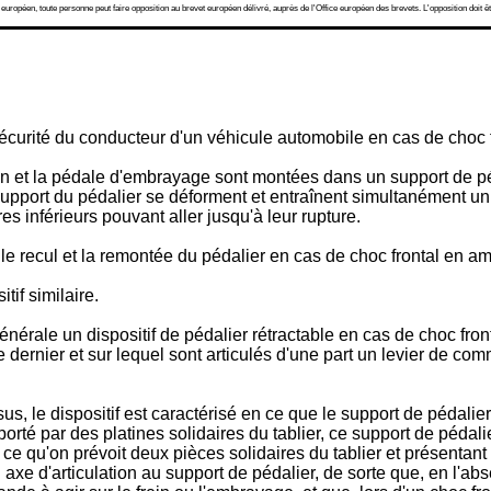
 européen, toute personne peut faire opposition au brevet européen délivré, auprès de l'Office européen des brevets. L'opposition doit êt
curité du conducteur d'un véhicule automobile en cas de choc fr
in et la pédale d'embrayage sont montées dans un support de péd
de support du pédalier se déforment et entraînent simultanément 
inférieurs pouvant aller jusqu'à leur rupture.
r le recul et la remontée du pédalier en cas de choc frontal en am
if similaire.
érale un dispositif de pédalier rétractable en cas de choc fron
 dernier et sur lequel sont articulés d'une part un levier de com
 le dispositif est caractérisé en ce que le support de pédalier 
porté par des platines solidaires du tablier, ce support de pédali
n ce qu'on prévoit deux pièces solidaires du tablier et présentan
 d'articulation au support de pédalier, de sorte que, en l'abse