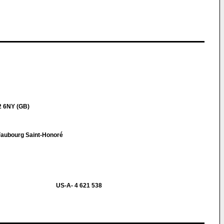
2 6NY (GB)
 Faubourg Saint-Honoré
US-A- 4 621 538