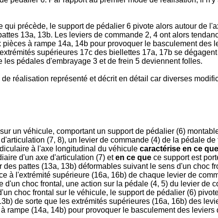
qui précède, le support de pédalier 6 pivote alors autour de l'ax
attes 13a, 13b. Les leviers de commande 2, 4 ont alors tendanc
x pièces à rampe 14a, 14b pour provoquer le basculement des l
rémités supérieures 17c des biellettes 17a, 17b se dégagent de 
e les pédales d'embrayage 3 et de frein 5 deviennent folles.
de réalisation représenté et décrit en détail car diverses modific
l sur un véhicule, comportant un support de pédalier (6) montable
s d'articulation (7, 8), un levier de commande (4) de la pédale de f
diculaire à l'axe longitudinal du véhicule
caractérise en ce qu
ire d'un axe d'articulation (7) et
en ce que
ce support est porté
r des pattes (13a, 13b) déformables suivant le sens d'un choc fro
ce à l'extrémité supérieure (16a, 16b) de chaque levier de comm
ce d'un choc frontal, une action sur la pédale (4, 5) du levier d
un choc frontal sur le véhicule, le support de pédalier (6) pivote 
 13b) de sorte que les extrémités supérieures (16a, 16b) des lev
 à rampe (14a, 14b) pour provoquer le basculement des leviers 