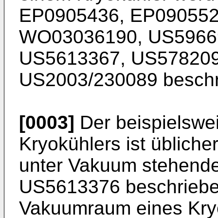
EP0905436, EP090552
WO03036190, US5966
US5613367, US578209
US2003/230089 beschr
[0003]
Der beispielswei
Kryokühlers ist übliche
unter Vakuum stehenden
US5613376 beschrieben
Vakuumraum eines Kryos