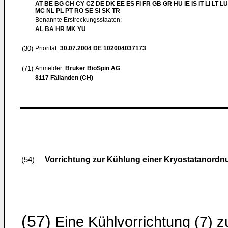
AT BE BG CH CY CZ DE DK EE ES FI FR GB GR HU IE IS IT LI LT LU
MC NL PL PT RO SE SI SK TR
Benannte Erstreckungsstaaten:
AL BA HR MK YU
(30)
Priorität:
30.07.2004
DE 102004037173
(71)
Anmelder:
Bruker BioSpin AG
8117 Fällanden (CH)
Vorrichtung zur Kühlung einer Kryostatanordn
(54)
(57)
Eine Kühlvorrichtung (7) z