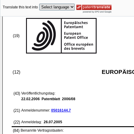
Translate this text into
(19)
EUROPÄIS
(12)
(43)
Veröffentlichungstag:
22.02.2006
Patentblatt 2006/08
(21)
Anmeldenummer:
05016144.7
(22)
Anmeldetag:
26.07.2005
(84)
Benannte Vertragsstaaten: