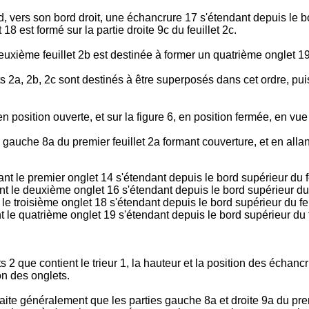
, vers son bord droit, une échancrure 17 s'étendant depuis le bor
 18 est formé sur la partie droite 9c du feuillet 2c.
deuxième feuillet 2b est destinée à former un quatrième onglet 1
lets 2a, 2b, 2c sont destinés à être superposés dans cet ordre, 
 en position ouverte, et sur la figure 6, en position fermée, en vu
 gauche 8a du premier feuillet 2a formant couverture, et en allant 
t le premier onglet 14 s'étendant depuis le bord supérieur du feui
nt le deuxième onglet 16 s'étendant depuis le bord supérieur du feu
 le troisième onglet 18 s'étendant depuis le bord supérieur du feuil
t le quatrième onglet 19 s'étendant depuis le bord supérieur du feu
2 que contient le trieur 1, la hauteur et la position des échancr
ion des onglets.
ite généralement que les parties gauche 8a et droite 9a du prem