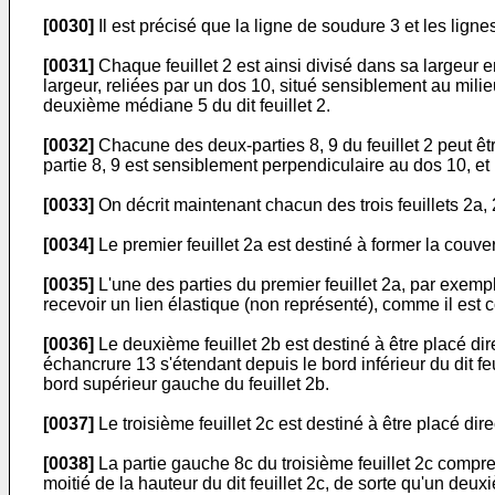
[0030]
Il est précisé que la ligne de soudure 3 et les ligne
[0031]
Chaque feuillet 2 est ainsi divisé dans sa largeur
largeur, reliées par un dos 10, situé sensiblement au milie
deuxième médiane 5 du dit feuillet 2.
[0032]
Chacune des deux-parties 8, 9 du feuillet 2 peut êtr
partie 8, 9 est sensiblement perpendiculaire au dos 10, et 
[0033]
On décrit maintenant chacun des trois feuillets 2a, 2
[0034]
Le premier feuillet 2a est destiné à former la couve
[0035]
L'une des parties du premier feuillet 2a, par exemple
recevoir un lien élastique (non représenté), comme il est co
[0036]
Le deuxième feuillet 2b est destiné à être placé di
échancrure 13 s'étendant depuis le bord inférieur du dit feu
bord supérieur gauche du feuillet 2b.
[0037]
Le troisième feuillet 2c est destiné à être placé direc
[0038]
La partie gauche 8c du troisième feuillet 2c compre
moitié de la hauteur du dit feuillet 2c, de sorte qu'un deux