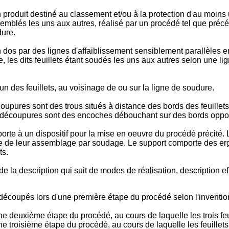
produit destiné au classement et/ou à la protection d'au moins
ssemblés les uns aux autres, réalisé par un procédé tel que pr
ure.
dos par des lignes d'affaiblissement sensiblement parallèles en
 les dits feuillets étant soudés les uns aux autres selon une li
 des feuillets, au voisinage de ou sur la ligne de soudure.
upures sont des trous situés à distance des bords des feuillets,
s découpures sont des encoches débouchant sur des bords opposé
pporte à un dispositif pour la mise en oeuvre du procédé précité
e de leur assemblage par soudage. Le support comporte des ergot
ts.
 de la description qui suit de modes de réalisation, description
ets découpés lors d'une première étape du procédé selon l'invent
une deuxième étape du procédé, au cours de laquelle les trois fe
ne troisième étape du procédé, au cours de laquelle les feuillet