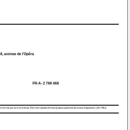
, avenue de l'Opéra
FR-A- 2 788 468
re formée par écrit et motivée. Elle n'est réputée formée qu'après paiement de la taxe d'opposition. (Art. 99(1)