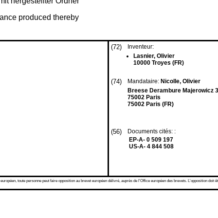
it hergestellter Ordner
liance produced thereby
(72)
Inventeur:
Lasnier, Olivier
10000 Troyes (FR)
(74)
Mandataire:
Nicolle, Olivier
Breese Derambure Majerowicz 38
75002 Paris
75002 Paris (FR)
(56)
Documents cités: :
EP-A- 0 509 197
US-A- 4 844 508
 européen, toute personne peut faire opposition au brevet européen délivré, auprès de l'Office européen des brevets. L'opposition doit êt