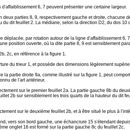
s d'affaiblissement 6, 7 peuvent présenter une certaine largeur.
 en deux parties 8, 9, respectivement gauche et droite, chacune
u du dit feuillet 2. La médiane, selon la direction D2, du dos 10
e déplacée, par rotation autour de la ligne d'affaiblissement 6, 
une position ouverte, où la dite partie 8, 9 est sensiblement par
b, 2c, en référence à la figure 1.
rture du trieur 1, et possède des dimensions légèrement supérieu
 la partie droite 9a, comme illustré sur la figure 1, peut compor
nnu de l'art antérieur.
rectement sur le premier feuillet 2a. La partie gauche 8b du de
illet 2b sur sensiblement les trois quarts de la hauteur du dit fe
tement sur le deuxième feuillet 2b, et à être situé le plus à l'inté
nd, vers son bord gauche, une échancrure 15 s'étendant depuis le
ième onglet 16 est formé sur la partie gauche 8c du feuillet 2c.