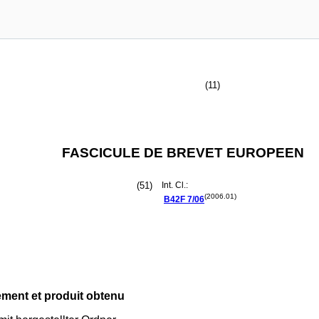
(11)
FASCICULE DE BREVET EUROPEEN
(51)
Int. Cl.:
(2006.01)
B42F
7/06
ement et produit obtenu