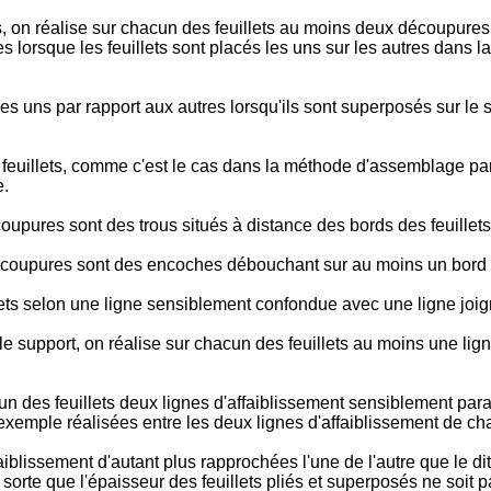
, on réalise sur chacun des feuillets au moins deux découpures
 lorsque les feuillets sont placés les uns sur les autres dans l
 les uns par rapport aux autres lorsqu'ils sont superposés sur le 
 feuillets, comme c'est le cas dans la méthode d'assemblage par 
e.
oupures sont des trous situés à distance des bords des feuillets
écoupures sont des encoches débouchant sur au moins un bord d
lets selon une ligne sensiblement confondue avec une ligne joig
 support, on réalise sur chacun des feuillets au moins une ligne 
un des feuillets deux lignes d'affaiblissement sensiblement para
exemple réalisées entre les deux lignes d'affaiblissement de cha
iblissement d'autant plus rapprochées l'une de l'autre que le dit f
e sorte que l'épaisseur des feuillets pliés et superposés ne soit