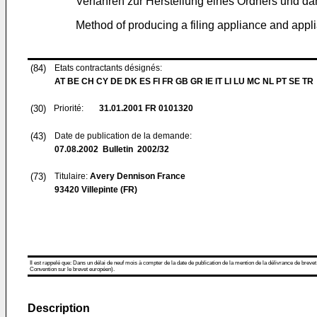
Verfahren zur Herstellung eines Ordners und dam
Method of producing a filing appliance and app
(84)
Etats contractants désignés:
AT BE CH CY DE DK ES FI FR GB GR IE IT LI LU MC NL PT SE TR
(30)
Priorité:
31.01.2001
FR 0101320
(43)
Date de publication de la demande:
07.08.2002
Bulletin 2002/32
(73)
Titulaire:
Avery Dennison France
93420 Villepinte (FR)
Il est rappelé que: Dans un délai de neuf mois à compter de la date de publication de la mention de la délivrance de brevet
Convention sur le brevet européen).
Description