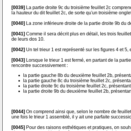
[0039]
La partie droite 9c du troisième feuillet 2c comprend
la hauteur du dit feuillet 2c, de sorte qu'un troisième onglet
[0040]
La zone inférieure droite de la partie droite 9b du 
[0041]
Comme il sera décrit plus en détail, les trois feuil
de leurs dos 10.
[0042]
Un tel trieur 1 est représenté sur les figures 4 et 5,
[0043]
Lorsque le trieur 1 est fermé, en partant de la partie
rencontre successivement :
la partie gauche 8b du deuxième feuillet 2b, présentan
la partie gauche 8c du troisième feuillet 2c, présenta
la partie droite 9c du troisième feuillet 2c, présentant
la partie droite 9b du deuxième feuillet 2b, présentan
[0044]
On comprend ainsi que, selon le nombre de feuillets 
une fois le trieur 1 assemblé, il y ait une parfaite success
[0045]
Pour des raisons esthétiques et pratiques, on souha