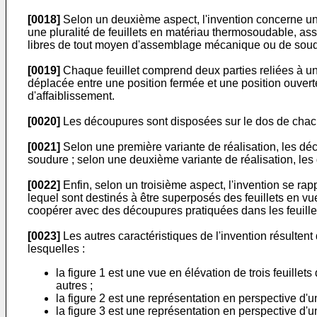
[0018]
Selon un deuxième aspect, l'invention concerne un 
une pluralité de feuillets en matériau thermosoudable, a
libres de tout moyen d'assemblage mécanique ou de soud
[0019]
Chaque feuillet comprend deux parties reliées à un 
déplacée entre une position fermée et une position ouverte,
d'affaiblissement.
[0020]
Les découpures sont disposées sur le dos de chacun
[0021]
Selon une première variante de réalisation, les déco
soudure ; selon une deuxième variante de réalisation, le
[0022]
Enfin, selon un troisième aspect, l'invention se ra
lequel sont destinés à être superposés des feuillets en vu
coopérer avec des découpures pratiquées dans les feuille
[0023]
Les autres caractéristiques de l'invention résultent
lesquelles :
la figure 1 est une vue en élévation de trois feuill
autres ;
la figure 2 est une représentation en perspective d'
la figure 3 est une représentation en perspective d'u