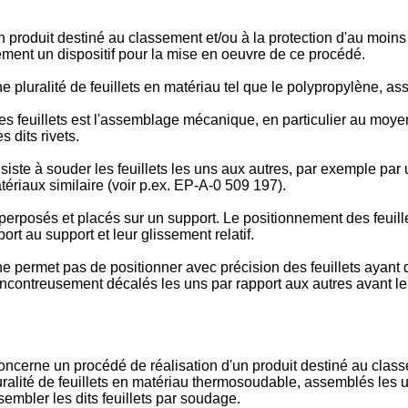
 produit destiné au classement et/ou à la protection d'au moins 
ment un dispositif pour la mise en oeuvre de ce procédé.
 pluralité de feuillets en matériau tel que le polypropylène, as
illets est l'assemblage mécanique, en particulier au moyen de r
 dits rivets.
à souder les feuillets les uns aux autres, par exemple par ul
ériaux similaire (voir p.ex. EP-A-0 509 197).
perposés et placés sur un support. Le positionnement des feuille
rt au support et leur glissement relatif.
 permet pas de positionner avec précision des feuillets ayant 
ncontreusement décalés les uns par rapport aux autres avant leu
 concerne un procédé de réalisation d'un produit destiné au clas
uralité de feuillets en matériau thermosoudable, assemblés les u
embler les dits feuillets par soudage.