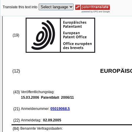
Translate this text into
(19)
EUROPÄIS
(12)
(43)
Veröffentlichungstag:
15.03.2006
Patentblatt 2006/11
(21)
Anmeldenummer:
05019068.5
(22)
Anmeldetag:
02.09.2005
(84)
Benannte Vertragsstaaten: