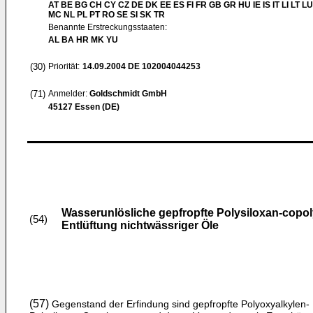
AT BE BG CH CY CZ DE DK EE ES FI FR GB GR HU IE IS IT LI LT LU
MC NL PL PT RO SE SI SK TR
Benannte Erstreckungsstaaten:
AL BA HR MK YU
(30)
Priorität:
14.09.2004
DE 102004044253
(71)
Anmelder:
Goldschmidt GmbH
45127 Essen (DE)
Wasserunlösliche gepfropfte Polysiloxan-cop
(54)
Entlüftung nichtwässriger Öle
(57)
Gegenstand der Erfindung sind gepfropfte Polyoxyalkylen-