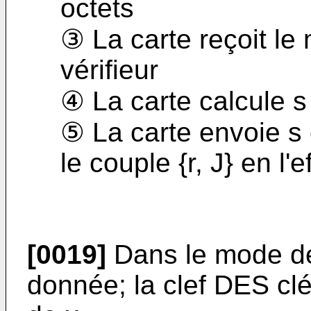
octets
③ La carte reçoit le
vérifieur
④ La carte calcule s 
⑤ La carte envoie s e
le couple {r, J} en l
[0019]
Dans le mode de 
donnée; la clef DES clé