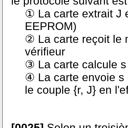
le protocole suivant est 
① La carte extrait J
EEPROM)
② La carte reçoit le
vérifieur
③ La carte calcule s
④ La carte envoie s e
le couple {r, J} en l
[0025]
Selon un troisiè