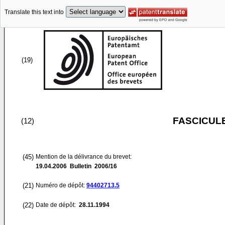
Translate this text into
(19)
FASCICUL
(12)
(45)
Mention de la délivrance du brevet:
19.04.2006
Bulletin 2006/16
(21)
Numéro de dépôt:
94402713.5
(22)
Date de dépôt:
28.11.1994