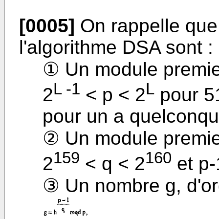
[0005]
On rappelle que
l'algorithme DSA sont :
① Un module premier
L -1
L
2
< p < 2
pour 51
pour un a quelconqu
② Un module premier
159
160
2
< q < 2
et p-
③ Un nombre g, d'or