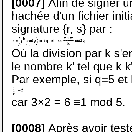
[0007]
Afin de signer 
hachée d'un fichier initi
signature {r, s} par :
Où la division par k s'e
le nombre k' tel que k 
Par exemple, si q=5 et 
car 3×2 = 6 ≡1 mod 5.
[0008]
Après avoir test