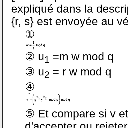
expliqué dans la descri
{r, s} est envoyée au vér
①
② u
=m w mod q
1
③ u
= r w mod q
2
④
⑤ Et compare si v et
d'accepter ou rejeter