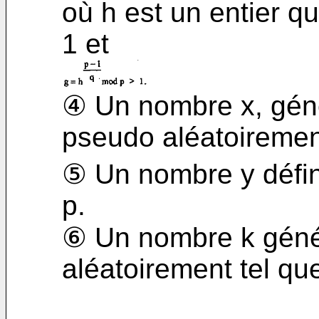
où h est un entier qu
1 et
④ Un nombre x, géné
pseudo aléatoiremen
⑤ Un nombre y défini 
p.
⑥ Un nombre k géné
aléatoirement tel que