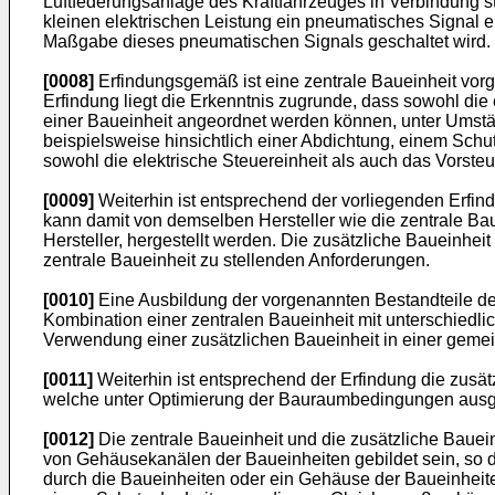
Luftfederungsanlage des Kraftfahrzeuges in Verbindung st
kleinen elektrischen Leistung ein pneumatisches Signal 
Maßgabe dieses pneumatischen Signals geschaltet wird.
[0008]
Erfindungsgemäß ist eine zentrale Baueinheit vorge
Erfindung liegt die Erkenntnis zugrunde, dass sowohl die 
einer Baueinheit angeordnet werden können, unter Umstä
beispielsweise hinsichtlich einer Abdichtung, einem Schu
sowohl die elektrische Steuereinheit als auch das Vorste
[0009]
Weiterhin ist entsprechend der vorliegenden Erfind
kann damit von demselben Hersteller wie die zentrale Bau
Hersteller, hergestellt werden. Die zusätzliche Baueinhe
zentrale Baueinheit zu stellenden Anforderungen.
[0010]
Eine Ausbildung der vorgenannten Bestandteile de
Kombination einer zentralen Baueinheit mit unterschiedli
Verwendung einer zusätzlichen Baueinheit in einer gemei
[0011]
Weiterhin ist entsprechend der Erfindung die zusät
welche unter Optimierung der Bauraumbedingungen ausge
[0012]
Die zentrale Baueinheit und die zusätzliche Baue
von Gehäusekanälen der Baueinheiten gebildet sein, so 
durch die Baueinheiten oder ein Gehäuse der Baueinheite