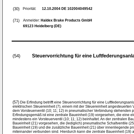
(30)
Priorität:
12.10.2004
DE 102004049542
(71)
Anmelder:
Haldex Brake Products GmbH
69123 Heidelberg (DE)
Steuervorrichtung für eine Luftfederungsanla
(54)
(57)
Die Erfindung betrifft eine Steuervorrichtung für eine Luftfederungsanla
elektrischen Steuereinheit (7), einem mit der Steuereinheit angesteuerten V
dem Vorsteuerventil (10; 11; 12) in pneumatischer Verbindung stehenden pn
Erfindungsgemäß ist eine zentrale Baueinheit (19) vorgesehen, die eine el
mindestens ein Vorsteuerventil (10; 11; 12) beinhaltet. An der zentralen Bau
Baueinheit (21) vorgesehen, die (lediglich) pneumatische Schaltventile (25;
Baueinheit (19) und die zusätzliche Baueinheit (21) über innenliegende p
miteinander verbunden sind. Hierdurch kann die zentrale Baueinheit (19) 