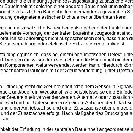
n durch die erfindungsgemäße Ausgestaltung zusätzliche Verb
r Baueinheit mit solchen einer anderen Baueinheit unmittelbar
t und die zusätzlichen Baueinheiten in einander zugewandten St
ndung geeigneter elastischer Dichtelemente übertreten kann.
it und die zusätzliche Baueinheit entsprechend der Funktionen
 Bauelemente vorrangig der zentralen Baueinheit zugeordnet s
erdurch soll allerdings nicht ausgeschlossen sein, dass auch d
 Steuervorrichtung oder elektrische Schaltelemente aufweist.
staltung ergibt sich, dass bei einem pneumatischen Defekt, un
uscht werden muss, sondern vielmehr nur die Baueinheit mit de
chen Komponenten weiterverwendet werden kann. Hierdurch kön
enachbarten Bauteilen mit der Steuervorrichtung, unter Umständ
 Erfindung steht die Steuereinheit mit einem Sensor in Signalv
uck, und/oder ein Wegsignal, wie beispielsweise eine Einfede
 der Steuereinheit verwendet werden. Alternativ oder zusätzlich
üft wird und bei Unterschreiten zu einem Anheben der Liftachse
endung einer Antriebsachse und einer Zusatzachse über ein geei
nd der Zusatzachse erfolgt. Nach Maßgabe des Drucksignals st
g an.
keit der Erfindung in der zentralen Baueinheit angeordnet sei