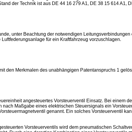
r Stand der Technik ist aus DE 44 16 279 A1, DE 38 15 614 A1,
runde, unter Beachtung der notwendigen Leitungsverbindungen e
e Luftfederungsanlage für ein Kraftfahrzeug vorzuschlagen.
mit den Merkmalen des unabhängigen Patentanspruchs 1 gelös
ereinheit angesteuertes Vorsteuerventil Einsatz. Bei einem der
en nach Maßgabe eines elektrischen Steuersignals ein Vorsteuer
 Vorsteuermagnetventil genannt. Ein solches Vorsteuerventil kan
esteuerten Vorsteuerventils wird dem pneumatischen Schaltven