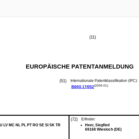
(11)
EUROPÄISCHE PATENTANMELDUNG
(51)
Internationale Patentklassifikation (IPC):
(2006.01)
B60G
17/052
(72)
Erfinder:
LU LV MC NL PL PT RO SE SI SK TR
Heer, Siegfied
69168 Wiesloch (DE)