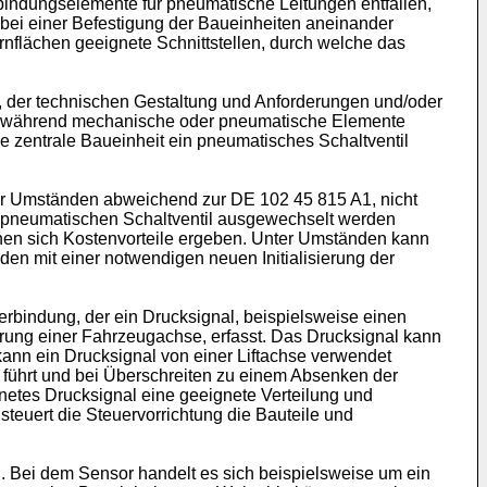
indungselemente für pneumatische Leitungen entfallen,
 bei einer Befestigung der Baueinheiten aneinander
irnflächen geeignete Schnittstellen, durch welche das
, der technischen Gestaltung und Anforderungen und/oder
ind, während mechanische oder pneumatische Elemente
ie zentrale Baueinheit ein pneumatisches Schaltventil
ter Umständen abweichend zur DE 102 45 815 A1, nicht
m pneumatischen Schaltventil ausgewechselt werden
nen sich Kostenvorteile ergeben. Unter Umständen kann
en mit einer notwendigen neuen Initialisierung der
erbindung, der ein Drucksignal, beispielsweise einen
rung einer Fahrzeugachse, erfasst. Das Drucksignal kann
 kann ein Drucksignal von einer Liftachse verwendet
 führt und bei Überschreiten zu einem Absenken der
gnetes Drucksignal eine geeignete Verteilung und
euert die Steuervorrichtung die Bauteile und
n. Bei dem Sensor handelt es sich beispielsweise um ein