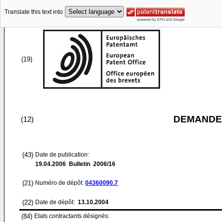
Translate this text into
(19)
DEMANDE
(12)
(43)
Date de publication:
19.04.2006
Bulletin 2006/16
(21)
Numéro de dépôt:
04360090.7
(22)
Date de dépôt:
13.10.2004
(84)
Etats contractants désignés: