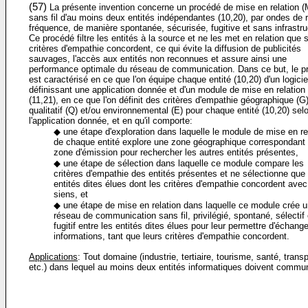
(57)
La présente invention concerne un procédé de mise en relation (
sans fil d'au moins deux entités indépendantes (10,20), par ondes de 
fréquence, de manière spontanée, sécurisée, fugitive et sans infrastru
Ce procédé filtre les entités à la source et ne les met en relation que s
critères d'empathie concordent, ce qui évite la diffusion de publicités
sauvages, l'accès aux entités non reconnues et assure ainsi une
performance optimale du réseau de communication. Dans ce but, le p
est caractérisé en ce que l'on équipe chaque entité (10,20) d'un logicie
définissant une application donnée et d'un module de mise en relation
(11,21), en ce que l'on définit des critères d'empathie géographique (G)
qualitatif (Q) et/ou environnemental (E) pour chaque entité (10,20) sel
l'application donnée, et en qu'il comporte:
◆ une étape d'exploration dans laquelle le module de mise en re
de chaque entité explore une zone géographique correspondant
zone d'émission pour rechercher les autres entités présentes,
◆ une étape de sélection dans laquelle ce module compare les
critères d'empathie des entités présentes et ne sélectionne que 
entités dites élues dont les critères d'empathie concordent avec
siens, et
◆ une étape de mise en relation dans laquelle ce module crée 
réseau de communication sans fil, privilégié, spontané, sélectif 
fugitif entre les entités dites élues pour leur permettre d'échang
informations, tant que leurs critères d'empathie concordent.
Applications
: Tout domaine (industrie, tertiaire, tourisme, santé, transp
etc.) dans lequel au moins deux entités informatiques doivent commun