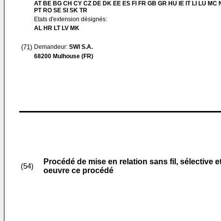
AT BE BG CH CY CZ DE DK EE ES FI FR GB GR HU IE IT LI LU MC 
PT RO SE SI SK TR
Etats d'extension désignés:
AL HR LT LV MK
(71)
Demandeur:
SWI S.A.
68200 Mulhouse (FR)
Procédé de mise en relation sans fil, sélective
(54)
oeuvre ce procédé