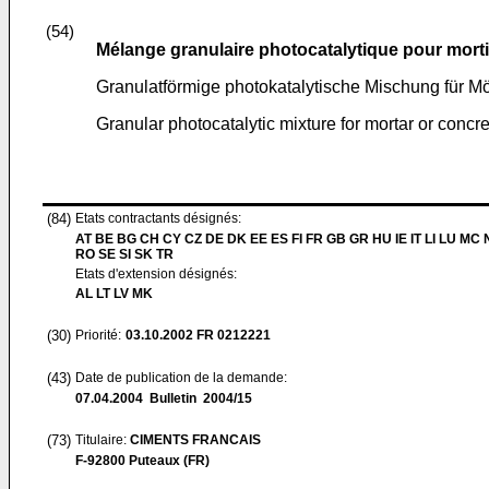
(54)
Mélange granulaire photocatalytique pour mortier
Granulatförmige photokatalytische Mischung für M
Granular photocatalytic mixture for mortar or concre
(84)
Etats contractants désignés:
AT BE BG CH CY CZ DE DK EE ES FI FR GB GR HU IE IT LI LU MC 
RO SE SI SK TR
Etats d'extension désignés:
AL LT LV MK
(30)
Priorité:
03.10.2002
FR 0212221
(43)
Date de publication de la demande:
07.04.2004
Bulletin 2004/15
(73)
Titulaire:
CIMENTS FRANCAIS
F-92800 Puteaux (FR)