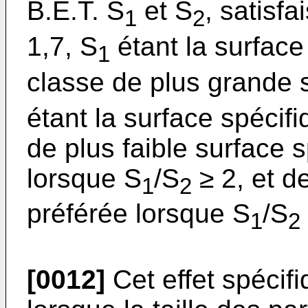
B.E.T. S
et S
, satisfa
1
2
1,7, S
étant la surfac
1
classe de plus grande s
étant la surface spéci
de plus faible surface 
lorsque S
/S
≥ 2, et d
1
2
préférée lorsque S
/S
1
2
[0012]
Cet effet spécif