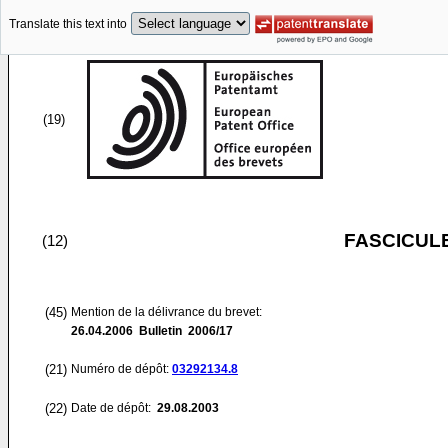
Translate this text into
(19)
FASCICUL
(12)
(45)
Mention de la délivrance du brevet:
26.04.2006
Bulletin 2006/17
(21)
Numéro de dépôt:
03292134.8
(22)
Date de dépôt:
29.08.2003