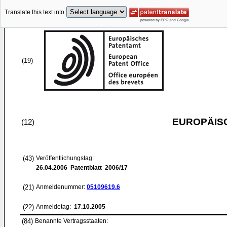
Translate this text into
(19)
EUROPÄIS
(12)
(43)
Veröffentlichungstag:
26.04.2006
Patentblatt 2006/17
(21)
Anmeldenummer:
05109619.6
(22)
Anmeldetag:
17.10.2005
(84)
Benannte Vertragsstaaten: