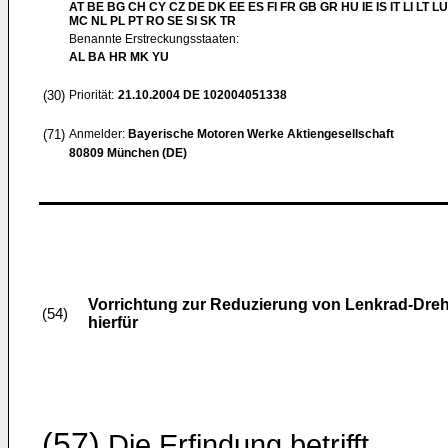
AT BE BG CH CY CZ DE DK EE ES FI FR GB GR HU IE IS IT LI LT LU
MC NL PL PT RO SE SI SK TR
Benannte Erstreckungsstaaten:
AL BA HR MK YU
(30)
Priorität:
21.10.2004
DE 102004051338
(71)
Anmelder:
Bayerische Motoren Werke Aktiengesellschaft
80809 München (DE)
Vorrichtung zur Reduzierung von Lenkrad-Dre
(54)
hierfür
(57)
Die Erfindung betrifft