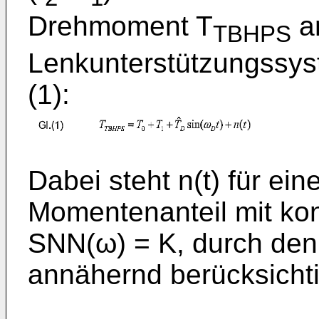
Drehmoment T
a
TBHPS
Lenkunterstützungssys
(1):
Dabei steht n(t) für ei
Momentenanteil mit kon
SNN(ω) = K, durch de
annähernd berücksicht