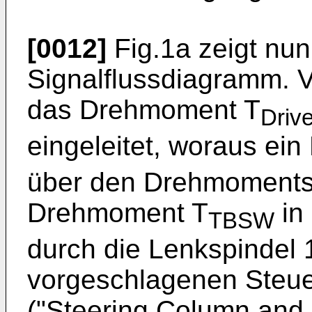
[0012]
Fig.1a zeigt nu
Signalflussdiagramm. V
das Drehmoment T
Drive
eingeleitet, woraus ei
über den Drehmomentse
Drehmoment T
in 
TBSW
durch die Lenkspindel 
vorgeschlagenen Steue
("Steering Column and 