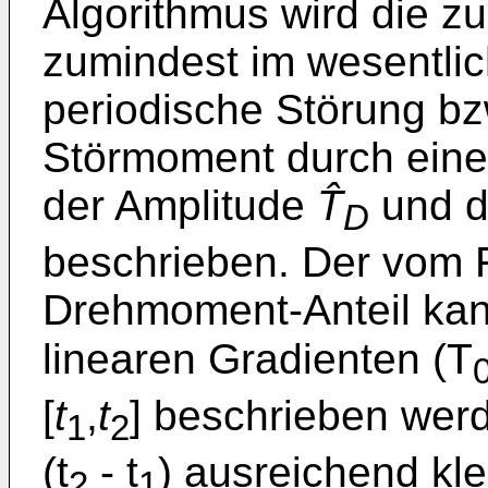
Algorithmus wird die zu
zumindest im wesentli
periodische Störung bz
Störmoment durch eine
der Amplitude
T̂
und d
D
beschrieben. Der vom 
Drehmoment-Anteil kan
linearen Gradienten (T
[
t
,
t
] beschrieben werd
1
2
(t
- t
) ausreichend klei
2
1