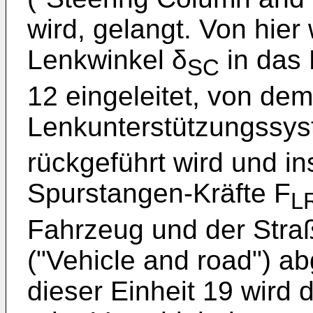
wird, gelangt. Von hier
Lenkwinkel δ
in das
SC
12 eingeleitet, von de
Lenkunterstützungssy
rückgeführt wird und i
Spurstangen-Kräfte F
L
Fahrzeug und der Straß
("Vehicle and road") 
dieser Einheit 19 wird