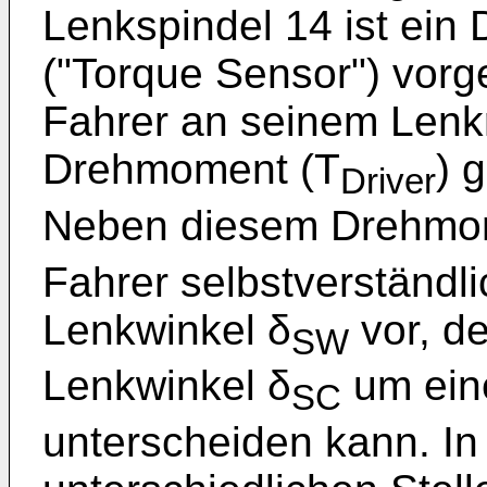
Lenkspindel 14 ist ei
("Torque Sensor") vor
Fahrer an seinem Lenk
Drehmoment (T
) 
Driver
Neben diesem Drehmo
Fahrer selbstverständl
Lenkwinkel δ
vor, d
SW
Lenkwinkel δ
um ein
SC
unterscheiden kann. In 