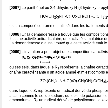
[0007]
Le panthénol ou 2,4-dihydroxy N-(3-hydroxy propyl
HO-(CH
)
NH-C(=O)-CH(OH)-C(CH
)
2
3
3
2
est un composé couramment utilisé dans les traitements d
[0008]
Or, la demanderesse a trouvé que les compositions
fois une activité antiradicalaire, une activité stimulatrice 
La demanderesse a aussi trouvé que cette activité était le 
[0009]
L'invention a pour objet une composition caractéris
ou ses sels, dans laquelle R
représente la chaîne caracté
1
chaîne caractérisante d'un acide aminé et m est compris en
ZO-(CH
)
-NH-C(=O)-CH(OH)-C(CH
)
2
3
3
2
dans laquelle Z. représente un radical dérivé du phosphor
alcalin comme le sel de sodium, ou le sel de potassium, 
ammonium et R
un radical dérivé de polysiloxanes alkox
3