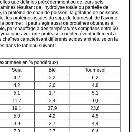
telles que définies précédemment ou de leurs sels.
minés résultant de l'hydrolyse totale ou partielle de
e, la protéine de chair de poisson, la gélatine de poissons,
e, les protéines issues du soja, du tournesol, de l'avoine,
 la pomme ; il peut s'agir aussi de protéines obtenues à
emple, par chauffage à des températures comprises entre 60
enzymatique avec une protéase, couplée éventuellement à
chaînes caractérisant différents acides aminés, selon la
s dans le tableau suivant :
s exprimées en % pondéraux)
Soja
Blé
Tournesol
4,2
3,2
6.2
4,2
2,6
4,8
5,1
1,7
5,1
11,7
3,4
10,6
19,1
37,9
23,6
5.0
4,2
4,8
3,9
2,7
4,4
7,8
3,7
8,4