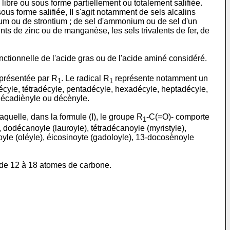
libre ou sous forme partiellement ou totalement salifiée.
ous forme salifiée, II s'agit notamment de sels alcalins
sium ou de strontium ; de sel d'ammonium ou de sel d'un
nts de zinc ou de manganèse, les sels trivalents de fer, de
nctionnelle de l'acide gras ou de l'acide aminé considéré.
eprésentée par R
. Le radical R
représente notamment un
1
1
décyle, tétradécyle, pentadécyle, hexadécyle, heptadécyle,
décadiènyle ou décènyle.
quelle, dans la formule (I), le groupe R
-C(=O)- comporte
1
dodécanoyle (lauroyle), tétradécanoyle (myristyle),
yle (oléyle), éicosinoyte (gadoloyle), 13-docosènoyle
de 12 à 18 atomes de carbone.