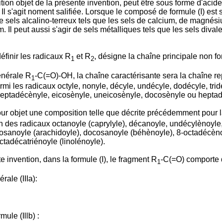
on objet de la présente invention, peut être sous forme d'acide 
l s'agit noment salifiée. Lorsque le composé de formule (I) est s
de sels alcalino-terreux tels que les sels de calcium, de magné
l peut aussi s'agir de sels métalliques tels que les sels divale
éfinir les radicaux R
et R
, désigne la chaîne principale non fo
1
2
énérale R
-C(=O)-OH, la chaîne caractérisante sera la chaîne r
1
mi les radicaux octyle, nonyle, décyle, undécyle, dodécyle, tri
 heptadécènyle, eicosènyle, uneicosènyle, docosènyle ou hepta
our objet une composition telle que décrite précédemment pour la
 des radicaux octanoyle (caprylyle), décanoyle, undécylènoyle, 
cosanoyle (arachidoyle), docosanoyle (béhènoyle), 8-octadécèno
ctadécatriénoyle (linolénoyle).
 invention, dans la formule (I), le fragment R
-C(=O) comporte 
1
ale (IIIa):
ule (Illb) :