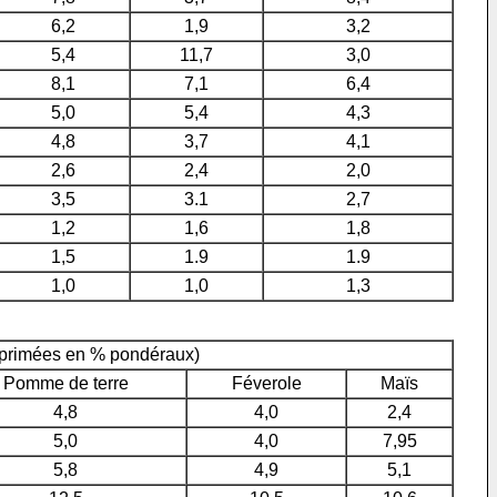
6,2
1,9
3,2
5,4
11,7
3,0
8,1
7,1
6,4
5,0
5,4
4,3
4,8
3,7
4,1
2,6
2,4
2,0
3,5
3.1
2,7
1,2
1,6
1,8
1,5
1.9
1.9
1,0
1,0
1,3
exprimées en % pondéraux)
Pomme de terre
Féverole
Maïs
4,8
4,0
2,4
5,0
4,0
7,95
5,8
4,9
5,1