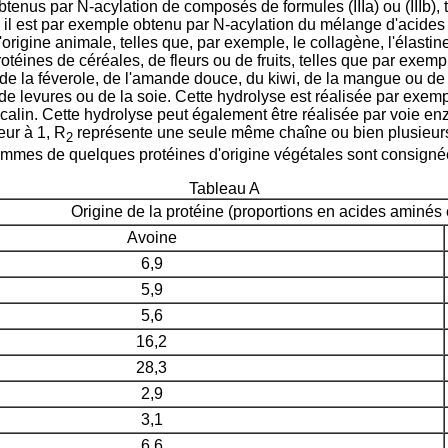
enus par N-acylation de composés de formules (IIIa) ou (IIIb), 
 il est par exemple obtenu par N-acylation du mélange d'acides a
origine animale, telles que, par exemple, le collagène, l'élastin
otéines de céréales, de fleurs ou de fruits, telles que par exempl
, de la féverole, de l'amande douce, du kiwi, de la mangue ou de
s, de levures ou de la soie. Cette hydrolyse est réalisée par ex
lcalin. Cette hydrolyse peut également être réalisée par voie 
eur à 1, R
représente une seule même chaîne ou bien plusieurs 
2
ammes de quelques protéines d'origine végétales sont consignée
Tableau A
Origine de la protéine (proportions en acides aminé
Avoine
6,9
5,9
5,6
16,2
28,3
2,9
3,1
6,6