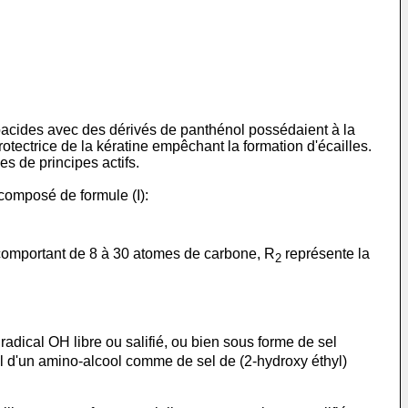
oacides avec des dérivés de panthénol possédaient à la
 protectrice de la kératine empêchant la formation d'écailles.
es de principes actifs.
 composé de formule (I):
, comportant de 8 à 30 atomes de carbone, R
représente la
2
adical OH libre ou salifié, ou bien sous forme de sel
l d'un amino-alcool comme de sel de (2-hydroxy éthyl)