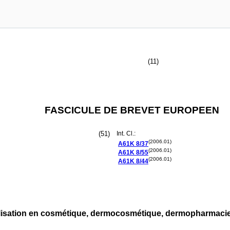
(11)
FASCICULE DE BREVET EUROPEEN
(51)
Int. Cl.:
(2006.01)
A61K
8/37
(2006.01)
A61K
8/55
(2006.01)
A61K
8/44
utilisation en cosmétique, dermocosmétique, dermopharmaci