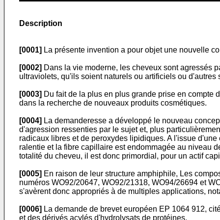
Description
[0001]
La présente invention a pour objet une nouvelle co
[0002]
Dans la vie moderne, les cheveux sont agressés par
ultraviolets, qu'ils soient naturels ou artificiels ou d'aut
[0003]
Du fait de la plus en plus grande prise en compte 
dans la recherche de nouveaux produits cosmétiques.
[0004]
La demanderesse a développé le nouveau concept d'a
d'agression ressenties par le sujet et, plus particulièremen
radicaux libres et de peroxydes lipidiques. A l'issue d'une
ralentie et la fibre capillaire est endommagée au niveau de
totalité du cheveu, il est donc primordial, pour un actif ca
[0005]
En raison de leur structure amphiphile, Les compo
numéros WO92/20647, WO92/21318, WO94/26694 et WO94/2756
s'avèrent donc appropriés à de multiples applications, n
[0006]
La demande de brevet européen EP 1064 912, citée 
et des dérivés acylés d'hydrolysats de protéines.