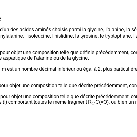
.
2
n des acides aminés choisis parmi la glycine, l'alanine, la sérin
hénylalanine, l'isoleucine, l'histidine, la tyrosine, le tryptophane, 
a pour objet une composition telle que définie précédemment, c
 aspartique de l'alanine ou de la glycine.
m est un nombre décimal inférieur ou égal à 2, plus particulière
a pour objet une composition telle que décrite précédemment, co
 a pour objet une composition telle que décrite précédemment, c
(I) comportant toutes le même fragment R
-C(=O),
ou bien
un m
1