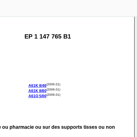
EP 1 147 765 B1
(2006.01)
A61K
8/46
(2006.01)
A61K
8/60
(2006.01)
A61Q
5/00
e ou pharmacie ou sur des supports tisses ou non