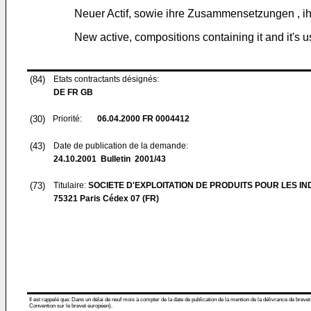
Neuer Actif, sowie ihre Zusammensetzungen , i
New active, compositions containing it and it'
(84)
Etats contractants désignés:
DE FR GB
(30)
Priorité:
06.04.2000
FR 0004412
(43)
Date de publication de la demande:
24.10.2001
Bulletin 2001/43
(73)
Titulaire:
SOCIETE D'EXPLOITATION DE PRODUITS POUR LES INDU
75321 Paris Cédex 07 (FR)
Il est rappelé que: Dans un délai de neuf mois à compter de la date de publication de la mention de la délivrance de brevet
Convention sur le brevet européen).