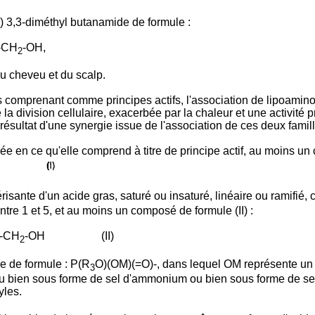
) 3,3-diméthyl butanamide de formule :
-CH
-OH,
2
u cheveu et du scalp.
 comprenant comme principes actifs, l'association de lipoamin
de la division cellulaire, exacerbée par la chaleur et une activité
résultat d'une synergie issue de l'association de ces deux famill
ée en ce qu'elle comprend à titre de principe actif, au moins un
risante d'un acide gras, saturé ou insaturé, linéaire ou ramifié
tre 1 et 5, et au moins un composé de formule (II) :
-CH
-OH (II)
2
e de formule : P(R
O)(OM)(=O)-, dans lequel OM représente un r
3
ou bien sous forme de sel d'ammonium ou bien sous forme de se
yles.