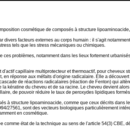
mposition cosmétique de composés à structure lipoaminoacide, 
 divers facteurs externes au corps humain : il s'agit notammen
res stress tels que les stress mécaniques ou chimiques.
de ces problèmes, notamment dans les lieux fortement urbanisés
ctif capillaire multiprotecteur et thermoactif, pour cheveux 
t, en réponse aux méfaits d'origine radicalaire. Elle a découvert
 cascade de réactions radicalaires (réaction de Fenton) qui altère
 la kératine du cheveu et de sa racine. Le cheveu devient alors fr
pillaire, de pouvoir réduire le taux de peroxydes lipidiques form
sés à structure lipoaminoacide, comme que ceux décrits dans le
1, sont des vecteurs biologiques particulièrement intéressan
otamment en cosmétique.
comme état de la technique au sens de l'article 54(3) CBE, dé