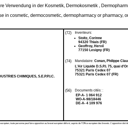
hre Verwendung in der Kosmetik, Dermokosmetik , Dermopharma
s use in cosmetic, dermocosmetic, dermopharmacy or pharmacy, 
(72)
Inventeurs:
Stoltz, Corinne
94320 Thiais (FR)
Geoffroy, Hervé
77150 Lesigny (FR)
(74)
Mandataire:
Conan, Philippe Clau
L'Air Liquide D.S.P.I. 75, quai d'O
75321 Paris Cedex 07
75321 Paris Cedex 07 (FR)
STRIES CHIMIQUES, S.E.P.P.I.C.
(56)
Documents cités: :
EP-A- 1 064 912
WO-A-98/18446
DE-A- 4 109 976
 européen, toute personne peut faire opposition au brevet européen délivré, auprès de l'Office européen des brevets. L'opposition doit êt