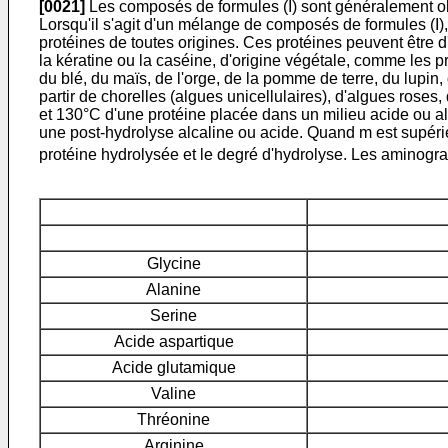
[0021]
Les composés de formules (I) sont généralement obt
Lorsqu'il s'agit d'un mélange de composés de formules (I),
protéines de toutes origines. Ces protéines peuvent être d'
la kératine ou la caséine, d'origine végétale, comme les pr
du blé, du maïs, de l'orge, de la pomme de terre, du lupin
partir de chorelles (algues unicellulaires), d'algues rose
et 130°C d'une protéine placée dans un milieu acide ou a
une post-hydrolyse alcaline ou acide. Quand m est supéri
protéine hydrolysée et le degré d'hydrolyse. Les aminogr
Glycine
Alanine
Serine
Acide aspartique
Acide glutamique
Valine
Thréonine
Arginine