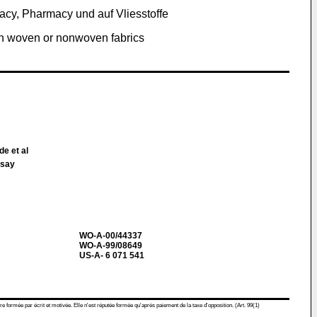
cy, Pharmacy und auf Vliesstoffe
on woven or nonwoven fabrics
de et al
rsay
WO-A-00/44337
WO-A-99/08649
US-A- 6 071 541
re formée par écrit et motivée. Elle n'est réputée formée qu'après paiement de la taxe d'opposition. (Art. 99(1)