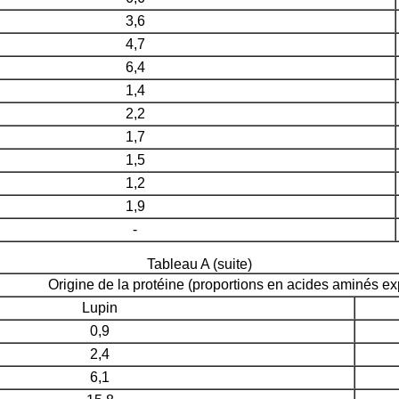
3,6
4,7
6,4
1,4
2,2
1,7
1,5
1,2
1,9
-
Tableau A (suite)
Origine de la protéine (proportions en acides aminés 
Lupin
0,9
2,4
6,1