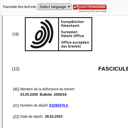
Translate this text into
(19)
FASCICUL
(12)
(45)
Mention de la délivrance du brevet:
03.05.2006
Bulletin 2006/18
(21)
Numéro de dépôt:
03290476.5
(22)
Date de dépôt:
28.02.2003