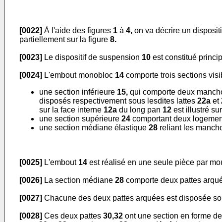
[0022]
À l'aide des figures
1
à
4,
on va décrire un disposit
partiellement sur la figure
8.
[0023]
Le dispositif de suspension
10
est constitué princ
[0024]
L'embout monobloc
14
comporte trois sections visib
une section inférieure
15,
qui comporte deux mancho
disposés respectivement sous lesdites lattes
22a
et
sur la face interne
12a
du long pan
12
est illustré su
une section supérieure
24
comportant deux logeme
une section médiane élastique
28
reliant les manc
[0025]
L'embout
14
est réalisé en une seule pièce par mo
[0026]
La section médiane
28
comporte deux pattes arq
[0027]
Chacune des deux pattes arquées est disposée so
[0028]
Ces deux pattes
30,32
ont une section en forme de