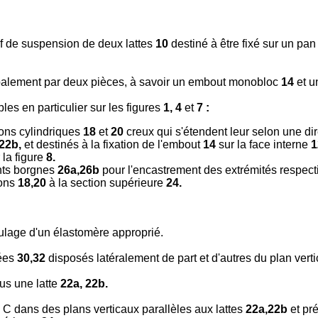
if de suspension de deux lattes
10
destiné à être fixé sur un pa
ipalement par deux pièces, à savoir un embout monobloc
14
et u
les en particulier sur les figures
1, 4
et
7 :
ns cylindriques
18
et
20
creux qui s'étendent leur selon une dire
22b,
et destinés à la fixation de l'embout
14
sur la face interne
1
r la figure
8.
nts borgnes
26a,26b
pour l'encastrement des extrémités respect
hons
18,20
à la section supérieure
24.
ulage d'un élastomère approprié.
uées
30,32
disposés latéralement de part et d'autres du plan vert
us une latte
22a, 22b.
 C dans des plans verticaux parallèles aux lattes
22a,22b
et pr