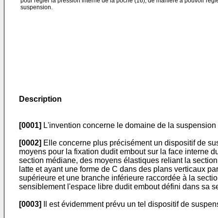
pour régler la pression interne de la poche (16), de manière à pouvoir régler
suspension.
Description
[0001]
L'invention concerne le domaine de la suspension d
[0002]
Elle concerne plus précisément un dispositif de su
moyens pour la fixation dudit embout sur la face interne d
section médiane, des moyens élastiques reliant la section
latte et ayant une forme de C dans des plans verticaux pa
supérieure et une branche inférieure raccordée à la sectio
sensiblement l'espace libre dudit embout défini dans sa 
[0003]
Il est évidemment prévu un tel dispositif de suspen