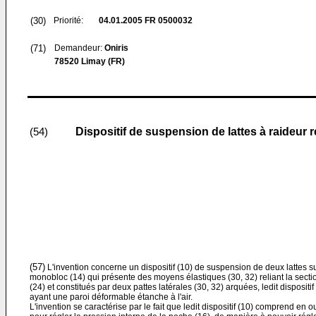
(30)
Priorité:
04.01.2005
FR 0500032
(71)
Demandeur:
Oniris
78520 Limay (FR)
Dispositif de suspension de lattes à raideur 
(54)
(57)
L'invention concerne un dispositif (10) de suspension de deux lattes 
monobloc (14) qui présente des moyens élastiques (30, 32) reliant la sectio
(24) et constitués par deux pattes latérales (30, 32) arquées, ledit disposit
ayant une paroi déformable étanche à l'air.
L'invention se caractérise par le fait que ledit dispositif (10) comprend e