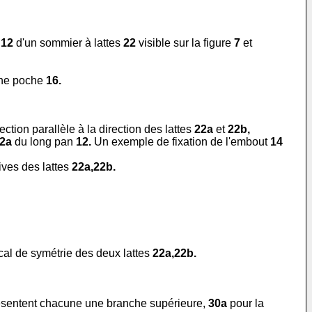
n
12
d'un sommier à lattes
22
visible sur la figure
7
et
ne poche
16.
ction parallèle à la direction des lattes
22a
et
22b,
2a
du long pan
12.
Un exemple de fixation de l'embout
14
ives des lattes
22a,22b.
ical de symétrie des deux lattes
22a,22b.
ésentent chacune une branche supérieure,
30a
pour la