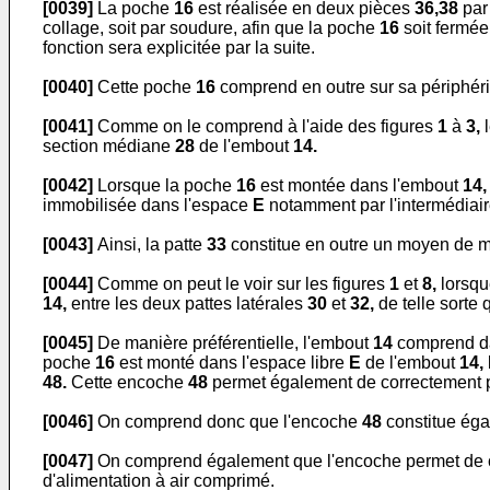
[0039]
La poche
16
est réalisée en deux pièces
36,38
par
collage, soit par soudure, afin que la poche
16
soit fermée
fonction sera explicitée par la suite.
[0040]
Cette poche
16
comprend en outre sur sa périphéri
[0041]
Comme on le comprend à l'aide des figures
1
à
3,
l
section médiane
28
de l'embout
14.
[0042]
Lorsque la poche
16
est montée dans l'embout
14,
immobilisée dans l'espace
E
notamment par l'intermédiair
[0043]
Ainsi, la patte
33
constitue en outre un moyen de m
[0044]
Comme on peut le voir sur les figures
1
et
8,
lorsqu
14,
entre les deux pattes latérales
30
et
32,
de telle sorte 
[0045]
De manière préférentielle, l'embout
14
comprend da
poche
16
est monté dans l'espace libre
E
de l'embout
14,
48.
Cette encoche
48
permet également de correctement p
[0046]
On comprend donc que l'encoche
48
constitue ég
[0047]
On comprend également que l'encoche permet de co
d'alimentation à air comprimé.