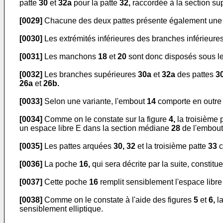
patte
30
et
32a
pour la patte
32,
raccordée à la section su
[0029]
Chacune des deux pattes présente également une 
[0030]
Les extrémités inférieures des branches inférieure
[0031]
Les manchons
18
et
20
sont donc disposés sous le
[0032]
Les branches supérieures
30a
et
32a
des pattes
3
26a
et
26b.
[0033]
Selon une variante, l'embout
14
comporte en outre 
[0034]
Comme on le constate sur la figure
4,
la troisième 
un espace libre E dans la section médiane
28
de l'embou
[0035]
Les pattes arquées
30, 32
et la troisième patte
33
c
[0036]
La poche
16,
qui sera décrite par la suite, const
[0037]
Cette poche
16
remplit sensiblement l'espace libr
[0038]
Comme on le constate à l'aide des figures
5
et
6,
l
sensiblement elliptique.