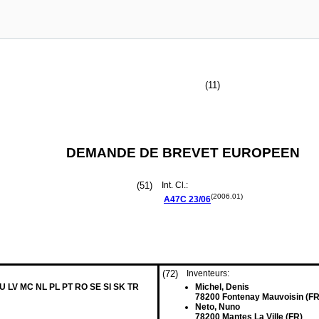
(11)
DEMANDE DE BREVET EUROPEEN
(51)
Int. Cl.:
(2006.01)
A47C
23/06
(72)
Inventeurs:
LU LV MC NL PL PT RO SE SI SK TR
Michel, Denis
78200 Fontenay Mauvoisin (FR
Neto, Nuno
78200 Mantes La Ville (FR)