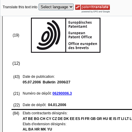
Translate this text into
(19)
(12)
(43)
Date de publication:
05.07.2006
Bulletin 2006/27
(21)
Numéro de dépôt:
06290006.3
(22)
Date de dépôt:
04.01.2006
(84)
Etats contractants désignés:
AT BE BG CH CY CZ DE DK EE ES FI FR GB GR HU IE IS IT LI LT 
Etats d'extension désignés:
AL BA HR MK YU