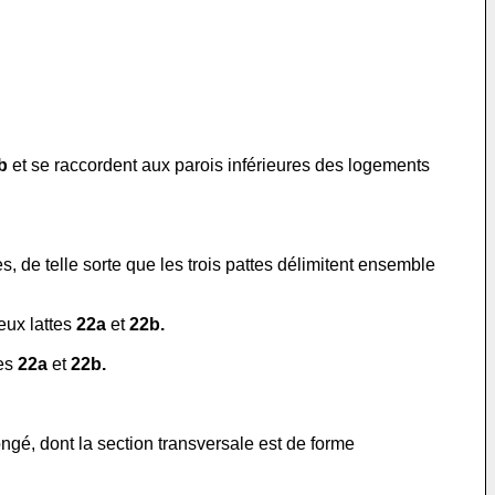
b
et se raccordent aux parois inférieures des logements
, de telle sorte que les trois pattes délimitent ensemble
eux lattes
22a
et
22b.
tes
22a
et
22b.
ongé, dont la section transversale est de forme