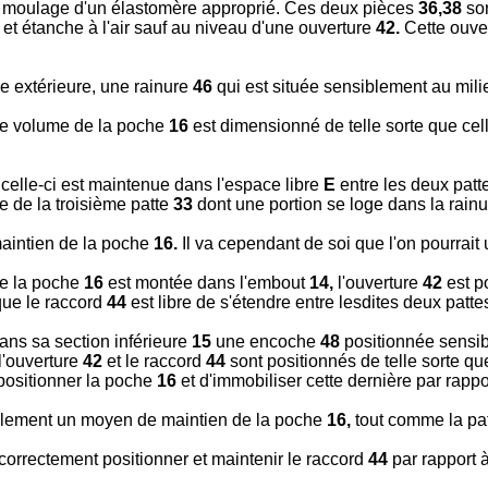
 moulage d'un élastomère approprié. Ces deux pièces
36,38
son
 et étanche à l'air sauf au niveau d'une ouverture
42.
Cette ouve
e extérieure, une rainure
46
qui est située sensiblement au milie
e volume de la poche
16
est dimensionné de telle sorte que ce
celle-ci est maintenue dans l'espace libre
E
entre les deux pat
e de la troisième patte
33
dont une portion se loge dans la rain
aintien de la poche
16.
Il va cependant de soi que l'on pourrait 
e la poche
16
est montée dans l'embout
14,
l'ouverture
42
est p
que le raccord
44
est libre de s'étendre entre lesdites deux pattes
ns sa section inférieure
15
une encoche
48
positionnée sensib
l'ouverture
42
et le raccord
44
sont positionnés de telle sorte qu
ositionner la poche
16
et d'immobiliser cette dernière par rapp
alement un moyen de maintien de la poche
16,
tout comme la pa
rrectement positionner et maintenir le raccord
44
par rapport 