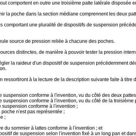
 comportent en outre une troisième patte latérale disposée ent
r la poche dans la section médiane comprennent les deux pattes 
s comportant une pluralité de dispositifs de suspension précéd
eule source de pression reliée à chacune des poches.
sources distinctes, de manière à pouvoir tester la pression int
ler la raideur d'un dispositif de suspension précédemment décri
ion.
n ressortiront à la lecture de la description suivante faite à ti
e suspension conforme à l'invention, vu du côté des deux pattes 
 suspension conforme à l'invention, vu du côté de la troisième pa
e suspension conforme à l'invention ;
 poche n'est pas représentée ;
e ;
e du sommier à lattes conforme à l'invention ; et
sitif de suspension selon l'invention fixé à un long pan et dans