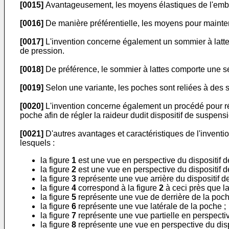
[0015]
Avantageusement, les moyens élastiques de l'embout
[0016]
De manière préférentielle, les moyens pour mainteni
[0017]
L'invention concerne également un sommier à latte
de pression.
[0018]
De préférence, le sommier à lattes comporte une s
[0019]
Selon une variante, les poches sont reliées à des 
[0020]
L'invention concerne également un procédé pour rég
poche afin de régler la raideur dudit dispositif de suspens
[0021]
D'autres avantages et caractéristiques de l'inventio
lesquels :
la figure
1
est une vue en perspective du dispositif d
la figure
2
est une vue en perspective du dispositif de
la figure
3
représente une vue arrière du dispositif d
la figure
4
correspond à la figure
2
à ceci près que la
la figure
5
représente une vue de derrière de la poch
la figure
6
représente une vue latérale de la poche ;
la figure
7
représente une vue partielle en perspectiv
la figure
8
représente une vue en perspective du dispo