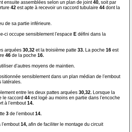
t ensuite assemblées selon un plan de joint
40,
soit par
rture
42
est apte à recevoir un raccord tubulaire
44
dont la
u de sa partie inférieure.
lle-ci occupe sensiblement l'espace
E
défini dans la
tes arquées
30,32
et la troisième patte
33.
La poche
16
est
ure
46
de la poche
16.
utiliser d'autres moyens de maintien.
ositionnée sensiblement dans un plan médian de l'embout
 latérales.
lement entre les deux pattes arquées
30,32.
Lorsque la
e le raccord
44
est logé au moins en partie dans l'encoche
ort à l'embout
14.
tte
3
de l'embout
14.
à l'embout
14,
afin de faciliter le montage du circuit