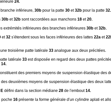
périeure
24.
branche inférieure,
30b
pour la patte
30
et
32b
pour la patte
32.
s
30b
et
32b
sont raccordées aux manchons
18
et
20.
s extrémités inférieures des branches inférieures
30b
et
32b.
0
et
32
s'étendent sous les faces inférieures des lattes
22a
et
22
une troisième patte latérale
33
analogue aux deux précitées.
patte latérale
33
est disposée en regard des deux pattes précitées
t
14.
onstituent des premiers moyens de suspension élastique des d
itue des deuxièmes moyens de suspension élastique des deux lat
e
E
défini dans la section médiane
28
de l'embout
14.
a poche
16
présente la forme générale d'un cylindre aplati et all