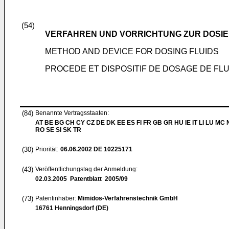
(54)
VERFAHREN UND VORRICHTUNG ZUR DOSIE
METHOD AND DEVICE FOR DOSING FLUIDS
PROCEDE ET DISPOSITIF DE DOSAGE DE FL
(84)
Benannte Vertragsstaaten:
AT BE BG CH CY CZ DE DK EE ES FI FR GB GR HU IE IT LI LU MC 
RO SE SI SK TR
(30)
Priorität:
06.06.2002
DE 10225171
(43)
Veröffentlichungstag der Anmeldung:
02.03.2005
Patentblatt 2005/09
(73)
Patentinhaber:
Mimidos-Verfahrenstechnik GmbH
16761 Henningsdorf (DE)