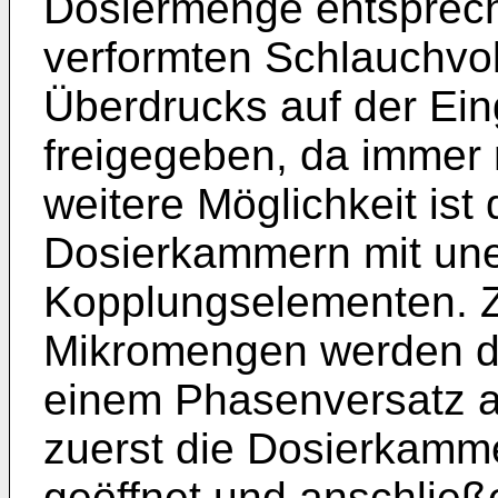
Dosiermenge entsprech
verformten Schlauchvo
Überdrucks auf der Ein
freigegeben, da immer nu
weitere Möglichkeit is
Dosierkammern mit une
Kopplungselementen. Z
Mikromengen werden d
einem Phasenversatz a
zuerst die Dosierkamme
geöffnet und anschlie