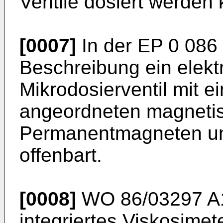
Ventile dosiert werden
[0007]
In der EP 0 086 
Beschreibung ein elekt
Mikrodosierventil mit 
angeordneten magnetisi
Permanentmagneten un
offenbart.
[0008]
WO 86/03297 A1 b
integriertes Viskosime