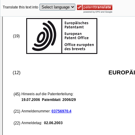
Translate this text into
(19)
EUROPÄI
(12)
(45)
Hinweis auf die Patenterteilung:
19.07.2006
Patentblatt 2006/29
(21)
Anmeldenummer:
03756970.4
(22)
Anmeldetag:
02.06.2003